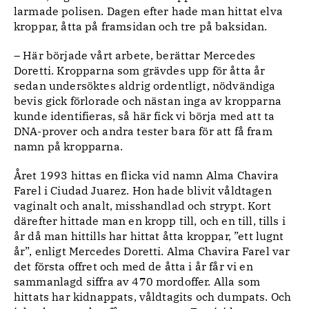
larmade polisen. Dagen efter hade man hittat elva
kroppar, åtta på framsidan och tre på baksidan.
– Här började vårt arbete, berättar Mercedes
Doretti. Kropparna som grävdes upp för åtta år
sedan undersöktes aldrig ordentligt, nödvändiga
bevis gick förlorade och nästan inga av kropparna
kunde identifieras, så här fick vi börja med att ta
DNA-prover och andra tester bara för att få fram
namn på kropparna.
Året 1993 hittas en flicka vid namn Alma Chavira
Farel i Ciudad Juarez. Hon hade blivit våldtagen
vaginalt och analt, misshandlad och strypt. Kort
därefter hittade man en kropp till, och en till, tills i
år då man hittills har hittat åtta kroppar, ”ett lugnt
år”, enligt Mercedes Doretti. Alma Chavira Farel var
det första offret och med de åtta i år får vi en
sammanlagd siffra av 470 mordoffer. Alla som
hittats har kidnappats, våldtagits och dumpats. Och