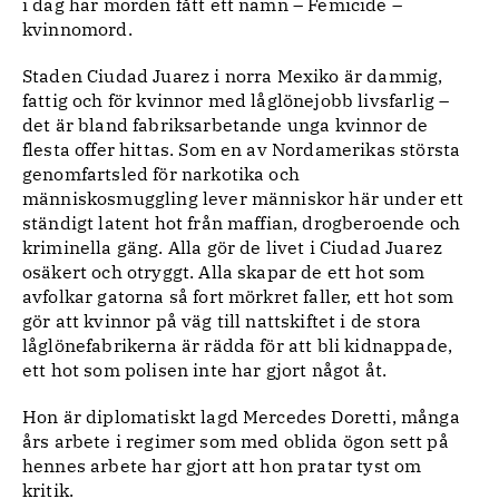
i dag har morden fått ett namn – Femicide –
kvinnomord.
Staden Ciudad Juarez i norra Mexiko är dammig,
fattig och för kvinnor med låglönejobb livsfarlig –
det är bland fabriksarbetande unga kvinnor de
flesta offer hittas. Som en av Nordamerikas största
genomfartsled för narkotika och
människosmuggling lever människor här under ett
ständigt latent hot från maffian, drogberoende och
kriminella gäng. Alla gör de livet i Ciudad Juarez
osäkert och otryggt. Alla skapar de ett hot som
avfolkar gatorna så fort mörkret faller, ett hot som
gör att kvinnor på väg till nattskiftet i de stora
låglönefabrikerna är rädda för att bli kidnappade,
ett hot som polisen inte har gjort något åt.
Hon är diplomatiskt lagd Mercedes Doretti, många
års arbete i regimer som med oblida ögon sett på
hennes arbete har gjort att hon pratar tyst om
kritik.