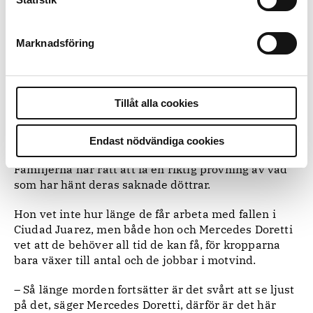
och många mammor letar efter en kropp till sina
försvunna döttrar. Släktingar till de saknade tas in
på provtagning och ibland får Sofia Egana bege sig
Marknadsföring
flera dagars bilfärd söderut till andra delstater.
Många av kvinnorna som har försvunnit kommer
långväga ifrån, jakten på jobb åderlåter flera fattiga
stater i Mexiko på bondefamiljer eller deras barn.
Tillåt alla cookies
Sökandet efter släktingars DNA kan vara ett digert
arbete.
Endast nödvändiga cookies
– Men det måste göras grundligt, säger Sofia Egana.
Familjerna har rätt att få en riktig prövning av vad
som har hänt deras saknade döttrar.
Hon vet inte hur länge de får arbeta med fallen i
Ciudad Juarez, men både hon och Mercedes Doretti
vet att de behöver all tid de kan få, för kropparna
bara växer till antal och de jobbar i motvind.
– Så länge morden fortsätter är det svårt att se ljust
på det, säger Mercedes Doretti, därför är det här