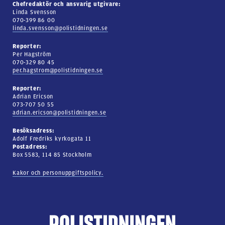
Chefredaktör och ansvarig utgivare:
Linda Svensson
070-399 86 00
linda.svensson@polistidningen.se
Reporter:
Per Hagström
070-329 80 45
per.hagstrom@polistidningen.se
Reporter:
Adrian Ericson
073-707 50 55
adrian.ericson@polistidningen.se
Besöksadress:
Adolf Fredriks kyrkogata 11
Postadress:
Box 5583, 114 85 Stockholm
Kakor och personuppgiftspolicy.