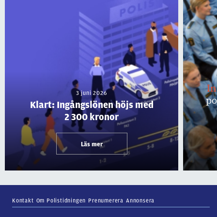
I
3 juni 2026
po
Klart: Ingångslönen höjs med
2 300 kronor
Läs mer
Kontakt
Om Polistidningen
Prenumerera
Annonsera