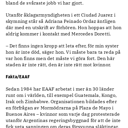
bland de svåraste jobb vi har gjort.
Utanför åklagarmyndigheten i ett Ciudad Juarez i
skymning står så Adriana Peinado Ordaz äntligen
där med en utskrift av förhören. Hon hoppas att hon
aldrig kommer i kontakt med Mercedes Doretti.
– Det finns ingen kropp att leta efter, för min syster
hon är inte död, säger hon. Vi måste bara ta reda på
var hon finns men det måste vi göra fort. Den här
staden är inte rätt, den är inte rätt mot kvinnor.
Fakta/EAAF
Sedan 1984 har EAAF arbetat i mer än 30 länder
runt om i världen, till exempel Guatemala, Kongo,
Irak och Zimbabwe. Organisationen bildades efter
en förfrågan av Mormödrarna på Plaza de Mayo i
Buenos Aires – kvinnor som varje dag protesterade
utanför Argentinas regeringsbyggnad för att de inte
fick veta sanningen om deras försvunna släktingar.