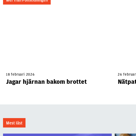
Mer från Polistidningen
18 februari 2026
26 februa
Jagar hjärnan bakom brottet
Nätpat
Mest läst