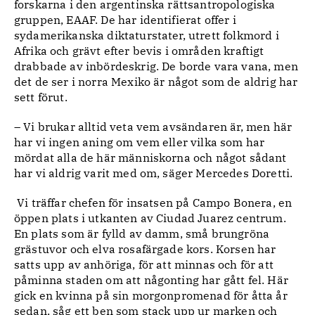
forskarna i den argentinska rättsantropologiska
gruppen, EAAF. De har identifierat offer i
sydamerikanska diktaturstater, utrett folkmord i
Afrika och grävt efter bevis i områden kraftigt
drabbade av inbördeskrig. De borde vara vana, men
det de ser i norra Mexiko är något som de aldrig har
sett förut.
– Vi brukar alltid veta vem avsändaren är, men här
har vi ingen aning om vem eller vilka som har
mördat alla de här människorna och något sådant
har vi aldrig varit med om, säger Mercedes Doretti.
Vi träffar chefen för insatsen på Campo Bonera, en
öppen plats i utkanten av Ciudad Juarez centrum.
En plats som är fylld av damm, små brungröna
grästuvor och elva rosafärgade kors. Korsen har
satts upp av anhöriga, för att minnas och för att
påminna staden om att någonting har gått fel. Här
gick en kvinna på sin morgonpromenad för åtta år
sedan, såg ett ben som stack upp ur marken och