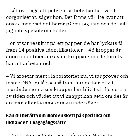
– Låt oss säga att polisens arbete här har varit
oorganiserat, säger hon. Det fanns väl lite kvar att
önska men vad det beror på vet jag inte och det vill
jag inte spekulera i heller.
Hon visar resultat på ett papper, de har lyckats få
fram 14 positiva identifikationer – 46 kroppar är
ännu oidentifierade av de kroppar som de hittills
har att arbeta med.
– Vi arbetar mest i laboratoriet nu, vi tar prover och
testar DNA. Vi får också fram hur de har blivit
mördade men vissa kroppar har blivit så illa däran
av tiden och våldet att vi knappt kan veta om det är
en man eller kvinna som vi undersöker.
Kan du berätta om morden skett på specifika och
liknande tillvägagångssätt?
– Det tänker jag inte svara på, säger Mercedes