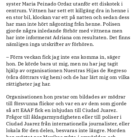
syster Maria Peinado Ordaz utanför ett diskotek i
centrum. Vittnen har sett ett killgäng dra in henne i
en stor bil, klockan var ett på natten och sedan dess
har man inte hört någonting från henne. Polisen
gjorde några inledande förhör med vittnena men
har inte informerat Adriana om resultaten. Det finns
nämligen inga utskrifter av förhören.
– Förra veckan fick jag inte ens komma in, säger
hon. De körde bara ut mig, men nu har jag tagit
hjälp av organisationen Nuestras Hijas de Regreso
(våra döttrars väg hem) och de har lärt mig om vilka
rättigheter jag har.
Organisationen hon pratar om bildades av mödrar
till försvunna flickor och var en av dem som gjorde
så att EAAF fick en inbjudan till Ciudad Juarez.
Frågor till åklagarmyndigheten eller till poliser i
Ciudad Juarez från internationella journalister, eller
lokala för den delen, besvaras inte längre. Morden