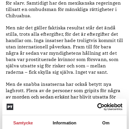
för slarv. Samtidigt har den mexikanska regeringen
tillsatt en ombudsman för mänskliga rättigheter i
Chihuahua.
Men när det gäller faktiska resultat står det ändå
stilla, trots alla eftergifter, för det är eftergifter det
handlar om. Inga insatser hade troligtvis kommit till
utan internationell påverkan. Fram till för bara
några år sedan var myndighetens hållning att det
bara var prostituerade kvinnor som försvann, som
själva utsatte sig för risker och som – mellan
raderna – fick skylla sig själva. Inget var sant.
Men de snabba insatserna har också betytt nya
lagbrott. Flera av de personer som gripits för några
av morden och sedan erkänt har blivit utsatta för
tortyr. När Amnesty uppmärksammade saken
tvingades polisen släppa männen och siffran på
ouppklarade mord steg igen.
Samtycke
Information
Om
Men nu har det hänt någonting. EAAF har brutit