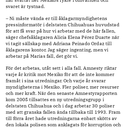
har svärtat ner Mexikos rykte i omvärlden och
svaret är tystnad.
– Ni måste vända er till åklagarmyndighetens
pressinformatör i delstaten Chihuahuas huvudstad
för att få svar på hur vi arbetar med de här fallen,
säger chefsåklagaren Alicia Elena Pérez Duarte när
vi tagit sällskap med Adriana Peinado Ordaz till
åklagarens kontor. Jag säger ingenting, men vi
arbetar på Marias fall, det gör vi.
För det arbetas, utåt sett i alla fall. Amnesty riktar
varje år kritik mot Mexiko för att de inte kommer
framåt i sina utredningar. Och varje år svarar
myndigheterna i Mexiko. Fler poliser, mer resurser
och mer kraft. När den senaste Amnestyrapporten
kom 2005 tillsattes en ny utredningsgrupp i
delstaten Chihuahua och i dag arbetar 30 poliser
med att granska fallen ända tillbaka till 1993. Fram
till förra året hade utredningarna enbart skötts av
den lokala polisen som anklagats för korruption och