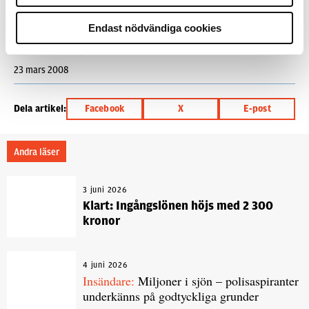
Timothy Tore Hebb
Endast nödvändiga cookies
Text
Polistidningen
23 mars 2008
Dela artikel:
Facebook
X
E-post
Andra läser
3 juni 2026
Klart: Ingångslönen höjs med 2 300
kronor
4 juni 2026
Insändare:
Miljoner i sjön – polisaspiranter
underkänns på godtyckliga grunder