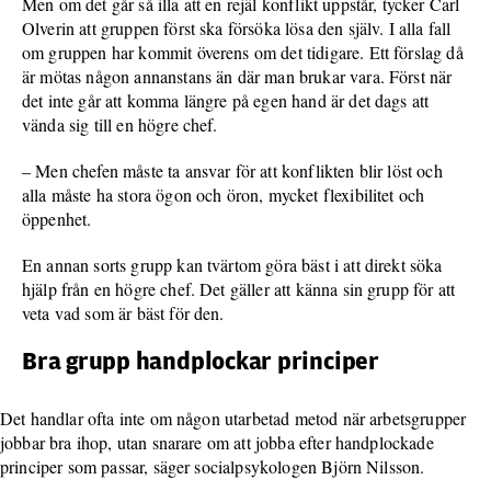
Men om det går så illa att en rejäl konflikt uppstår, tycker Carl
Olverin att gruppen först ska försöka lösa den själv. I alla fall
om gruppen har kommit överens om det tidigare. Ett förslag då
är mötas någon annanstans än där man brukar vara. Först när
det inte går att komma längre på egen hand är det dags att
vända sig till en högre chef.
– Men chefen måste ta ansvar för att konflikten blir löst och
alla måste ha stora ögon och öron, mycket flexibilitet och
öppenhet.
En annan sorts grupp kan tvärtom göra bäst i att direkt söka
hjälp från en högre chef. Det gäller att känna sin grupp för att
veta vad som är bäst för den.
Bra grupp handplockar principer
Det handlar ofta inte om någon utarbetad metod när arbetsgrupper
jobbar bra ihop, utan snarare om att jobba efter handplockade
principer som passar, säger socialpsykologen Björn Nilsson.