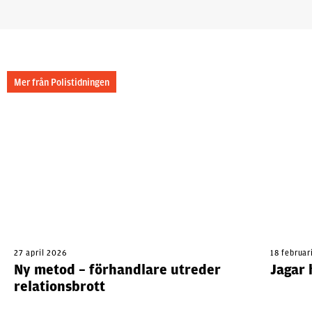
Mer från Polistidningen
27 april 2026
18 februar
Ny metod – förhandlare utreder
Jagar 
relationsbrott