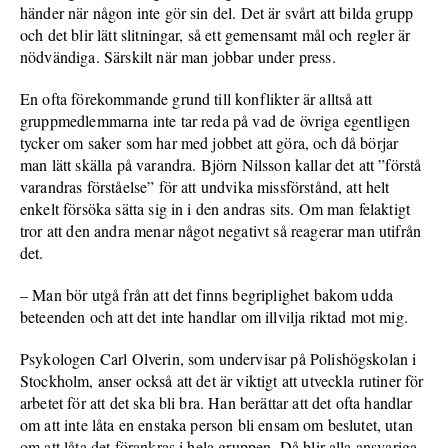
händer när någon inte gör sin del. Det är svårt att bilda grupp
och det blir lätt slitningar, så ett gemensamt mål och regler är
nödvändiga. Särskilt när man jobbar under press.
En ofta förekommande grund till konflikter är alltså att
gruppmedlemmarna inte tar reda på vad de övriga egentligen
tycker om saker som har med jobbet att göra, och då börjar
man lätt skälla på varandra. Björn Nilsson kallar det att ”förstå
varandras förståelse” för att undvika missförstånd, att helt
enkelt försöka sätta sig in i den andras sits. Om man felaktigt
tror att den andra menar något negativt så reagerar man utifrån
det.
– Man bör utgå från att det finns begriplighet bakom udda
beteenden och att det inte handlar om illvilja riktad mot mig.
Psykologen Carl Olverin, som undervisar på Polishögskolan i
Stockholm, anser också att det är viktigt att utveckla rutiner för
arbetet för att det ska bli bra. Han berättar att det ofta handlar
om att inte låta en enstaka person bli ensam om beslutet, utan
om att låta det förankras i hela gruppen. Då blir alla ansvariga