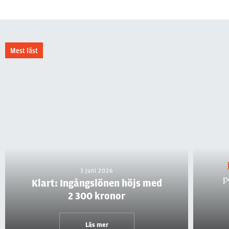
Mest läst
3 juni 2026
p
Klart: Ingångslönen höjs med
2 300 kronor
Läs mer