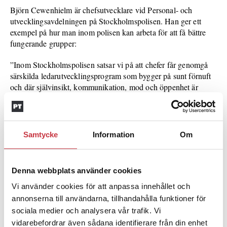
Björn Cewenhielm är chefsutvecklare vid Personal- och
utvecklingsavdelningen på Stockholmspolisen. Han ger ett
exempel på hur man inom polisen kan arbeta för att få bättre
fungerande grupper:
”Inom Stockholmspolisen satsar vi på att chefer får genomgå
särskilda ledarutvecklingsprogram som bygger på sunt förnuft
och där självinsikt, kommunikation, mod och öppenhet är
byggstenar. Att gruppen upplever sitt arbete som meningsfullt
leder till att alla förstår varför de agerar som de gör – en
förutsättning för framgång.
Samtycke
Information
Om
Det görs också stor ansträngning också för att uppdrag ska
formuleras tydligt. Detta, tillsammans med chefens förmåga att
leda gruppen i denna riktning, gör att möjligheterna för att
Denna webbplats använder cookies
trivas och vara effektiva ihop ökar. Men om gruppen ska kunna
lösa sina uppgifter väl ställs också höga krav på kunskap om
Vi använder cookies för att anpassa innehållet och
hur gruppdynamik fungerar.”
annonserna till användarna, tillhandahålla funktioner för
sociala medier och analysera vår trafik. Vi
Faktaruta
vidarebefordrar även sådana identifierare från din enhet