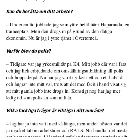
Kan du berätta om ditt arbete?
– Under en tid jobbade jag som yttre befäl här i Haparanda, en
traineeplats. Men den drogs in på grund av den dåliga
ekonomin. Nu är jag i yttre tjänst i Övertorneå.
Varför blev du polis?
– Tidigare var jag yrkesmilitär på K4. Mitt jobb där var i fara
och jag fick erbjudande om omställningsutbildning till polis
och hoppade på. Nu har jag varit i yrket i ett och ett halvt år
och ångrar inte mitt val, trots att det med facit i hand visat sig
att mitt gamla jobb inte drogs in. Konstigt nog har jag mer
ledig tid som polis än som militär.
Vilka fackliga frågor är viktiga i ditt område?
– Jag har ju inte varit med så länge, men under hösten var det
ju mycket tal om arbetstider och RALS. Nu handlar det mesta
om besparingarna. I Norrland präglar dessutom avstånden allt,