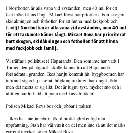
I Norrbotten är alla vana vid avstånden, men 40 mil för ett
fackmöte känns långt. Mikael Rova har prioriterat bort skogen,
skidåkningen och fotbollen för att hinna med fackjobb och
familj.
I Norrbotten är alla vana vid avstånden, men 40 mil
för ett fackmöte känns långt. Mikael Rova har prioriterat
bort skogen, skidåkningen och fotbollen för att hinna
med fackjobb och familj.
Vi träffas i polishuset i Haparanda. Den som inte har varit i
Tornedalen på några år skulle kunna tro att Haparanda
förändrats i grunden. Ikea har ju kommit hit, byggboomen har
infunnit sig och passerat, högkonjunkturen har dragit förbi –
men det mesta är sig likt. Det är lugnt, tyst, mycket snö och i
affären har folk tid att prata med kassabiträdet.
Polisen Mikael Rova bor och jobbar i trakten.
– Ikea har inte inneburit ökad brottslighet enligt min
uppfattning. Stan har väl vuxit en del men inte så att det märks
extremt mycket, säger Mikael Rova.