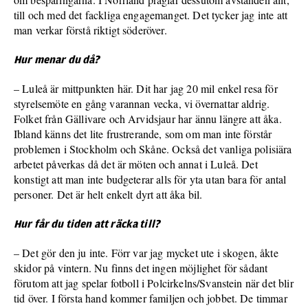
till och med det fackliga engagemanget. Det tycker jag inte att
man verkar förstå riktigt söderöver.
Hur menar du då?
– Luleå är mittpunkten här. Dit har jag 20 mil enkel resa för
styrelsemöte en gång varannan vecka, vi övernattar aldrig.
Folket från Gällivare och Arvidsjaur har ännu längre att åka.
Ibland känns det lite frustrerande, som om man inte förstår
problemen i Stockholm och Skåne. Också det vanliga polisiära
arbetet påverkas då det är möten och annat i Luleå. Det
konstigt att man inte budgeterar alls för yta utan bara för antal
personer. Det är helt enkelt dyrt att åka bil.
Hur får du tiden att räcka till?
– Det gör den ju inte. Förr var jag mycket ute i skogen, åkte
skidor på vintern. Nu finns det ingen möjlighet för sådant
förutom att jag spelar fotboll i Polcirkelns/Svanstein när det blir
tid över. I första hand kommer familjen och jobbet. De timmar