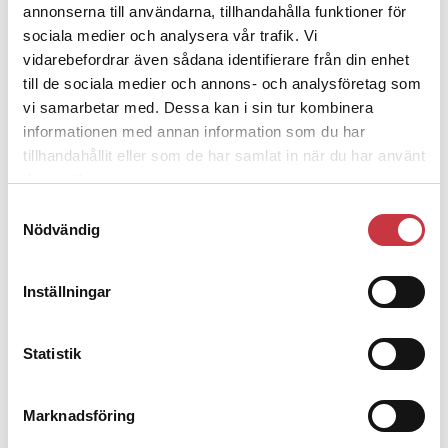
annonserna till användarna, tillhandahålla funktioner för
Fackligt uppdrag: Rekryteringsansvarig, Norrbotten
sociala medier och analysera vår trafik. Vi
vidarebefordrar även sådana identifierare från din enhet
Familj: Sambo Jenni, Henrik, Alexander – 4 år respektive sex
till de sociala medier och annons- och analysföretag som
månader
vi samarbetar med. Dessa kan i sin tur kombinera
informationen med annan information som du har
Ålder: 27 år
tillhandahållit eller som de har samlat in när du har använt
deras tjänster.
FO Norrbotten
Samtyckesval
Antal medlemmar: 409
Nödvändig
Förtroendevalda: 40 med sektionerna
Inställningar
Ordförande: Björn Lundberg
Ämnen i artikeln
Statistik
HAPARANDA
MIKAEL ROVA
NORRBOTTEN
TORNEDALEN
Marknadsföring
Text
Ossian Grahn