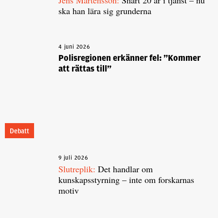
Jens Mårtensson:
Snart 20 år i tjänst – nu
ska han lära sig grunderna
4 juni 2026
Polisregionen erkänner fel: ”Kommer
att rättas till”
Debatt
9 juli 2026
Slutreplik:
Det handlar om
kunskapsstyrning – inte om forskarnas
motiv