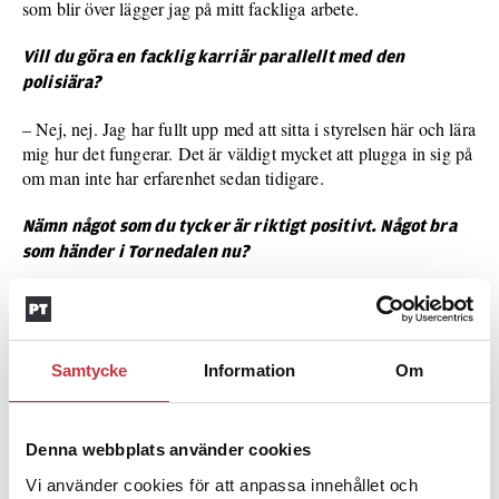
som blir över lägger jag på mitt fackliga arbete.
Vill du göra en facklig karriär parallellt med den
polisiära?
– Nej, nej. Jag har fullt upp med att sitta i styrelsen här och lära
mig hur det fungerar. Det är väldigt mycket att plugga in sig på
om man inte har erfarenhet sedan tidigare.
Nämn något som du tycker är riktigt positivt. Något bra
som händer i Tornedalen nu?
– Distansutbildningen. Den har gett resultat och nu finns det
unga poliser som söker sig till de små samhällena i vårt län.
Oftast har de anknytning och vill stanna på orten.
Samtycke
Information
Om
Namn: Mikael Rova
Bor: Neistenkangas, Norrbotten
Denna webbplats använder cookies
Vi använder cookies för att anpassa innehållet och
Arbetsplats: Yttre tjänst i Övertorneå