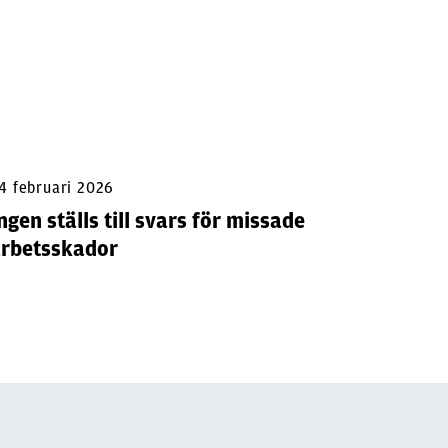
4 februari 2026
11 mars 
ngen ställs till svars för missade
Urladda
arbetsskador