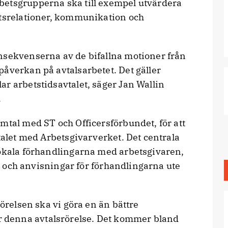
betsgrupperna ska till exempel utvärdera
rtsrelationer, kommunikation och
nsekvenserna av de bifallna motioner från
åverkan på avtalsarbetet. Det gäller
r arbetstidsavtalet, säger Jan Wallin
.
mtal med ST och Officersförbundet, för att
vtalet med Arbetsgivarverket. Det centrala
lokala förhandlingarna med arbetsgivaren,
mar och anvisningar för förhandlingarna ute
rörelsen ska vi göra en än bättre
denna avtalsrörelse. Det kommer bland