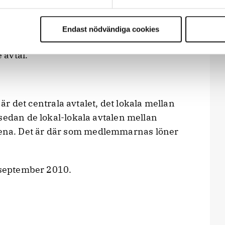
ma ihåg att flera myndigheter ännu inte
första oktober 2008, så vissa medlemmar
Endast nödvändiga cookies
edan är det revisionstillfället för januari
 avtal.
 är det centrala avtalet, det lokala mellan
sedan de lokal-lokala avtalen mellan
na. Det är där som medlemmarnas löner
a september 2010.