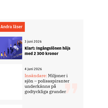
Andra läser
3 juni 2026
Klart: Ingångslönen höjs
med 2 300 kronor
4 juni 2026
Insändare:
Miljoner i
sjön – polisaspiranter
underkänns på
godtyckliga grunder