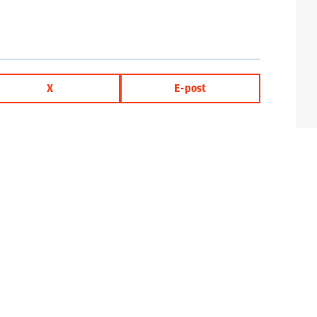
X
E-post