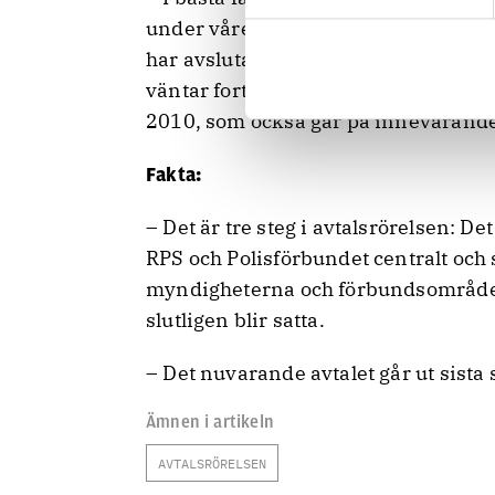
under våren 2011. Men man ska kom
har avslutat revisionstillfället för 
väntar fortfarande på dessa pengar. S
2010, som också går på innevarande
Fakta:
– Det är tre steg i avtalsrörelsen: Det
RPS och Polisförbundet centralt och 
myndigheterna och förbundsområde
slutligen blir satta.
– Det nuvarande avtalet går ut sist
Ämnen i artikeln
AVTALSRÖRELSEN