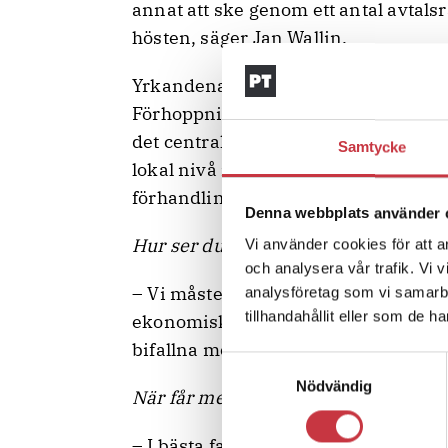
annat att ske genom ett antal avtal
hösten, säger Jan Wallin.
Yrkandena till de centrala förhandl
Förhoppningsvis kommer avtalet seda
det centrala avtalet förhandlas pågå
Samtycke
lokal nivå redan i ett tidigt skede är v
förhandlingarna ska dra ut på tiden.
Denna webbplats använder 
Hur ser du på nästa avtalsrörelse?
Vi använder cookies för att a
och analysera vår trafik. Vi 
– Vi måste ha realistiska förväntnin
analysföretag som vi samarb
tillhandahållit eller som de h
ekonomiska läget, men också utifr
bifallna motioner.
Samtyckesval
Nödvändig
När får medlemmarna sina nya löne
– I bästa fall börjar de lokal-lokala