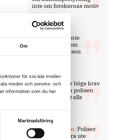
inte om forskarnas motiv
8 juli 2026
Replik:
Det är inte
evidenskrav som
Om
bakbinder polisen
7 juli 2026
funktioner för sociala medier
Debatt:
Med för höga krav
ociala medier och annons- och
på evidens kan polisen
an information som du har
inte göra något alls
Marknadsföring
15 juni 2026
Mats Johansson:
Poliser
behövs inte bara ute