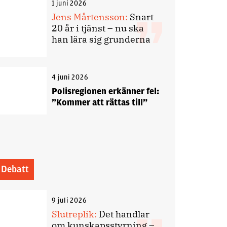
1 juni 2026
Jens Mårtensson:
Snart
20 år i tjänst – nu ska
han lära sig grunderna
4 juni 2026
Polisregionen erkänner fel:
”Kommer att rättas till”
Debatt
9 juli 2026
Slutreplik:
Det handlar
om kunskapsstyrning –