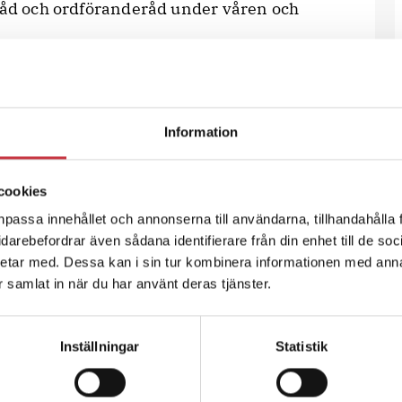
sråd och ordföranderåd under våren och
ingarna ska vara inlämnade i juni 2010.
n vara klart till hösten. Samtidigt som
r diskussioner med RPS. Att diskutera på
Information
iktigt för att inte de lokala
cookies
npassa innehållet och annonserna till användarna, tillhandahålla 
vidarebefordrar även sådana identifierare från din enhet till de s
gar på avtalsrörelsen utifrån det
etar med. Dessa kan i sin tur kombinera informationen med ann
ar samlat in när du har använt deras tjänster.
ån de förväntningar som kan skapas genom
Inställningar
Statistik
r?
 förhandlingarna ute i polismyndigheterna