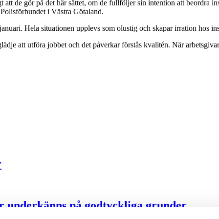
gt att de gör på det här sättet, om de fullföljer sin intention att beordra i
Polisförbundet i Västra Götaland.
anuari. Hela situationen upplevs som olustig och skapar irration hos ins
lädje att utföra jobbet och det påverkar förstås kvalitén. När arbetsgiv
r
ter underkänns på godtyckliga grunder