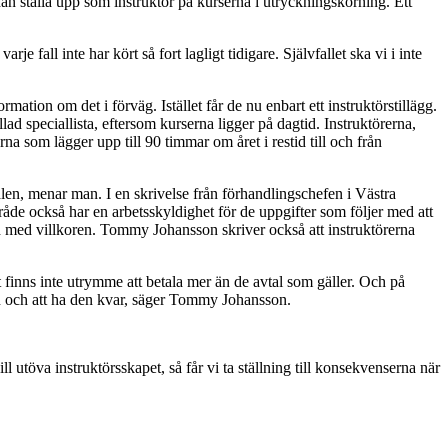
an ställa upp som instruktör på kurserna i utryckningskörning. Ett
e fall inte har kört så fort lagligt tidigare. Självfallet ska vi i inte
mation om det i förväg. Istället får de nu enbart ett instruktörstillägg.
d speciallista, eftersom kurserna ligger på dagtid. Instruktörerna,
a som lägger upp till 90 timmar om året i restid till och från
alen, menar man. I en skrivelse från förhandlingschefen i Västra
de också har en arbetsskyldighet för de uppgifter som följer med att
jd med villkoren. Tommy Johansson skriver också att instruktörerna
 finns inte utrymme att betala mer än de avtal som gäller. Och på
akan och att ha den kvar, säger Tommy Johansson.
ill utöva instruktörsskapet, så får vi ta ställning till konsekvenserna när