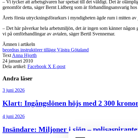
– Vi tycker att arbetsgivaren har spetsat till det väldigt. Det är olämpli
genomför detta, säger Bernt Lidberg som är förhandlingsansvarig hos 
Årets första utryckningsförarkurs i myndigheten ägde rum i mitten av j
– Det här påverkar hela arbetsmiljön, det är ingen som känner någon g
vi på omförhandlingar av avtalen, säger Bertil Svennemar.
Ämnen i artikeln
beordras
instruktörer
tillägg
Västra Götaland
Text
Anna Hjorth
24 januari 2010
Dela artikel:
Facebook
X
E-post
Andra läser
3 juni 2026
Klart: Ingångslönen höjs med 2 300 krono
4 juni 2026
Insändare:
Miljoner i sjön – polisaspiran