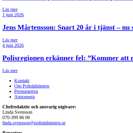
Läs mer
1 juni 2026
Jens Mårtensson:
Snart 20 år i tjänst – n
Läs mer
4 juni 2026
Polisregionen erkänner fel: ”Kommer att rä
Läs mer
Kontakt
Om Polistidningen
Prenumerera
Annonsera
Chefredaktör och ansvarig utgivare:
Linda Svensson
070-399 86 00
linda.svensson@polistidningen.se
Reporter: