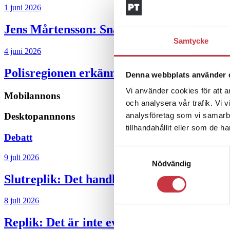
1 juni 2026
Jens Mårtensson:
Snart 20 år i tjänst – n
Samtycke
4 juni 2026
Polisregionen erkänner fel: ”Kommer att rä
Denna webbplats använder 
Vi använder cookies för att a
Mobilannons
och analysera vår trafik. Vi 
Desktopannnons
analysföretag som vi samarb
tillhandahållit eller som de h
Debatt
Samtyckesval
9 juli 2026
Nödvändig
Slutreplik:
Det handlar om kunskapsstyrni
8 juli 2026
Replik:
Det är inte evidenskrav som bakbi