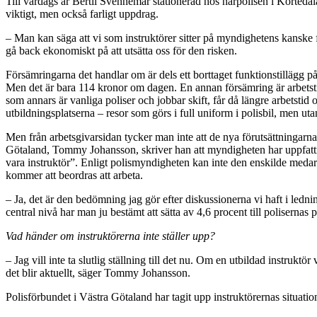
Till vardags är Bertil Svennemar stationerad hos närpolisen i Kortedal
viktigt, men också farligt uppdrag.
– Man kan säga att vi som instruktörer sitter på myndighetens kanske farli
gå back ekonomiskt på att utsätta oss för den risken.
Försämringarna det handlar om är dels ett borttaget funktionstillägg på 
Men det är bara 114 kronor om dagen. En annan försämring är arbetstid
som annars är vanliga poliser och jobbar skift, får då längre arbetstid
utbildningsplatserna – resor som görs i full uniform i polisbil, men utan
Men från arbetsgivarsidan tycker man inte att de nya förutsättningarna
Götaland, Tommy Johansson, skriver han att myndigheten har uppfattni
vara instruktör”. Enligt polismyndigheten kan inte den enskilde medar
kommer att beordras att arbeta.
– Ja, det är den bedömning jag gör efter diskussionerna vi haft i ledn
central nivå har man ju bestämt att sätta av 4,6 procent till polisernas
Vad händer om instruktörerna inte ställer upp?
– Jag vill inte ta slutlig ställning till det nu. Om en utbildad instruktö
det blir aktuellt, säger Tommy Johansson.
Polisförbundet i Västra Götaland har tagit upp instruktörernas situat