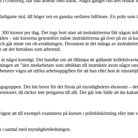
a i Göteborg, där han arbetar med trafik. Några gånger om året brukar h
gaste stol, till höger om en ganska oerfaren bilförare. En polis som i varj
300 kronor per dag. Det togs bort utan att instruktörerna fått någon infor
en – när kurserna genomförs måste instruktörerna gå över på en så kalla
 och går miste om ob-ersättningen. Dessutom är det många av instruktörern
 att det betraktas som arbetstid.
 är något konstigt. Det handlar om att tillämpa de gällande kollektivavt
ngen att ”den medarbetare som utbildats till instruktör inom något områ
betaren vägra att utföra arbetsuppgiften för att han eller hon är missnö
ingsgruppen. Det här beror för det första på myndighetens ekonomi – det
 pensioner, då räcker inte pengarna till allt. Det går inte både att äta k
r vägrar att till exempel examinera på kursen i polisbilskörning eller inte v
ion i samtal med myndighetsledningen.