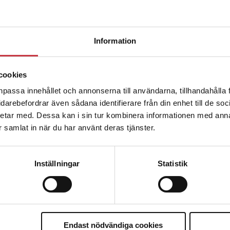
u ska han lära sig grunderna
Information
ttas till”
cookies
npassa innehållet och annonserna till användarna, tillhandahålla 
vidarebefordrar även sådana identifierare från din enhet till de s
etar med. Dessa kan i sin tur kombinera informationen med ann
ar samlat in när du har använt deras tjänster.
Inställningar
Statistik
ng – inte om forskarnas motiv
nder polisen
Endast nödvändiga cookies