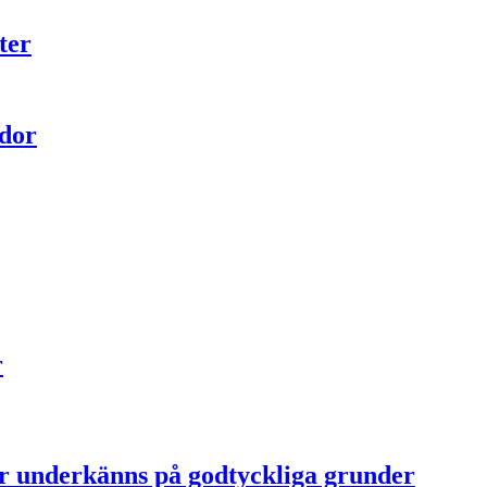
ter
ador
r
ter underkänns på godtyckliga grunder