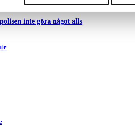
olisen inte göra något alls
ute
e