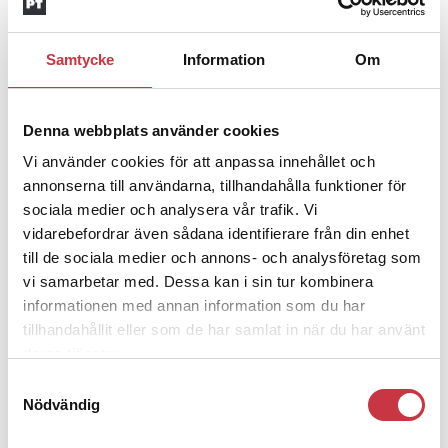
finns stora skillnader i arbetet för
Även inom Sverige
Samtycke
Information
Om
mångfalden inom polisen.
– Stockholm ligger långt före andra polismyndigheter, medan
exempelvis Skåne släpar efter, säger Göran Stanton.
Denna webbplats använder cookies
Vi använder cookies för att anpassa innehållet och
Bill Erlandsson
annonserna till användarna, tillhandahålla funktioner för
Ämnen i artikeln
sociala medier och analysera vår trafik. Vi
vidarebefordrar även sådana identifierare från din enhet
BILL ERLANDSSON
GÖRAN STANTON
HBT
POLISVÅLD
till de sociala medier och annons- och analysföretag som
vi samarbetar med. Dessa kan i sin tur kombinera
TURKIET
informationen med annan information som du har
tillhandahållit eller som de har samlat in när du har använt
Text
Polistidningen
deras tjänster.
20 oktober 2010
Samtyckesval
Nödvändig
Dela artikel:
Facebook
X
E-post