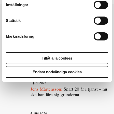
Inställningar
Andra läser
Statistik
3 juni 2026
Klart: Ingångslönen höjs med 2 300
kronor
Marknadsföring
4 juni 2026
Insändare:
Miljoner i sjön – polisaspiranter
Tillåt alla cookies
underkänns på godtyckliga grunder
Endast nödvändiga cookies
1 juni 2026
Jens Mårtensson:
Snart 20 år i tjänst – nu
ska han lära sig grunderna
4 juni 2026