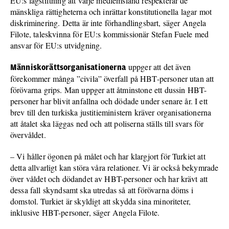
EU:s lagstiftning att varje medlemsland respekterar de
mänskliga rättigheterna och inrättar konstitutionella lagar mot
diskriminering. Detta är inte förhandlingsbart, säger Angela
Filote, taleskvinna för EU:s kommissionär Stefan Fuele med
ansvar för EU:s utvidgning.
uppger att det även
Människorättsorganisationerna
förekommer många ”civila” överfall på HBT-personer utan att
förövarna grips. Man uppger att åtminstone ett dussin HBT-
personer har blivit anfallna och dödade under senare år. I ett
brev till den turkiska justitieministern kräver organisationerna
att åtalet ska läggas ned och att poliserna ställs till svars för
övervåldet.
– Vi håller ögonen på målet och har klargjort för Turkiet att
detta allvarligt kan störa våra relationer. Vi är också bekymrade
över våldet och dödandet av HBT-personer och har krävt att
dessa fall skyndsamt ska utredas så att förövarna döms i
domstol. Turkiet är skyldigt att skydda sina minoriteter,
inklusive HBT-personer, säger Angela Filote.