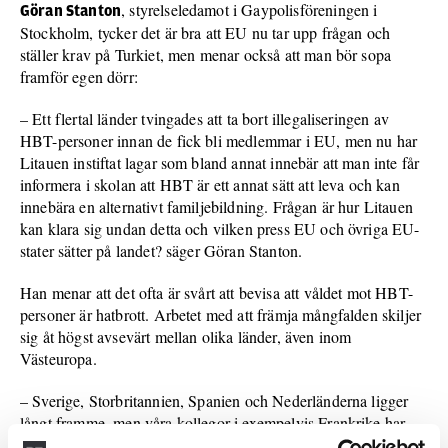
, styrelseledamot i Gaypolisföreningen i
Göran Stanton
Stockholm, tycker det är bra att EU nu tar upp frågan och
ställer krav på Turkiet, men menar också att man bör sopa
framför egen dörr:
– Ett flertal länder tvingades att ta bort illegaliseringen av
HBT-personer innan de fick bli medlemmar i EU, men nu har
Litauen instiftat lagar som bland annat innebär att man inte får
informera i skolan att HBT är ett annat sätt att leva och kan
innebära en alternativt familjebildning. Frågan är hur Litauen
kan klara sig undan detta och vilken press EU och övriga EU-
stater sätter på landet? säger Göran Stanton.
Han menar att det ofta är svårt att bevisa att våldet mot HBT-
personer är hatbrott. Arbetet med att främja mångfalden skiljer
sig åt högst avsevärt mellan olika länder, även inom
Västeuropa.
– Sverige, Storbritannien, Spanien och Nederländerna ligger
långt framme, men våra kollegor i exempelvis Frankrike har
det oerhört tufft.