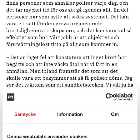
finns personer som anmäler poliser varje dag, och
det tar mycket tid för oss att gå igenom allt. En del
personer har som syfte att störa systemet. Det kan
vara ett sätt för den grova organiserade
brottsligheten att skapa oro, och det kan vara väl så
effektivt som hot. Vårt jobb är att objektivt och
förutsättningslöst titta på allt som kommer in.
– Det är inget fel att konstatera att inget brott har
begåtts och att inte väcka åtal när vi fått in en
anmälan. Men ibland framstår det som att det
skulle vara ett bekymmer att så få poliser döms. Jag
ser det tvärtom som ett sundhetstecken. Vi vill ju ha
poliser som är laglydiga. Men det är klart, om det i
stället hade varit ett tecken på att vår verksamhet
vore dålig, då skulle det förstås vara ett problem att
det är så få som döms!
Samtycke
Information
Om
BJÖRN ERICSON
Denna webbplats använder cookies