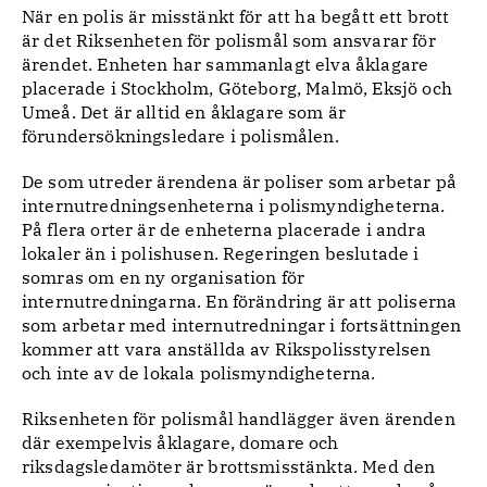
När en polis är misstänkt för att ha begått ett brott
är det Riksenheten för polismål som ansvarar för
ärendet. Enheten har sammanlagt elva åklagare
placerade i Stockholm, Göteborg, Malmö, Eksjö och
Umeå. Det är alltid en åklagare som är
förundersökningsledare i polismålen.
De som utreder ärendena är poliser som arbetar på
internutredningsenheterna i polismyndigheterna.
På flera orter är de enheterna placerade i andra
lokaler än i polishusen. Regeringen beslutade i
somras om en ny organisation för
internutredningarna. En förändring är att poliserna
som arbetar med internutredningar i fortsättningen
kommer att vara anställda av Rikspolisstyrelsen
och inte av de lokala polismyndigheterna.
Riksenheten för polismål handlägger även ärenden
där exempelvis åklagare, domare och
riksdagsledamöter är brottsmisstänkta. Med den