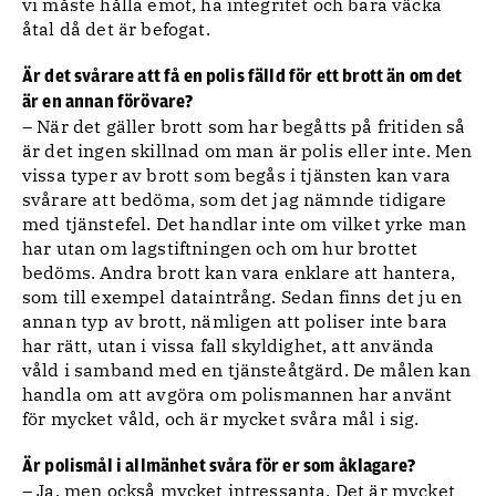
vi måste hålla emot, ha integritet och bara väcka
åtal då det är befogat.
Är det svårare att få en polis fälld för ett brott än om det
är en annan förövare?
– När det gäller brott som har begåtts på fritiden så
är det ingen skillnad om man är polis eller inte. Men
vissa typer av brott som begås i tjänsten kan vara
svårare att bedöma, som det jag nämnde tidigare
med tjänstefel. Det handlar inte om vilket yrke man
har utan om lagstiftningen och om hur brottet
bedöms. Andra brott kan vara enklare att hantera,
som till exempel dataintrång. Sedan finns det ju en
annan typ av brott, nämligen att poliser inte bara
har rätt, utan i vissa fall skyldighet, att använda
våld i samband med en tjänsteåtgärd. De målen kan
handla om att avgöra om polismannen har använt
för mycket våld, och är mycket svåra mål i sig.
Är polismål i allmänhet svåra för er som åklagare?
– Ja, men också mycket intressanta. Det är mycket