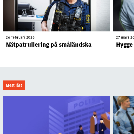
26 februari 2026
27 mars 2
Nätpatrullering på småländska
Hygge 
Mest läst