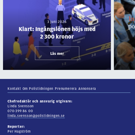
I
3 juni 2026
po
Klart: Ingångslönen höjs med
2 300 kronor
Läs mer
Kontakt
Om Polistidningen
Prenumerera
Annonsera
Chefredaktör och ansvarig utgivare:
Linda Svensson
070-399 86 00
linda.svensson@polistidningen.se
Reporter:
Per Hagström