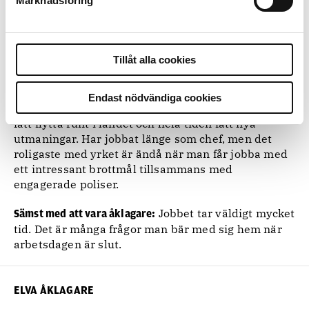
Marknadsföring
Den utstötte
av Sadie Jones.
Läser just nu:
Integritet.
Gillar:
Tillåt alla cookies
När människor är falska.
Ogillar:
Endast nödvändiga cookies
Det är omväxlande, jag har
Bäst med att vara åklagare:
fått flytta runt i landet och hela tiden fått nya
utmaningar. Har jobbat länge som chef, men det
roligaste med yrket är ändå när man får jobba med
ett intressant brottmål tillsammans med
engagerade poliser.
Jobbet tar väldigt mycket
Sämst med att vara åklagare:
tid. Det är många frågor man bär med sig hem när
arbetsdagen är slut.
ELVA ÅKLAGARE