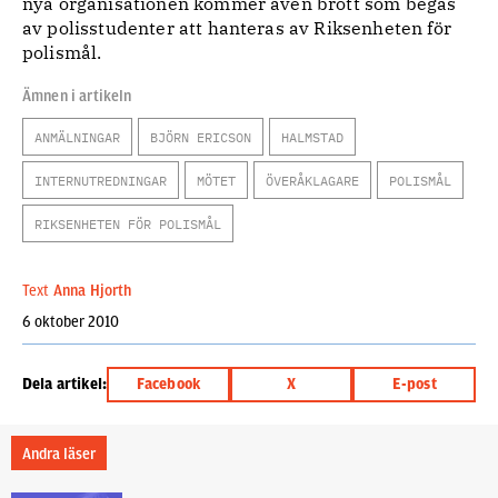
nya organisationen kommer även brott som begås
av polisstudenter att hanteras av Riksenheten för
polismål.
Ämnen i artikeln
ANMÄLNINGAR
BJÖRN ERICSON
HALMSTAD
INTERNUTREDNINGAR
MÖTET
ÖVERÅKLAGARE
POLISMÅL
RIKSENHETEN FÖR POLISMÅL
Text
Anna Hjorth
6 oktober 2010
Dela artikel:
Facebook
X
E-post
Andra läser