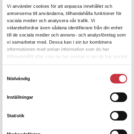
61 år
Vi använder cookies för att anpassa innehållet och
Ålder:
annonserna till användarna, tillhandahålla funktioner för
Överåklagare och chef för Riksenheten för
Jobb:
sociala medier och analysera vår trafik. Vi
polismål.
vidarebefordrar även sådana identifierare från din enhet
till de sociala medier och annons- och analysföretag som
Gift, tre vuxna barn och ett barnbarn.
Familj:
vi samarbetar med. Dessa kan i sin tur kombinera
informationen med annan information som du har
I Halmstad.
Bor:
tillhandahållit eller som de har samlat in när du har använt
deras tjänster.
Jur kand och därefter tingsmeritering.
Utbildning:
Samtyckesval
Har varit åklagare på många olika
Karriär i urval:
Nödvändig
positioner och platser sedan 1979. Bland annat
ekoåklagare i Karlstad, statsåklagare, chefsåklagare
i Umeå. Överåklagare sedan 1996.
Inställningar
Har många, men hinner inte med så
Intressen:
Statistik
mycket. Tycker om att vandra i fjällen och att spela
golf. Fågelskådning. Gillar viner. Är med i olika
föreningar, till exempel Rotary.