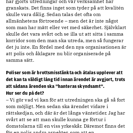
har gjorts utredningar och vår verksamhet har
granskats. Det finns inget som tyder på att kvalitén
skulle vara dålig. Sedan talas det ofta om
allmänhetens förtroende – men det är inte något
som man har mätt eller vet med säkerhet. Självklart
skulle det vara svårt och se illa ut att sitta i samma
korridor som den man ska utreda, men så fungerar
det ju inte. En fördel med den nya organisationen är
att polis och åklagare nu blir organiserade på
samma sätt.
Poliser som är brottsmisstänkta och åtalas upplever att
det kan ta väldigt lång tid innan ärendet är avgjort, trots
att sådana ärenden ska ”hanteras skyndsamt”.
Hur ser du på det?
– Vi gör vad vi kan för att utredningen ska gå så fort
som möjligt. Men sedan ska ärendet vidare i
rättskedjan, och där är det långa väntetider. Jag har
svårt att se att man skulle kunna ge förtur i
domstolarna till en viss yrkeskår. Däremot finns det
för en polis andra aspekter, som att en