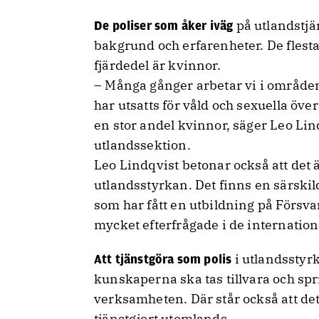
på utlandstjä
De poliser som åker iväg
bakgrund och erfarenheter. De flesta
fjärdedel är kvinnor.
– Många gånger arbetar vi i områden
har utsatts för våld och sexuella överg
en stor andel kvinnor, säger Leo Lin
utlandssektion.
Leo Lindqvist betonar också att det är 
utlandsstyrkan. Det finns en särskil
som har fått en utbildning på Försv
mycket efterfrågade i de internation
i utlandsstyr
Att tjänstgöra som polis
kunskaperna ska tas tillvara och spri
verksamheten. Där står också att det
tjänstgjort utomlands.