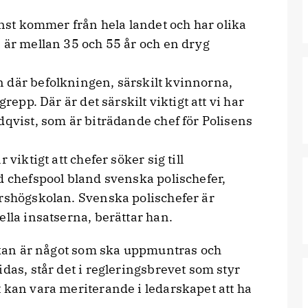
nst kommer från hela landet och har olika
 är mellan 35 och 55 år och en dryg
 där befolkningen, särskilt kvinnorna,
repp. Där är det särskilt viktigt att vi har
dqvist, som är biträdande chef för Polisens
viktigt att chefer söker sig till
d chefspool bland svenska polischefer,
arshögskolan. Svenska polischefer är
ella insatserna, berättar han.
kan är något som ska uppmuntras och
das, står det i regleringsbrevet som styr
 kan vara meriterande i ledarskapet att ha