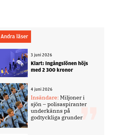
Andra läser
3 juni 2026
Klart: Ingångslönen höjs
med 2 300 kronor
4 juni 2026
Insändare:
Miljoner i
sjön – polisaspiranter
underkänns på
godtyckliga grunder