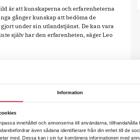
 bild är att kunskaperna och erfarenheterna
 många gånger kunskap att bedöma de
jort under sin utlandstjänst. De kan vara
nte själv har den erfarenheten, säger Leo
rit iväg och ställ alla frågor du kan
Information
mma frågor.
t om stället du ska till – se till att
cookies
i god tid.
npassa innehållet och annonserna till användarna, tillhandahålla 
vidarebefordrar även sådana identifierare från din enhet till de s
ket innan du åker iväg. Gör upp vad som
etar med. Dessa kan i sin tur kombinera informationen med ann