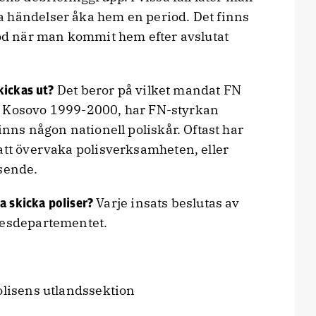
a händelser åka hem en period. Det finns
töd när man kommit hem efter avslutat
Det beror på vilket mandat FN
kickas ut?
is i Kosovo 1999-2000, har FN-styrkan
inns någon nationell poliskår. Oftast har
att övervaka polisverksamheten, eller
äsende.
Varje insats beslutas av
a skicka poliser?
kesdepartementet.
olisens utlandssektion