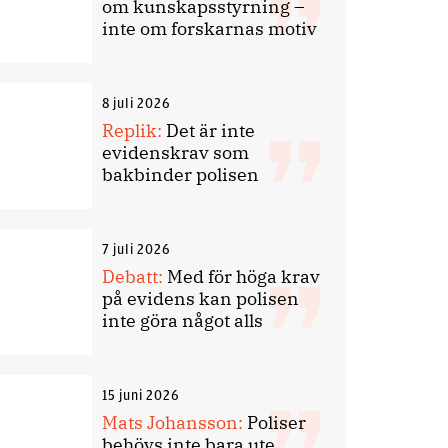
om kunskapsstyrning –
inte om forskarnas motiv
8 juli 2026
Replik:
Det är inte
evidenskrav som
bakbinder polisen
7 juli 2026
Debatt:
Med för höga krav
på evidens kan polisen
inte göra något alls
15 juni 2026
Mats Johansson:
Poliser
behövs inte bara ute