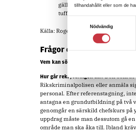
gäller hemma, särskilt för b
tillhandahållit eller som de h
tuffare att vara den som är 
Samtyckesval
Nödvändig
Källa: Roger Östergren
Frågor och svar:
Alla poliser som har jo
Vem kan söka?
Den som är 
Hur går rekryteringen till?
Rikskriminalpolisen eller anmäla si
personal. Efter referenstagning, int
antagna en grundutbildning på två v
genomgår en särskild chefskurs på ytt
uppdrag måste man dessutom gå en k
område man ska åka till. Ibland krä