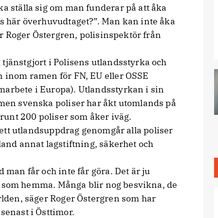
ka ställa sig om man funderar på att åka
is här överhuvudtaget?”. Man kan inte åka
ger Roger Östergren, polisinspektör från
tjänstgjort i Polisens utlandsstyrka och
en inom ramen för FN, EU eller OSSE
marbete i Europa). Utlandsstyrkan i sin
, men svenska poliser har åkt utomlands på
t runt 200 poliser som åker iväg.
 ett utlandsuppdrag genomgår alla poliser
land annat lagstiftning, säkerhet och
d man får och inte får göra. Det är ju
erar som hemma. Många blir nog besvikna, de
ärlden, säger Roger Östergren som har
senast i Östtimor.