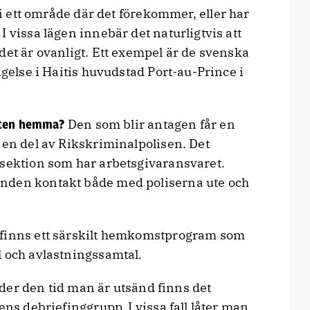
i ett område där det förekommer, eller har
 vissa lägen innebär det naturligtvis att
det är ovanligt. Ett exempel är de svenska
ngelse i Haitis huvudstad Port-au-Prince i
Den som blir antagen får en
eten hemma?
 en del av Rikskriminalpolisen. Det
ssektion som har arbetsgivaransvaret.
nden kontakt både med poliserna ute och
finns ett särskilt hemkomstprogram som
l och avlastningssamtal.
der den tid man är utsänd finns det
ens debriefinggrupp. I vissa fall låter man