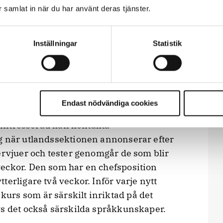
arnen. Kom ihåg att det många gånger är
ar samlat in när du har använt deras tjänster.
kvar hemma!
Inställningar
Statistik
bbat i minst åtta år kan söka utlandstjänst.
Endast nödvändiga cookies
intresserad kan kontakta
g när utlandssektionen annonserar efter
ervjuer och tester genomgår de som blir
eckor. Den som har en chefsposition
erligare två veckor. Inför varje nytt
urs som är särskilt inriktad på det
vs det också särskilda språkkunskaper.