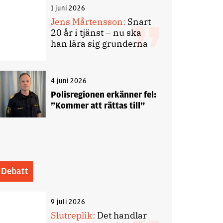
1 juni 2026
Jens Mårtensson:
Snart
20 år i tjänst – nu ska
han lära sig grunderna
4 juni 2026
Polisregionen erkänner fel:
”Kommer att rättas till”
Debatt
9 juli 2026
Slutreplik:
Det handlar