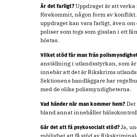
Uppdraget är att verka 
Är det farligt?
förekommit, någon form av konflikt. I
uppdraget kan vara farligt, även om 
poliser som togs som gisslan i ett fä
höstas.
Vilket stöd får man från polismyndigh
anställning i utlandsstyrkan, som är
innebär att det är Rikskrims utland
Sektionens handläggare har regelbu
med de olika polismyndigheterna.
Det 
Vad händer när man kommer hem?
bland annat innehåller hälsokontrol
Ja, un
Går det att få psykosocialt stöd?
möjlighet att få stöd av Rikskriminal