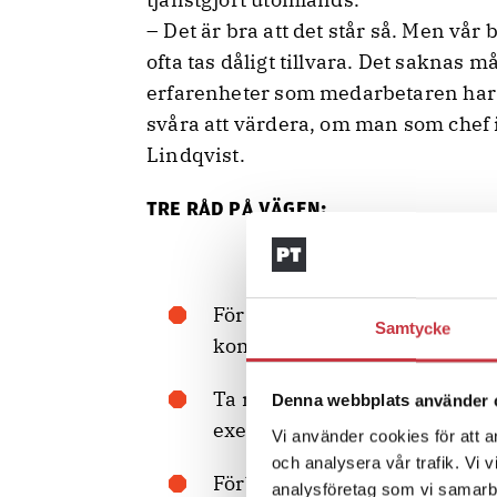
– Det är bra att det står så. Men vår
ofta tas dåligt tillvara. Det saknas
erfarenheter som medarbetaren har g
svåra att värdera, om man som chef i
Lindqvist.
TRE RÅD PÅ VÄGEN:
Försök att träffa någon som va
Samtycke
komma på. Det finns inga du
Ta reda på så mycket som möjlig
Denna webbplats använder 
exempelvis ha boendet ordnat 
Vi använder cookies för att a
och analysera vår trafik. Vi 
Förbered familjen. Prata myc
analysföretag som vi samarb