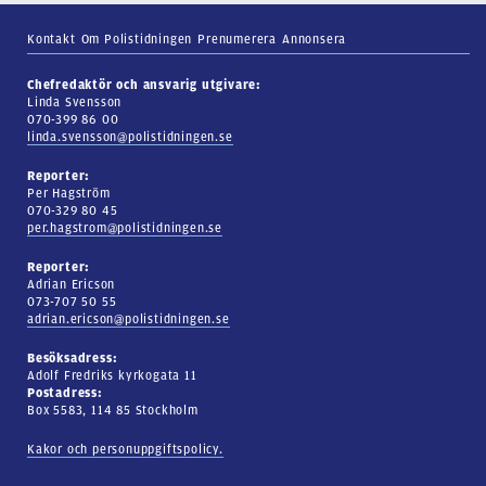
Kontakt
Om Polistidningen
Prenumerera
Annonsera
Chefredaktör och ansvarig utgivare:
Linda Svensson
070-399 86 00
linda.svensson@polistidningen.se
Reporter:
Per Hagström
070-329 80 45
per.hagstrom@polistidningen.se
Reporter:
Adrian Ericson
073-707 50 55
adrian.ericson@polistidningen.se
Besöksadress:
Adolf Fredriks kyrkogata 11
Postadress:
Box 5583, 114 85 Stockholm
Kakor och personuppgiftspolicy.