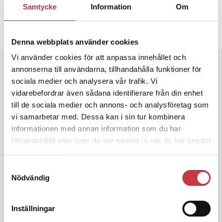
15 maj 2011
Samtycke
Information
Om
Dela artikel:
Facebook
X
E-post
Denna webbplats använder cookies
Vi använder cookies för att anpassa innehållet och
Andra läser
annonserna till användarna, tillhandahålla funktioner för
sociala medier och analysera vår trafik. Vi
3 juni 2026
vidarebefordrar även sådana identifierare från din enhet
Klart: Ingångslönen höjs med 2 300
till de sociala medier och annons- och analysföretag som
kronor
vi samarbetar med. Dessa kan i sin tur kombinera
informationen med annan information som du har
tillhandahållit eller som de har samlat in när du har använt
4 juni 2026
deras tjänster.
Insändare:
Miljoner i sjön –
polisaspiranter underkänns på
Samtyckesval
godtyckliga grunder
Nödvändig
Inställningar
1 juni 2026