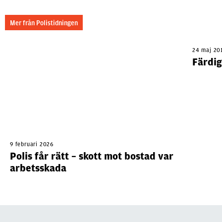
Mer från Polistidningen
24 maj 20
Färdig
9 februari 2026
Polis får rätt – skott mot bostad var
arbetsskada