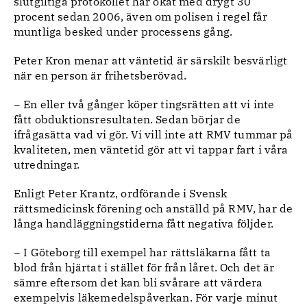
slutgiltiga protokollet har ökat med drygt 30
procent sedan 2006, även om polisen i regel får
muntliga besked under processens gång.
Peter Kron menar att väntetid är särskilt besvärligt
när en person är frihetsberövad.
− En eller två gånger köper tingsrätten att vi inte
fått obduktionsresultaten. Sedan börjar de
ifrågasätta vad vi gör. Vi vill inte att RMV tummar på
kvaliteten, men väntetid gör att vi tappar fart i våra
utredningar.
Enligt Peter Krantz, ordförande i Svensk
rättsmedicinsk förening och anställd på RMV, har de
långa handläggningstiderna fått negativa följder.
− I Göteborg till exempel har rättsläkarna fått ta
blod från hjärtat i stället för från låret. Och det är
sämre eftersom det kan bli svårare att värdera
exempelvis läkemedelspåverkan. För varje minut