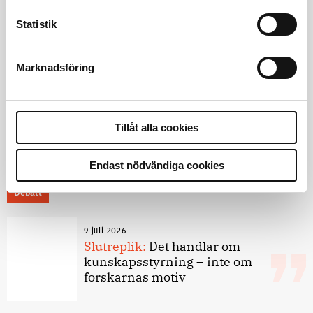
Jens Mårtensson:
Snart 20 år i tjänst
– nu ska han lära sig grunderna
Statistik
Marknadsföring
4 juni 2026
Polisregionen erkänner fel: ”Kommer
att rättas till”
Tillåt alla cookies
Endast nödvändiga cookies
Debatt
9 juli 2026
Slutreplik:
Det handlar om
kunskapsstyrning – inte om
forskarnas motiv