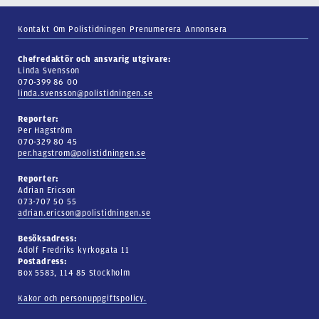
Kontakt
Om Polistidningen
Prenumerera
Annonsera
Chefredaktör och ansvarig utgivare:
Linda Svensson
070-399 86 00
linda.svensson@polistidningen.se
Reporter:
Per Hagström
070-329 80 45
per.hagstrom@polistidningen.se
Reporter:
Adrian Ericson
073-707 50 55
adrian.ericson@polistidningen.se
Besöksadress:
Adolf Fredriks kyrkogata 11
Postadress:
Box 5583, 114 85 Stockholm
Kakor och personuppgiftspolicy.