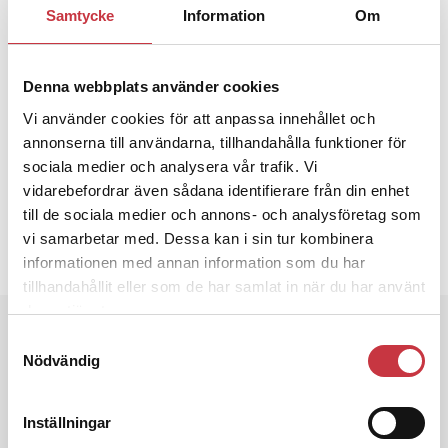
Samtycke
Information
Om
KRISTER HAMMARBERGH
OMPLACERINGSSKYLDIGHET
ORGANISATION
POLISORGANISATIONSKOMMITTÉN
Denna webbplats använder cookies
SÄRSKILD UTREDARE
Vi använder cookies för att anpassa innehållet och
annonserna till användarna, tillhandahålla funktioner för
sociala medier och analysera vår trafik. Vi
Text
Eva Schoultz
vidarebefordrar även sådana identifierare från din enhet
14 maj 2012
till de sociala medier och annons- och analysföretag som
vi samarbetar med. Dessa kan i sin tur kombinera
Dela artikel:
Facebook
X
E-post
informationen med annan information som du har
tillhandahållit eller som de har samlat in när du har använt
deras tjänster.
Andra läser
Samtyckesval
Nödvändig
3 juni 2026
Klart: Ingångslönen höjs med 2 300
kronor
Inställningar