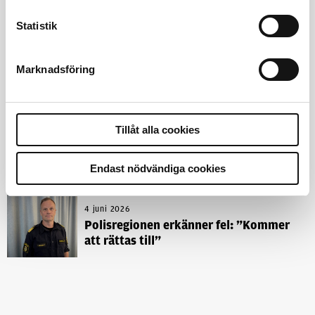
Statistik
4 juni 2026
Insändare:
Miljoner i sjön –
polisaspiranter underkänns på
Marknadsföring
godtyckliga grunder
1 juni 2026
Tillåt alla cookies
Jens Mårtensson:
Snart 20 år i tjänst
– nu ska han lära sig grunderna
Endast nödvändiga cookies
4 juni 2026
Polisregionen erkänner fel: ”Kommer
att rättas till”