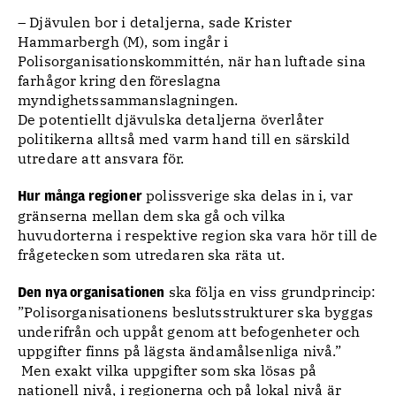
– Djävulen bor i detaljerna, sade Krister
Hammarbergh (M), som ingår i
Polisorganisationskommittén, när han luftade sina
farhågor kring den föreslagna
myndighetssammanslagningen.
De potentiellt djävulska detaljerna överlåter
politikerna alltså med varm hand till en särskild
utredare att ansvara för.
polissverige ska delas in i, var
Hur många regioner
gränserna mellan dem ska gå och vilka
huvudorterna i respektive region ska vara hör till de
frågetecken som utredaren ska räta ut.
ska följa en viss grundprincip:
Den nya organisationen
”Polisorganisationens beslutsstrukturer ska byggas
underifrån och uppåt genom att befogenheter och
uppgifter finns på lägsta ändamålsenliga nivå.”
Men exakt vilka uppgifter som ska lösas på
nationell nivå, i regionerna och på lokal nivå är