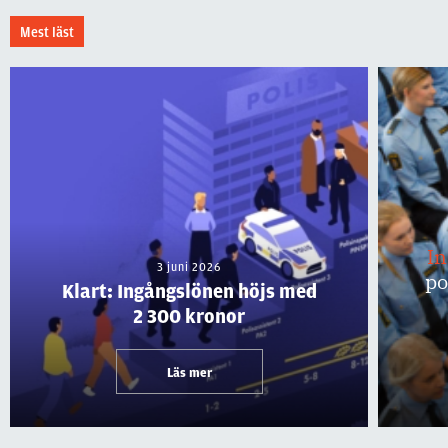
Mest läst
I
3 juni 2026
po
Klart: Ingångslönen höjs med
2 300 kronor
Läs mer