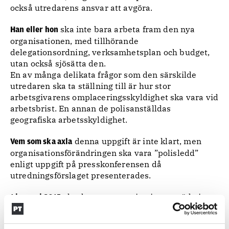
också utredarens ansvar att avgöra.
ska inte bara arbeta fram den nya
Han eller hon
organisationen, med tillhörande
delegationsordning, verksamhetsplan och budget,
utan också sjösätta den.
En av många delikata frågor som den särskilde
utredaren ska ta ställning till är hur stor
arbetsgivarens omplaceringsskyldighet ska vara vid
arbetsbrist. En annan de polisanställdas
geografiska arbetsskyldighet.
denna uppgift är inte klart, men
Vem som ska axla
organisationsförändringen ska vara ”polisledd”
enligt uppgift på presskonferensen då
utredningsförslaget presenterades.
ska den nya organisationen träda i
1 januari 2015
kraft, om allt går planenligt.
Ämnen i artikeln