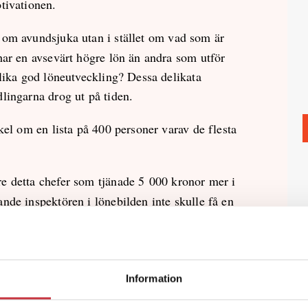
tivationen.
t om avundsjuka utan i stället om vad som är
har en avsevärt högre lön än andra som utför
 lika god löneutveckling? Dessa delikata
lingarna drog ut på tiden.
kel om en lista på 400 personer varav de flesta
e detta chefer som tjänade 5 000 kronor mer i
nde inspektören i lönebilden inte skulle få en
elopp på 8 000 kronor vilket motsvarar drygt 300
ta berörde ca 80 stycken före detta chefer.
ng mellan 300 kronor och 700 kronor per månad. I
e flesta icke arbetsledande inspektörer fick ett
Information