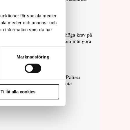
polisen
funktioner för sociala medier
ociala medier och annons- och
7 juli 2026
an information som du har
Debatt:
Med för höga krav på
evidens kan polisen inte göra
något alls
Marknadsföring
15 juni 2026
Mats Johansson:
Poliser
behövs inte bara ute
Tillåt alla cookies