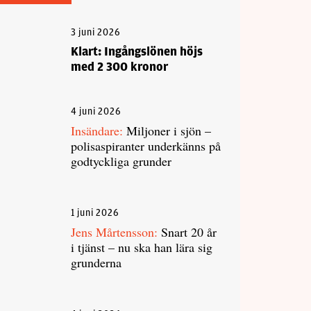
3 juni 2026
Klart: Ingångslönen höjs
med 2 300 kronor
4 juni 2026
Insändare:
Miljoner i sjön –
polisaspiranter underkänns på
godtyckliga grunder
1 juni 2026
Jens Mårtensson:
Snart 20 år
i tjänst – nu ska han lära sig
grunderna