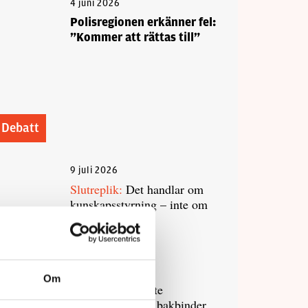
4 juni 2026
Polisregionen erkänner fel:
”Kommer att rättas till”
Debatt
9 juli 2026
Slutreplik:
Det handlar om
kunskapsstyrning – inte om
forskarnas motiv
8 juli 2026
Om
Replik:
Det är inte
evidenskrav som bakbinder