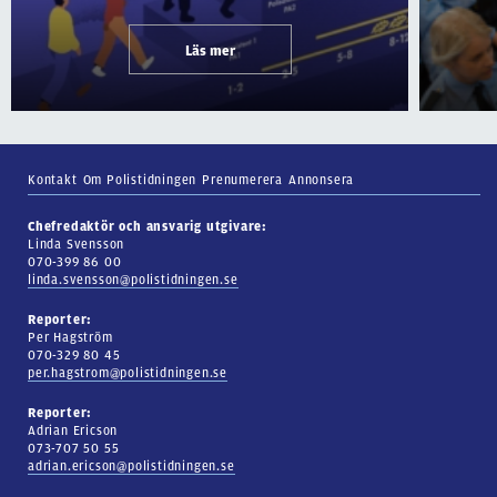
Läs mer
Kontakt
Om Polistidningen
Prenumerera
Annonsera
Chefredaktör och ansvarig utgivare:
Linda Svensson
070-399 86 00
linda.svensson@polistidningen.se
Reporter:
Per Hagström
070-329 80 45
per.hagstrom@polistidningen.se
Reporter:
Adrian Ericson
073-707 50 55
adrian.ericson@polistidningen.se