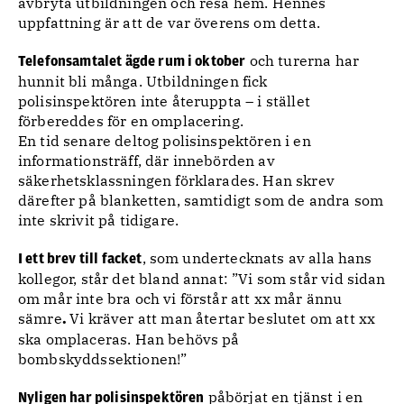
avbryta utbildningen och resa hem. Hennes
uppfattning är att de var överens om detta.
och turerna har
Telefonsamtalet ägde rum i oktober
hunnit bli många. Utbildningen fick
polisinspektören inte återuppta – i stället
förbereddes för en omplacering.
En tid senare deltog polisinspektören i en
informationsträff, där innebörden av
säkerhetsklassningen förklarades. Han skrev
därefter på blanketten, samtidigt som de andra som
inte skrivit på tidigare.
, som undertecknats av alla hans
I ett brev till facket
kollegor, står det bland annat: ”Vi som står vid sidan
om mår inte bra och vi förstår att xx mår ännu
sämre
Vi kräver att man återtar beslutet om att xx
.
ska omplaceras. Han behövs på
bombskyddssektionen!”
påbörjat en tjänst i en
Nyligen har polisinspektören