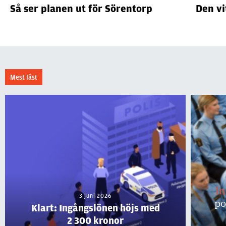
Så ser planen ut för Sörentorp
Den vi
Mest läst
I
3 juni 2026
po
Klart: Ingångslönen höjs med
2 300 kronor