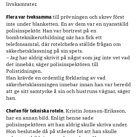
livskamrater.
till prövningen och skrev först
Flera var tveksamma
inte under blanketten. En av dem var en nyanställd
polisinspektör. Han var bortrest på en
bombteknikerutbildning när han fick ett
telefonsamtal, där rotelchefen ställde frågan om
säkerhetsklassning på sin spets.
– Jag har aldrig skrivit på något som jag inte vet vad
det innebär, säger polisinspektören till
Polistidningen.
Han krävde en ordentlig förklaring av vad
säkerhetsklassningen innebar innan han var beredd
att ge sitt samtycke å sin och hustruns vägnar, säger
han.
, Kristin Jonsson-Eriksson,
Chefen för tekniska roteln
har en annan bild. Enligt henne sade
polisinspektören att han aldrig skulle skriva under.
Hon beslutade då på stående fot att han skulle