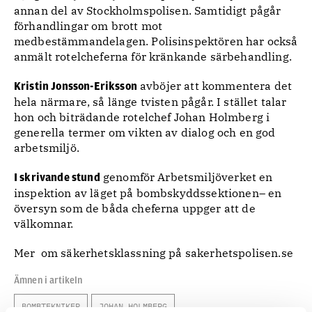
annan del av Stockholmspolisen. Samtidigt pågår
förhandlingar om brott mot
medbestämmandelagen. Polisinspektören har också
anmält rotelcheferna för kränkande särbehandling.
avböjer att kommentera det
Kristin Jonsson-Eriksson
hela närmare, så länge tvisten pågår. I stället talar
hon och biträdande rotelchef Johan Holmberg i
generella termer om vikten av dialog och en god
arbetsmiljö.
genomför Arbetsmiljöverket en
I skrivande stund
inspektion av läget på bombskyddssektionen– en
översyn som de båda cheferna uppger att de
välkomnar.
Mer om säkerhetsklassning på sakerhetspolisen.se
Ämnen i artikeln
BOMBTEKNIKER
JOHAN HOLMBERG