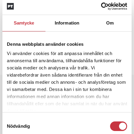
KRISTIN JONSSON-ERIKSSON
SÄKERHETSKLASSNING
STOCKHOLM
TEKNISKA ROTELN
UTBILDNING
Samtycke
Information
Om
Text
Eva Schoultz
Denna webbplats använder cookies
27 juni 2012
Vi använder cookies för att anpassa innehållet och
annonserna till användarna, tillhandahålla funktioner för
Dela artikel:
Facebook
X
E-post
sociala medier och analysera vår trafik. Vi
vidarebefordrar även sådana identifierare från din enhet
till de sociala medier och annons- och analysföretag som
Andra läser
vi samarbetar med. Dessa kan i sin tur kombinera
informationen med annan information som du har
3 juni 2026
tillhandahållit eller som de har samlat in när du har använt
Klart: Ingångslönen höjs med 2 300
deras tjänster.
kronor
Samtyckesval
Nödvändig
4 juni 2026