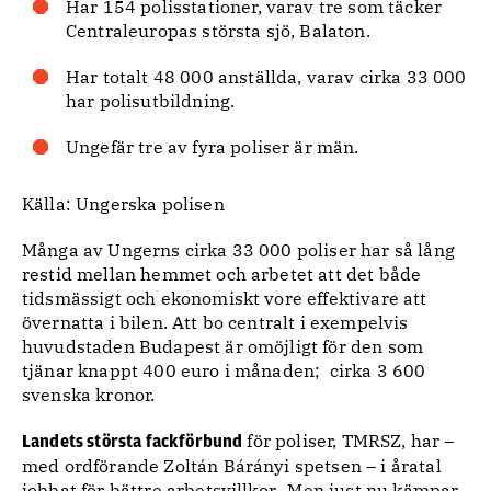
Har 154 polisstationer, varav tre som täcker
Centraleuropas största sjö, Balaton.
Har totalt 48 000 anställda, varav cirka 33 000
har polisutbildning.
Ungefär tre av fyra poliser är män.
Källa: Ungerska polisen
Många av Ungerns cirka 33 000 poliser har så lång
restid mellan hemmet och arbetet att det både
tidsmässigt och ekonomiskt vore effektivare att
övernatta i bilen. Att bo centralt i exempelvis
huvudstaden Budapest är omöjligt för den som
tjänar knappt 400 euro i månaden; cirka 3 600
svenska kronor.
för poliser, TMRSZ, har –
Landets största fackförbund
med ordförande Zoltán Bárányi spetsen – i åratal
jobbat för bättre arbetsvillkor. Men just nu kämpar