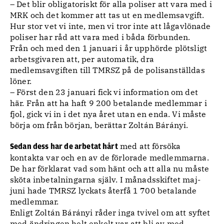
– Det blir obligatoriskt för alla poliser att vara med i
MRK och det kommer att tas ut en medlemsavgift.
Hur stor vet vi inte, men vi tror inte att lågavlönade
poliser har råd att vara med i båda förbunden.
Från och med den 1 januari i år upphörde plötsligt
arbetsgivaren att, per automatik, dra
medlemsavgiften till TMRSZ på de polisanställdas
löner.
– Först den 23 januari fick vi information om det
här. Från att ha haft 9 200 betalande medlemmar i
fjol, gick vi in i det nya året utan en enda. Vi måste
börja om från början, berättar Zoltán Bárányi.
med att försöka
Sedan dess har de arbetat hårt
kontakta var och en av de förlorade medlemmarna.
De har förklarat vad som hänt och att alla nu måste
sköta inbetalningarna själv. I månadsskiftet maj-
juni hade TMRSZ lyckats återfå 1 700 betalande
medlemmar.
Enligt Zoltán Bárányi råder inga tvivel om att syftet
med ändringen helt enkelt var att bli av med