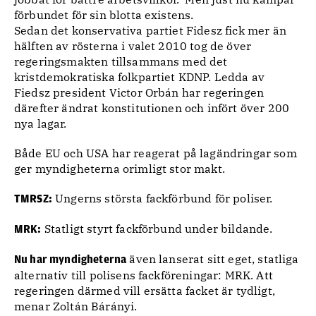
förbundet för sin blotta existens.
Sedan det konservativa partiet Fidesz fick mer än
hälften av rösterna i valet 2010 tog de över
regeringsmakten tillsammans med det
kristdemokratiska folkpartiet KDNP. Ledda av
Fiedsz president Victor Orbán har regeringen
därefter ändrat konstitutionen och infört över 200
nya lagar.
Både EU och USA har reagerat på lagändringar som
ger myndigheterna orimligt stor makt.
Ungerns största fackförbund för poliser.
TMRSZ:
Statligt styrt fackförbund under bildande.
MRK:
även lanserat sitt eget, statliga
Nu har myndigheterna
alternativ till polisens fackföreningar: MRK. Att
regeringen därmed vill ersätta facket är tydligt,
menar Zoltán Bárányi.