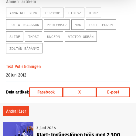
Ämnen i artikeln
ANNA NELLBERG
EUROCOP
FIDESZ
KDNP
LOTTA ISACSSON
MEDLEMMAR
MRK
POLITIFORUM
SLIDE
TMRSZ
UNGERN
VICTOR ORBÁN
ZOLTÁN BÁRÁNYI
Text
Polistidningen
28 juni 2012
Dela artikel:
Facebook
X
E-post
Andra läser
3 juni 2026
Klart: Ingångslönen höjs med 2 300