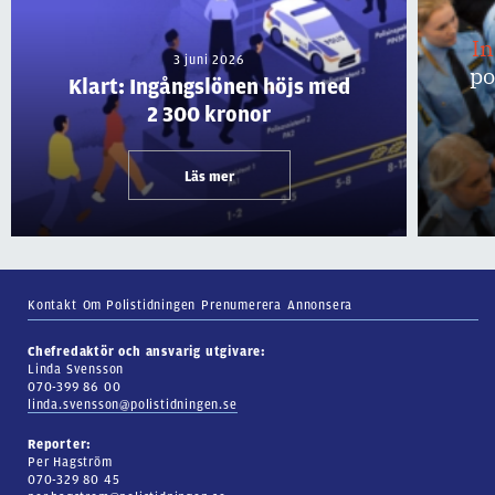
I
3 juni 2026
po
Klart: Ingångslönen höjs med
2 300 kronor
Läs mer
Kontakt
Om Polistidningen
Prenumerera
Annonsera
Chefredaktör och ansvarig utgivare:
Linda Svensson
070-399 86 00
linda.svensson@polistidningen.se
Reporter:
Per Hagström
070-329 80 45