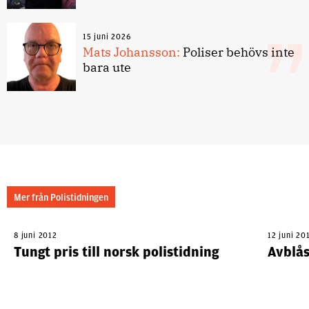
15 juni 2026
Mats Johansson:
Poliser behövs inte
bara ute
Mer från Polistidningen
8 juni 2012
12 juni 20
Tungt pris till norsk polistidning
Avblås