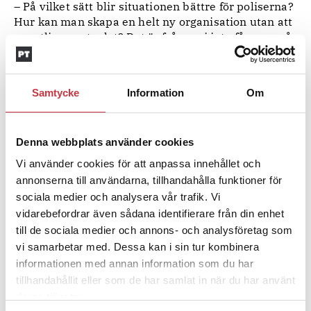
– På vilket sätt blir situationen bättre för poliserna?
Hur kan man skapa en helt ny organisation utan att
egentligen veta det? Det är frågor vi inte får svar på.
Hela situationen är löjlig.
Vid Eurocops besök i Budapest lyckades TMRSZ få
till stånd ett möte både med representanter från
Samtycke
Information
Om
regeringen och polisledningen i Ungern. Men
mötena präglades mer av kallprat och
bortförklaringar än regelrätt information om MRK
Denna webbplats använder cookies
och dess syfte.
Trots det menar Anna Nellberg att Eurocops
Vi använder cookies för att anpassa innehållet och
närvaro var viktig för att markera att de
annonserna till användarna, tillhandahålla funktioner för
uppmärksammar vad som sker i Ungern. Hon vill
sociala medier och analysera vår trafik. Vi
också belysa situationen på EU-nivå.
vidarebefordrar även sådana identifierare från din enhet
till de sociala medier och annons- och analysföretag som
dock på att MRK kommer att
Inte mycket tyder
vi samarbetar med. Dessa kan i sin tur kombinera
stoppas. Utnämningen av MRK:s generalförsamlings
informationen med annan information som du har
50 medlemmar, varav endast tio är från polisen,
slutfördes i början av juni. Detta via en komplex
tillhandahållit eller som de har samlat in när du har använt
process med ”rekommenderade” kandidater. Sedan
deras tjänster.
skedde ett urval av de kandidater som hade de