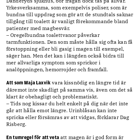
Danderyds sjukhus, bör frågan dock tas på allvar.
Yrkesverksamma, som exempelvis poliser, som är
bundna till uppdrag som gör att de stundtals saknar
tillgång till toalett är vanligt förekommande bland
patienter med magbesvär.
– Oregelbundna toalettvanor påverkar
tarmfunktionen. Den som måste hålla sig ofta kan få
förstoppning eller bli gasig i magen till exempel,
säger han. Men det kan i längden också bidra till
mer allvarliga symptom som sprickor i
analöppningen, hemorrojder och framfall.
vara kissnödig en längre tid är
Att som Maja Laxvik
däremot inte skadligt på samma vis, även om det så
klart är obehagligt och problematiskt.
– Tids nog kissar du helt enkelt på dig när det inte
går att hålla emot längre. Urinblåsan kan inte
spricka eller försämras av att vidgas, förklarar Dag
Risberg.
att magen är i god form är
En tumregel för att veta