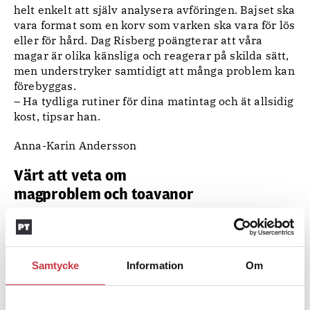
helt enkelt att själv analysera avföringen. Bajset ska
vara format som en korv som varken ska vara för lös
eller för hård. Dag Risberg poängterar att våra
magar är olika känsliga och reagerar på skilda sätt,
men understryker samtidigt att många problem kan
förebyggas.
– Ha tydliga rutiner för dina matintag och ät allsidig
kost, tipsar han.
Anna-Karin Andersson
Värt att veta om
magproblem och toavanor
• Att bajsa så ofta som tre gånger per dag till så
sällan som en gång i veckan anses som normalt.
• Var tredje svensk uppskattas periodvis ha någon
Samtycke
Information
Om
typ av mag-tarmbesvär.
• Hur mage och tarm reagerar på kost- och