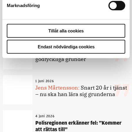
Marknadsföring
3 juni 2026
Klart: Ingångslönen höjs med 2 300
kronor
Tillåt alla cookies
4 juni 2026
Insändare:
Miljoner i sjön –
Endast nödvändiga cookies
polisaspiranter underkänns på
godtyckliga grunder
1 juni 2026
Jens Mårtensson:
Snart 20 år i tjänst
– nu ska han lära sig grunderna
4 juni 2026
Polisregionen erkänner fel: ”Kommer
att rättas till”