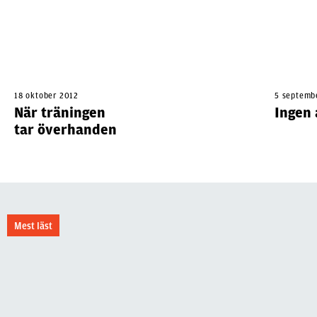
18 oktober 2012
5 septemb
När träningen
Ingen
tar överhanden
Mest läst