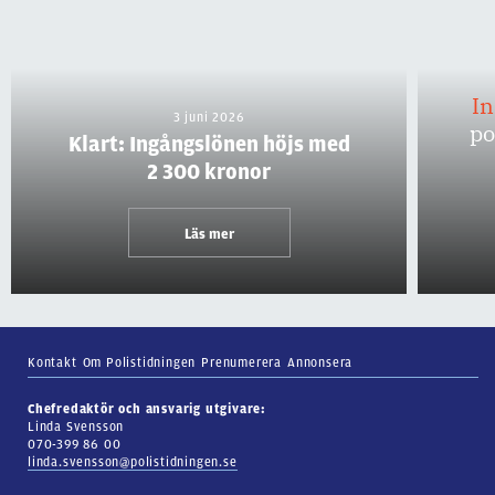
I
3 juni 2026
po
Klart: Ingångslönen höjs med
2 300 kronor
Läs mer
Kontakt
Om Polistidningen
Prenumerera
Annonsera
Chefredaktör och ansvarig utgivare:
Linda Svensson
070-399 86 00
linda.svensson@polistidningen.se