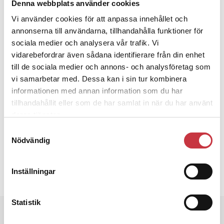
Denna webbplats använder cookies
toalettvanor är väldigt individuellt.
Källa: Dag Risberg, överläkare och gastroenterolog
Vi använder cookies för att anpassa innehållet och
på Danderyds sjukhus.
annonserna till användarna, tillhandahålla funktioner för
sociala medier och analysera vår trafik. Vi
Ämnen i artikeln
vidarebefordrar även sådana identifierare från din enhet
till de sociala medier och annons- och analysföretag som
ANNA-KARIN ANDERSSON
BAJS
DAG RISBERG
KISS
vi samarbetar med. Dessa kan i sin tur kombinera
MAGBROPLEM
MAGEN
MAJA LAXVIK
SLIDE
informationen med annan information som du har
tillhandahållit eller som de har samlat in när du har använt
STOCKHOLM
deras tjänster.
Samtyckesval
Text
Polistidningen
Nödvändig
5 september 2012
Inställningar
Dela artikel:
Facebook
X
E-post
Statistik
Andra läser