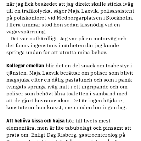
när jag fick beskedet att jag direkt skulle sticka iväg
till en trafikolycka, säger Maja Laxvik, polisassistent
på poliskontoret vid Medborgarplatsen i Stockholm.
I flera timmar stod hon sedan kissnödig vid en
vägavspärrning.
– Det var outhärdligt. Jag var på en motorväg och
det fanns ingenstans i närheten där jag kunde
springa undan för att uträtta mina behov.
blir det en del snack om toabestyr i
Kollegor emellan
tjänsten. Maja Laxvik berättar om poliser som blivit
magsjuka efter en dålig pastalunch och som i panik
tvingats springa iväg mitt i ett ingripande och om
poliser som behövt låna toaletten i samband med
att de gjort husrannsakan. Det är ingen höjdare,
konstaterar hon krasst, men nöden har ingen lag.
hör till livets mest
Att behöva kissa och bajsa
elementära, men är lite tabubelagt och pinsamt att
prata om. Enligt Dag Risberg, gastroenterolog på