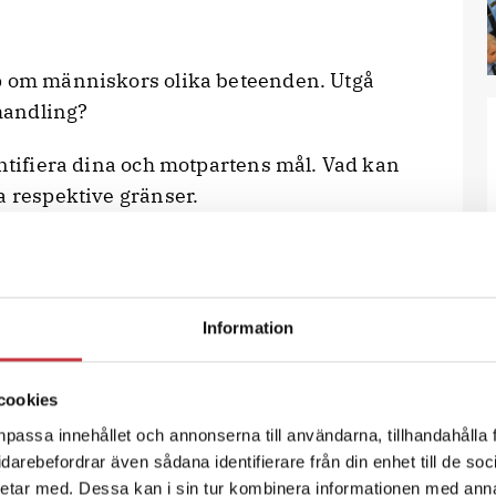
ap om människors olika beteenden. Utgå
rhandling?
entifiera dina och motpartens mål. Vad kan
a respektive gränser.
stämning i förhandlingen och en god
Information
nslorna styra.
rvärden.
cookies
npassa innehållet och annonserna till användarna, tillhandahålla 
ternativa lösningar.
vidarebefordrar även sådana identifierare från din enhet till de s
etar med. Dessa kan i sin tur kombinera informationen med ann
än argumentera och eftersträva att nå ett