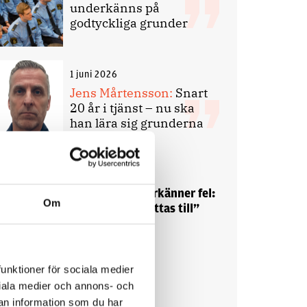
underkänns på
godtyckliga grunder
1 juni 2026
Jens Mårtensson:
Snart
20 år i tjänst – nu ska
han lära sig grunderna
4 juni 2026
Polisregionen erkänner fel:
Om
”Kommer att rättas till”
funktioner för sociala medier
ociala medier och annons- och
Debatt
an information som du har