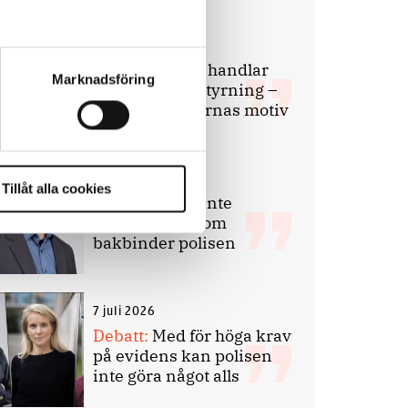
9 juli 2026
Slutreplik:
Det handlar
Marknadsföring
om kunskapsstyrning –
inte om forskarnas motiv
8 juli 2026
Tillåt alla cookies
Replik:
Det är inte
evidenskrav som
bakbinder polisen
7 juli 2026
Debatt:
Med för höga krav
på evidens kan polisen
inte göra något alls