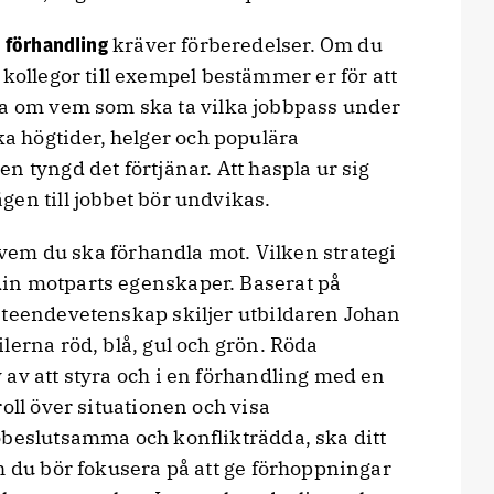
kräver förberedelser. Om du
 förhandling
 kollegor till exempel bestämmer er för att
a om vem som ska ta vilka jobbpass under
ika högtider, helger och populära
n tyngd det förtjänar. Att haspla ur sig
en till jobbet bör undvikas.
vem du ska förhandla mot. Vilken strategi
in motparts egenskaper. Baserat på
eteendevetenskap skiljer utbildaren Johan
lerna röd, blå, gul och grön. Röda
av att styra och i en förhandling med en
oll över situationen och visa
obeslutsamma och konflikträdda, ska ditt
h du bör fokusera på att ge förhoppningar