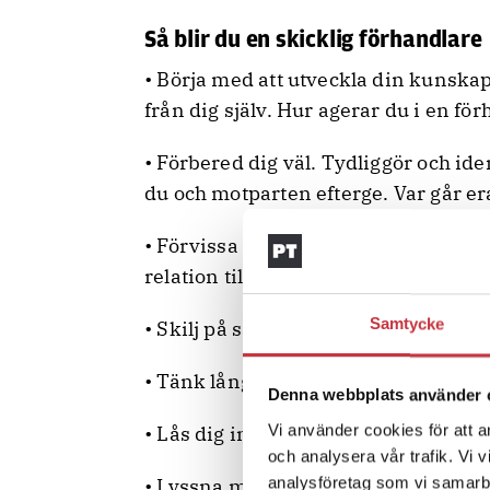
Så blir du en skicklig förhandlare
• Börja med att utveckla din kunsk
från dig själv. Hur agerar du i en fö
• Förbered dig väl. Tydliggör och id
du och motparten efterge. Var går er
• Förvissa dig om att skapa en bra 
relation till den du förhandlar med.
Samtycke
• Skilj på sak och person, låt inte kä
• Tänk långsiktigt och leta efter me
Denna webbplats använder 
Vi använder cookies för att a
• Lås dig inte vid en position, sök al
och analysera vår trafik. Vi 
analysföretag som vi samarb
• Lyssna mer än du talar, fråga mer 