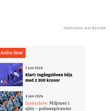
Illustration: Jens Nyström
Andra läser
3 juni 2026
Klart: Ingångslönen höjs
med 2 300 kronor
4 juni 2026
Insändare:
Miljoner i
sjön – polisaspiranter