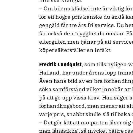
inte ska krångla.
– Om bilens klädsel inte är viktig fö
för ett högre pris kanske du ändå ka
gengäld får tre års fri service. Du b
får också den trygghet du önskar. P
eftergifter, men tjänar på att service
köpet säkerställer en intäkt.
, som tills nyligen 
Fredrik Lundquist
Halland, har under årens lopp träna
Även hans bild av en bra förhandlin
söka samförstånd vilket innebär att
på att ge upp vissa krav. Han säger att
förhandlingsbord, men menar att alter
varje pris, snabbt skulle slå tillbaka
– Det gör lätt att motparten låser si
man långsiktigt så mycket bättre res