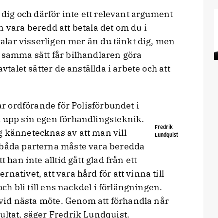
r dig och därför inte ett relevant argument
n vara beredd att betala det om du i
etalar visserligen mer än du tänkt dig, men
å samma sätt får bilhandlaren göra
avtalet sätter de anställda i arbete och att
var ordförande för Polisförbundet i
t upp sin egen förhandlingsteknik.
Fredrik
g kännetecknas av att man vill
Lundquist
 båda parterna måste vara beredda
 han inte alltid gått glad från ett
nativet, att vara hård för att vinna till
 och bli till ens nackdel i förlängningen.
g vid nästa möte. Genom att förhandla når
ultat, säger Fredrik Lundquist.