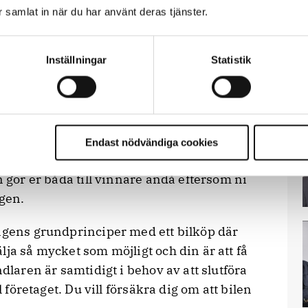
ar samlat in när du har använt deras tjänster.
tt gott samarbete.
rhandla är det samma som att snacka
Inställningar
Statistik
ket som möjligt. Förhandling i sin rätta
 innebär att två parter frivilligt når fram
n är jurist, konsult och håller i
teknik” på uppdrag av Polisförbundet.
Endast nödvändiga cookies
arken leder till att du eller din motpart
n gör er båda till vinnare ändå eftersom ni
gen.
gens grundprinciper med ett bilköp där
lja så mycket som möjligt och din är att få
dlaren är samtidigt i behov av att slutföra
l företaget. Du vill försäkra dig om att bilen