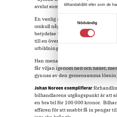
tillhandahållit eller som de h
avslut som är en grund till ett fortsa
Samtyckesval
En vanlig missuppfattning är att fö
Nödvändig
omkull någon och roffa åt sig så myc
betydelse bygger tvärtom på tillit och
till en överenskommelse. Johan Noree
utbildningen ”Effektiv Förhandlings
Han menar att en lyckad förhandling v
får viljan igenom helt och hållet, me
gynnas av den gemensamma lösnin
förhandlin
Johan Noreen exemplifierar
bilhandlarens utgångspunkt är att sä
en bra bil för 100 000 kronor. Bilhan
affären för att snabbt få in pengar til