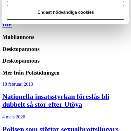
15 juni 2026
Endast nödvändiga cookies
Mats Johansson:
Poliser behövs inte bara
ute
Mobilannons
Desktopannons
Desktopannons
Mer från Polistidningen
18 februari 2013
Nationella insatsstyrkan föreslås bli
dubbelt så stor efter Utöya
4 mars 2026
Polisen som stöttar sexualbrottslingars