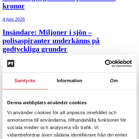
kronor
4 juni 2026
Insändare:
Miljoner i sjön –
polisaspiranter underkänns på
godtyckliga grunder
1 juni 2026
Jens Mårtensson:
Snart 20 år i tjänst – nu
Samtycke
Information
Om
ska han lära sig grunderna
4 juni 2026
Denna webbplats använder cookies
Polisregionen erkänner fel: ”Kommer att
Vi använder cookies för att anpassa innehållet och
rättas till”
annonserna till användarna, tillhandahålla funktioner för
sociala medier och analysera vår trafik. Vi
Mobilannons
vidarebefordrar även sådana identifierare från din enhet