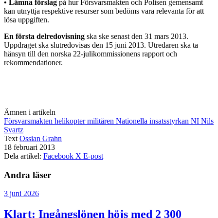
• Lämna förslag
på hur Försvarsmakten och Polisen gemensamt
kan utnyttja respektive resurser som bedöms vara relevanta för att
lösa uppgiften.
En första delredovisning
ska ske senast den 31 mars 2013.
Uppdraget ska slutredovisas den 15 juni 2013. Utredaren ska ta
hänsyn till den norska 22-julikommissionens rapport och
rekommendationer.
Ämnen i artikeln
Försvarsmakten
helikopter
militären
Nationella insatsstyrkan
NI
Nils
Svartz
Text
Ossian Grahn
18 februari 2013
Dela artikel:
Facebook
X
E-post
Andra läser
3 juni 2026
Klart: Ingångslönen höjs med 2 300