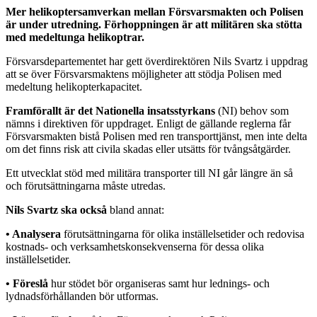
Mer helikoptersamverkan mellan Försvarsmakten och Polisen
är under utredning. Förhoppningen är att militären ska stötta
med medeltunga helikoptrar.
Försvarsdepartementet har gett överdirektören Nils Svartz i uppdrag
att se över Försvarsmaktens möjligheter att stödja Polisen med
medeltung helikopterkapacitet.
Framförallt är det Nationella insatsstyrkans
(NI) behov som
nämns i direktiven för uppdraget. Enligt de gällande reglerna får
Försvarsmakten bistå Polisen med ren transporttjänst, men inte delta
om det finns risk att civila skadas eller utsätts för tvångsåtgärder.
Ett utvecklat stöd med militära transporter till NI går längre än så
och förutsättningarna måste utredas.
Nils Svartz ska också
bland annat:
• Analysera
förutsättningarna för olika inställelsetider och redovisa
kostnads- och verksamhetskonsekvenserna för dessa olika
inställelsetider.
• Föreslå
hur stödet bör organiseras samt hur lednings- och
lydnadsförhållanden bör utformas.