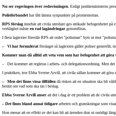
Nu ser regeringen över redovisningen
. Enligt justitieministerns pr
Polisförbundet
har fått lämna synpunkter på promemorian.
RPS förslag
innebär att civila utredare ges utökade befogenheter på en
verklighet måste
en rad lagändringar
genomföras.
I flera lagtexter föreslår RPS att ordet ”polisman” byts ut mot ”poli
– Vi har formulerat
förslaget så lagtexten gäller poliser generellt,
Kommer man då alltid att veta vem som har befogenhet att göra
– Det kommer att regleras i arbets- och delegationsordning. Men det 
I praktiken, tror Ebba Sverne Arvill, att civila sällan kommer att gör
– Men det finns vissa tillfällen
då risken att en situation ska bli vål
beslut om vad som ska tas i beslag.
Ebba Sverne Arvill anser
att det i dag är ett problem att de civila ut
– Det finns bland annat tidigare
arbeten och granskningar som visar a
Hon menar att en effekt av det kan bli att ärenden drar ut onödigt lä