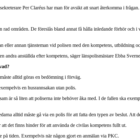
essekreterare Per Claréus har man för avsikt att snart återkomma i frågan.
 rad områden. De föreslås bland annat få hålla inledande förhör och i vis
sman eller annan tjänsteman vid polisen med den kompetens, utbildning o
 men andra anställda efter kompetens, säger länspolismästare Ebba Svern
 vad?
måste alltid göras en bedömning i förväg.
a exempelvis en husrannsakan utan polis.
dsam är så liten att poliserna inte behöver åka med. I de fallen ska exempe
redarna alltid måste gå via en polis för att fatta den typen av beslut. Att 
tt det finns hinder för att använda de civilas kompetens fullt ut.
nge på tiden. Exempelvis när någon gjort en anmälan via PKC.