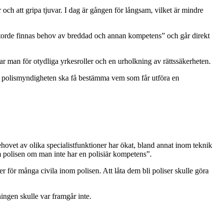
och att gripa tjuvar. I dag är gången för långsam, vilket är mindre
et ”torde finnas behov av breddad och annan kompetens” och går direkt
nar man för otydliga yrkesroller och en urholkning av rättssäkerheten.
n i polismyndigheten ska få bestämma vem som får utföra en
ehovet av olika specialistfunktioner har ökat, bland annat inom teknik
 polisen om man inte har en polisiär kompetens”.
heter för många civila inom polisen. Att låta dem bli poliser skulle göra
ingen skulle var framgår inte.