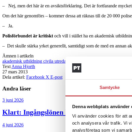
– Nej, men det här är en avsiktsförklaring. Det är fortfarande mycket 
Om det här genomförs – kommer dessa att räknas till de 20 000 polis
– Ja.
Polisförbundet är kritiskt
och vill i stället ha en akademisk utbildning
– Det skulle stärka yrket generellt, samtidigt som de med en annan ak
Ämnen i artikeln
akademisk utbildning
civila utredare
civilanställd
Ebba Sverne Arvill
Text
Anna Hjorth
27 mars 2013
Dela artikel:
Facebook
X
E-post
Samtycke
Andra läser
3 juni 2026
Denna webbplats använder 
Klart: Ingångslönen höjs med 2 300 krono
Vi använder cookies för att a
och analysera vår trafik. Vi 
4 juni 2026
analysföretag som vi samarb