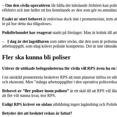
– Om den civila operatören
får hålla det inledande förhöret kan pol
effektivt och inte heller ett bra bemötande av den som gör en anmälan
Exakt ur stort behovet
är redovisas dock inte i promemorian, trots a
in på hur detta ska tillgodoses.
Polisförbundet har reagerat
starkt på förslaget. Man är kritisk til
– I dag är det lagstiftaren
som sätter nivån, där den som är polisma
arbetsuppgift, som idag kräver polisiär kompetens. Det är inte rättssä
Fler ska kunna bli poliser
Utöver de utökade befogenheterna för civila vill RPS även ha en ko
I en särskild promemoria beskriver RPS att man planerar införa en utbil
och ekonomi. Men ”många arbetsuppgifter i den operativa polisverksa
Behovet av ”fler poliser inom polisen”
är ett skäl till att RPS vill l
att fler vill stanna kvar, tror RPS.
Enligt RPS kräver en sådan
utbildning ingen lagändring och Polishög
Betyder det att beslutet redan är fattat?