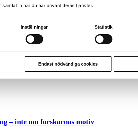
ter underkänns på godtyckliga grunder
ar samlat in när du har använt deras tjänster.
Inställningar
Statistik
u ska han lära sig grunderna
ttas till”
Endast nödvändiga cookies
ng – inte om forskarnas motiv