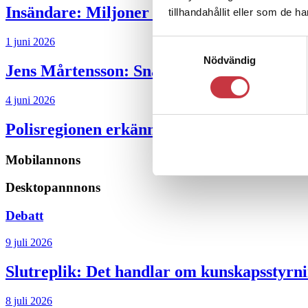
Insändare:
Miljoner i sjön – polisaspiran
tillhandahållit eller som de h
1 juni 2026
Samtyckesval
Nödvändig
Jens Mårtensson:
Snart 20 år i tjänst – n
4 juni 2026
Polisregionen erkänner fel: ”Kommer att rä
Mobilannons
Desktopannnons
Debatt
9 juli 2026
Slutreplik:
Det handlar om kunskapsstyrni
8 juli 2026