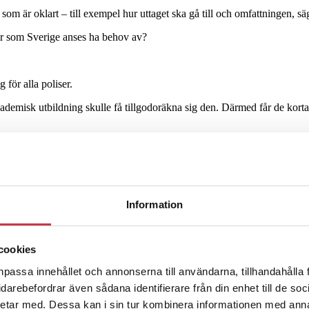
som är oklart – till exempel hur uttaget ska gå till och omfattningen, s
er som Sverige anses ha behov av?
 för alla poliser.
ademisk utbildning skulle få tillgodoräkna sig den. Därmed får de korta
lagändring
PKC
Polishögskolan
polisman
polisutbildning
specialister
u
Information
cookies
r
npassa innehållet och annonserna till användarna, tillhandahålla 
vidarebefordrar även sådana identifierare från din enhet till de s
etar med. Dessa kan i sin tur kombinera informationen med ann