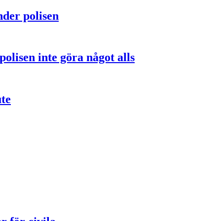
nder polisen
olisen inte göra något alls
ute