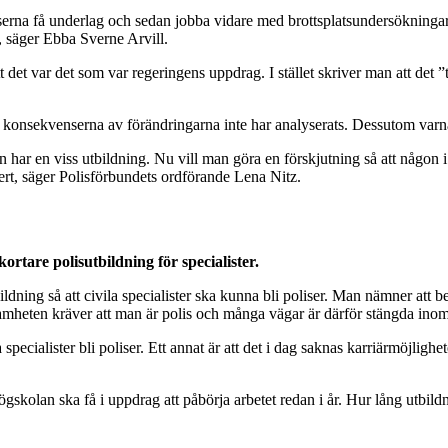
iserna få underlag och sedan jobba vidare med brottsplatsundersökningar 
, säger Ebba Sverne Arvill.
tt det var det som var regeringens uppdrag. I stället skriver man att d
l att konsekvenserna av förändringarna inte har analyserats. Dessutom var
n har en viss utbildning. Nu vill man göra en förskjutning så att någo
kert, säger Polisförbundets ordförande Lena Nitz.
rtare polisutbildning för specialister.
dning så att civila specialister ska kunna bli poliser. Man nämner att b
mheten kräver att man är polis och många vägar är därför stängda inom
åta specialister bli poliser. Ett annat är att det i dag saknas karriärmöjlig
skolan ska få i uppdrag att påbörja arbetet redan i år. Hur lång utbildn