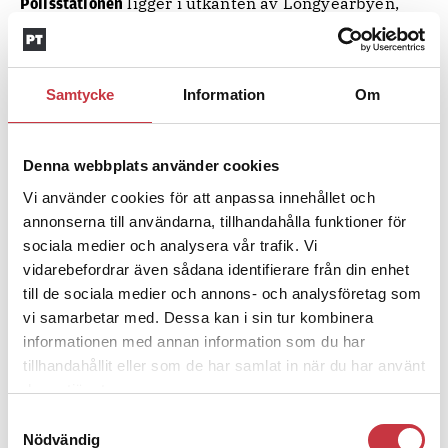
ligger i utkanten av Longyearbyen,
Polisstationen
precis mellan hav och fjäll. På sommaren, då det är
ljust dygnet runt, kommer kryssningsfartygen in i
hamnen och Svalbards huvudstad invaderas av
turister för några timmar.
Samtycke
Information
Om
– Då kan det vara 2000 passagerare på stan, men
det är oftast väldigt lugnt. Det är den typen av
turister som inte ställer till bråk. Däremot händer
Denna webbplats använder cookies
det att vi blir inkopplade för att någon av
Vi använder cookies för att anpassa innehållet och
passagerarna har dött ombord, säger Trond Olsen.
annonserna till användarna, tillhandahålla funktioner för
Ämnen i artikeln
sociala medier och analysera vår trafik. Vi
vidarebefordrar även sådana identifierare från din enhet
ISBJÖRN
KRYSSNINGSFARTYG
LONGYEARBYEN
till de sociala medier och annons- och analysföretag som
vi samarbetar med. Dessa kan i sin tur kombinera
SNÖSKOTER
SVALBARD
SYSSELMANNEN
TROND OLSEN
informationen med annan information som du har
tillhandahållit eller som de har samlat in när du har använt
Text
Anna Hjorth
deras tjänster.
27 juni 2013
Samtyckesval
Nödvändig