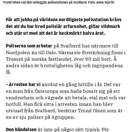
Trond Olsen vid den nybyggda polisstationen på Svalbard. Foto: Anna Hjorth
För att jobba på världens nordligaste polisstation krävs
det att du har bred polisiär erfarenhet, gillar vildmark
och står ut med att det är beckmörkt halva året.
på Svalbard har närmare till
Poliserna som arbetar
Nordpolen än till Oslo. Närmaste förstärkning finns i
Tromsö på norska fastlandet, över 90 mil bort. Å
andra sidan är brottsligheten låg och ingripandena
få.
använt en gång hittills i år. Det var
– Arresten har vi
en man från Östeuropa som hade bosatt sig på ett
vandrarhem och vägrade att betala, stal mat och var
hotfull. Han fick sitta i arresten innan han blev
utvisad från Svalbard, berättar Trond Olsen som är
en av sju poliser på ögruppen.
är inte på något sätt typisk. För
Den händelsen