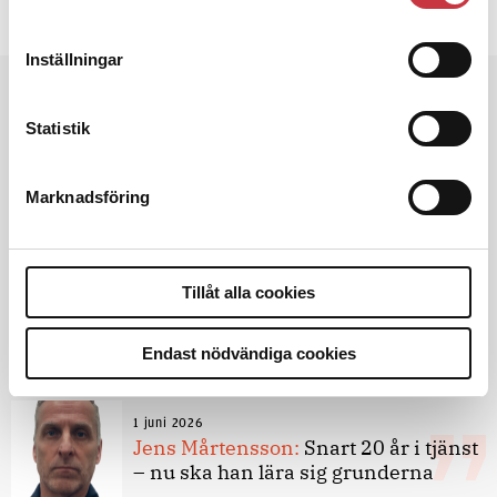
Dela artikel:
Facebook
X
E-post
Inställningar
Andra läser
Statistik
3 juni 2026
Klart: Ingångslönen höjs med 2 300
kronor
Marknadsföring
4 juni 2026
Insändare:
Miljoner i sjön –
Tillåt alla cookies
polisaspiranter underkänns på
godtyckliga grunder
Endast nödvändiga cookies
1 juni 2026
Jens Mårtensson:
Snart 20 år i tjänst
– nu ska han lära sig grunderna