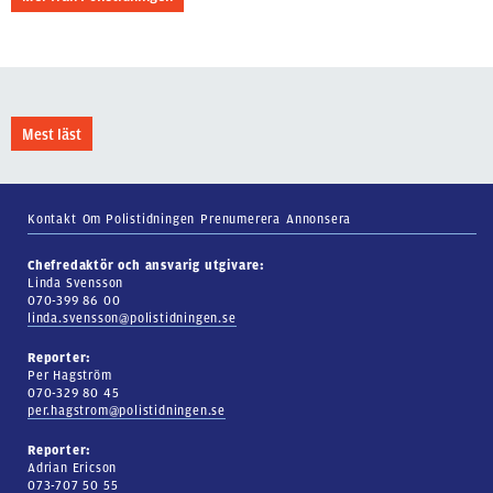
Mest läst
Kontakt
Om Polistidningen
Prenumerera
Annonsera
Chefredaktör och ansvarig utgivare:
Linda Svensson
070-399 86 00
linda.svensson@polistidningen.se
Reporter:
Per Hagström
070-329 80 45
per.hagstrom@polistidningen.se
Reporter:
Adrian Ericson
073-707 50 55