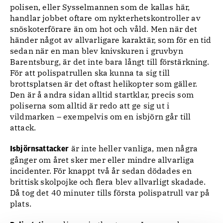
polisen, eller Sysselmannen som de kallas här,
handlar jobbet oftare om nykterhetskontroller av
snöskoterförare än om hot och våld. Men när det
händer något av allvarligare karaktär, som för en tid
sedan när en man blev knivskuren i gruvbyn
Barentsburg, är det inte bara långt till förstärkning.
För att polispatrullen ska kunna ta sig till
brottsplatsen är det oftast helikopter som gäller.
Den är å andra sidan alltid startklar, precis som
poliserna som alltid är redo att ge sig ut i
vildmarken – exempelvis om en isbjörn går till
attack.
är inte heller vanliga, men några
Isbjörnsattacker
gånger om året sker mer eller mindre allvarliga
incidenter. För knappt två år sedan dödades en
brittisk skolpojke och flera blev allvarligt skadade.
Då tog det 40 minuter tills första polispatrull var på
plats.