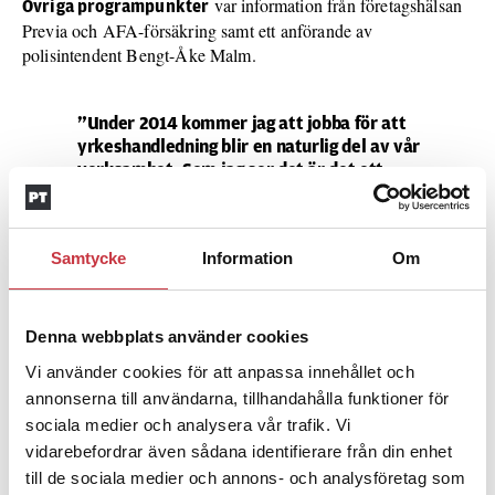
var information från företagshälsan
Övriga programpunkter
Previa och AFA-försäkring samt ett anförande av
polisintendent Bengt-Åke Malm.
”Under 2014 kommer jag att jobba för att
yrkeshandledning blir en naturlig del av vår
verksamhet. Som jag ser det är det ett
utmärkt forum för frågor som rör vår psykiska
hälsa.”
Samtycke
Information
Om
Huvudskyddsombudet Fredrik Brokopp
Denna webbplats använder cookies
Ämnen i artikeln
Vi använder cookies för att anpassa innehållet och
ANDERS
BIPOLÄR
FREDRIK BROKOPP
HELSINGBORG
annonserna till användarna, tillhandahålla funktioner för
sociala medier och analysera vår trafik. Vi
HJÄRNKOLL
PSYKISK OHÄLSA
SKÅNE
SKYDDSOMBUD
vidarebefordrar även sådana identifierare från din enhet
YRKESHANDLEDNING
till de sociala medier och annons- och analysföretag som