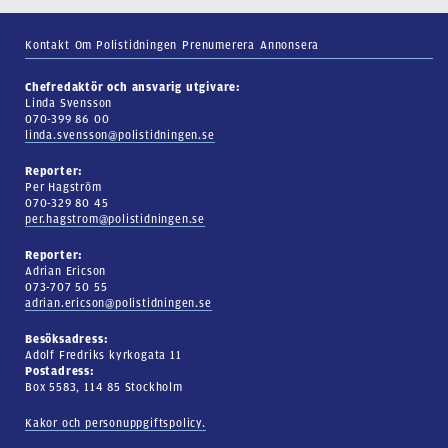
Kontakt
Om Polistidningen
Prenumerera
Annonsera
Chefredaktör och ansvarig utgivare:
Linda Svensson
070-399 86 00
linda.svensson@polistidningen.se
Reporter:
Per Hagström
070-329 80 45
per.hagstrom@polistidningen.se
Reporter:
Adrian Ericson
073-707 50 55
adrian.ericson@polistidningen.se
Besöksadress:
Adolf Fredriks kyrkogata 11
Postadress:
Box 5583, 114 85 Stockholm
Kakor och personuppgiftspolicy.