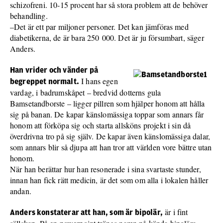
schizofreni. 10-15 procent har så stora problem att de behöver
behandling.
–Det är ett par miljoner personer. Det kan jämföras med
diabetikerna, de är bara 250 000. Det är ju försumbart, säger
Anders.
Han vrider och vänder på
I hans egen
begreppet normalt.
vardag, i badrumskåpet – bredvid dotterns gula
Bamsetandborste – ligger pillren som hjälper honom att hålla
sig på banan. De kapar känslomässiga toppar som annars får
honom att förköpa sig och starta allsköns projekt i sin då
överdrivna tro på sig själv. De kapar även känslomässiga dalar,
som annars blir så djupa att han tror att världen vore bättre utan
honom.
När han berättar hur han resonerade i sina svartaste stunder,
innan han fick rätt medicin, är det som om alla i lokalen håller
andan.
är i fint
Anders konstaterar att han, som är bipolär,