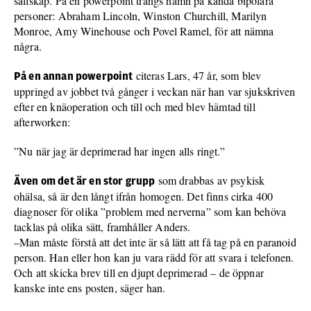
sällskap. På en powerpoint trängs namn på kända bipolära
personer: Abraham Lincoln, Winston Churchill, Marilyn
Monroe, Amy Winehouse och Povel Ramel, för att nämna
några.
citeras Lars, 47 år, som blev
På en annan powerpoint
uppringd av jobbet två gånger i veckan när han var sjukskriven
efter en knäoperation och till och med blev hämtad till
afterworken:
”Nu när jag är deprimerad har ingen alls ringt.”
som drabbas av psykisk
Även om det är en stor grupp
ohälsa, så är den långt ifrån homogen. Det finns cirka 400
diagnoser för olika ”problem med nerverna” som kan behöva
tacklas på olika sätt, framhåller Anders.
–Man måste förstå att det inte är så lätt att få tag på en paranoid
person. Han eller hon kan ju vara rädd för att svara i telefonen.
Och att skicka brev till en djupt deprimerad – de öppnar
kanske inte ens posten, säger han.