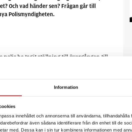
t? Och vad händer sen? Frågan går till
 nya Polismyndigheten.
 polis ha tagit ställning till övergången till
Men vad innebär det? Och vad händer
öller som blir HR-chef på den nya
Information
cookies
e polis ha tagit
npassa innehållet och annonserna till användarna, tillhandahålla 
Polismyndigheten. Men
vidarebefordrar även sådana identifierare från din enhet till de s
ågan går till
etar med. Dessa kan i sin tur kombinera informationen med ann