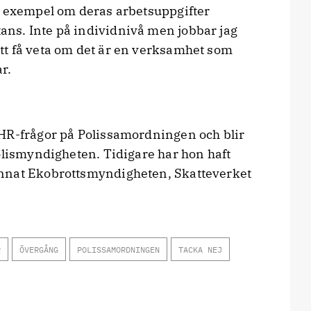
l exempel om deras arbetsuppgifter
ns. Inte på individnivå men jobbar jag
tt få veta om det är en verksamhet som
r.
 HR-frågor på Polissamordningen och blir
olismyndigheten. Tidigare har hon haft
nnat Ekobrottsmyndigheten, Skatteverket
R
ÖVERGÅNG
POLISSAMORDNINGEN
TACKA NEJ