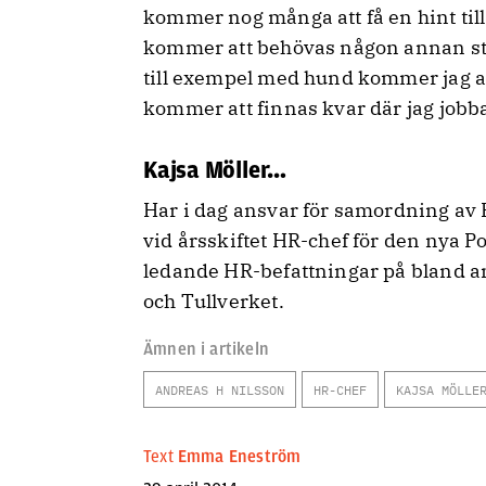
kommer nog många att få en hint til
kommer att behövas någon annan sta
till exempel med hund kommer jag a
kommer att finnas kvar där jag jobba
Kajsa Möller…
Har i dag ansvar för samordning av
vid årsskiftet HR-chef för den nya P
ledande HR-befattningar på bland a
och Tullverket.
Ämnen i artikeln
ANDREAS H NILSSON
HR-CHEF
KAJSA MÖLLE
Text
Emma Eneström