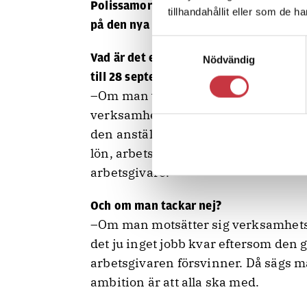
Polissamordningens Kajsa Möller som är
tillhandahållit eller som de h
på den nya Polismyndigheten.
Samtyckesval
Vad är det egentligen de polisanställda 
Nödvändig
till 28 september?
–Om man vill följa med i verksamh
verksamhetsövergång innebär det at
den anställning man har i dag. Samm
lön, arbetsuppgifter och så vidare g
arbetsgivare.
Och om man tackar nej?
–Om man motsätter sig verksamhet
det ju inget jobb kvar eftersom den 
arbetsgivaren försvinner. Då sägs 
ambition är att alla ska med.