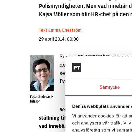
Polismyndigheten. Men vad innebär de
Kajsa Möller som blir HR-chef på den
Text
Emma Eneström
29 april 2014, 00:00
Senast
ska varje
28 september
den nya Polismyndigheten. 
sen? Frågan går till Kajsa M
Polismyndigheten.
Samtycke
Foto: Andreas H
Nilsson
Denna webbplats använder 
28 september
Senast
ska varj
Vi använder cookies för att a
ställning till övergången till den nya 
och analysera vår trafik. Vi 
vad innebär det? Och vad händer sen? Fr
analysföretag som vi samarb