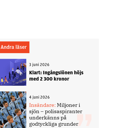
Andra läser
3 juni 2026
Klart: Ingångslönen höjs
med 2 300 kronor
4 juni 2026
Insändare:
Miljoner i
sjön – polisaspiranter
underkänns på
godtyckliga grunder