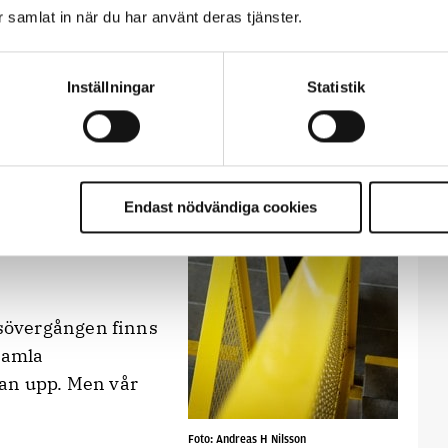
 utsedd till HR-chef
ar samlat in när du har använt deras tjänster.
ska ha tagit ställning
Inställningar
Statistik
etsövergången. En
t man är kvar i
a arbetsvillkor,
Endast nödvändiga cookies
äller men hos en ny
sövergången finns
gamla
man upp. Men vår
Foto: Andreas H Nilsson