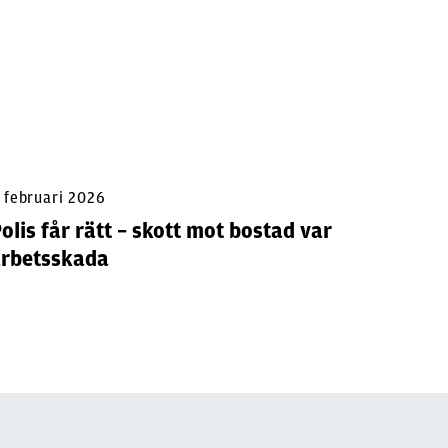
 februari 2026
10 februa
olis får rätt – skott mot bostad var
Polisiä
arbetsskada
tummen