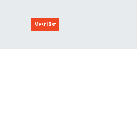
Mest läst
3 juni 2026
Klart: Ingångslönen höjs med
2 300 kronor