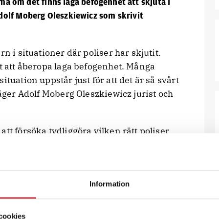
öma om det finns laga befogenhet att skjuta i
olf Moberg Oleszkiewicz som skrivit
n i situationer där poliser har skjutit.
et att åberopa laga befogenhet. Många
tuation uppstår just för att det är så svårt
säger Adolf Moberg Oleszkiewicz jurist och
tt försöka tydliggöra vilken rätt poliser
nden. Särskilt har han tittat på
att komma till skada. Han har därför
agare och domstolar hanterar fall där
Information
varande. Han har också jämfört med mål
cookies