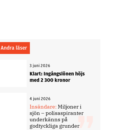
Andra läser
3 juni 2026
Klart: Ingångslönen höjs
med 2 300 kronor
4 juni 2026
Insändare:
Miljoner i
sjön – polisaspiranter
underkänns på
godtyckliga grunder