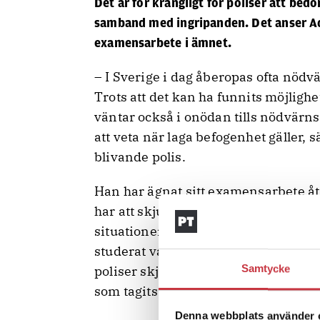
Det är för krångligt för poliser att bed
samband med ingripanden. Det anser Ad
examensarbete i ämnet.
– I Sverige i dag åberopas ofta nödvär
Trots att det kan ha funnits möjligh
väntar också i onödan tills nödvärnssi
att veta när laga befogenhet gäller, 
blivande polis.
Han har ägnat sitt examensarbete åt a
har att skjuta i samband med ingripa
situationer där tredje man riskerar 
studerat vad lagen säger och hur åkl
Samtycke
poliser skjutit med tredje part när
som tagits upp i Europadomstolen.
Denna webbplats använder 