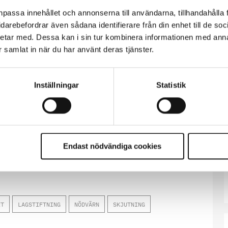
i nuvarande skjutkungörelsen finns bland
npassa innehållet och annonserna till användarna, tillhandahålla 
otiverar laga befogenhet.
vidarebefordrar även sådana identifierare från din enhet till de s
ställning till i en stressad situation. I
etar med. Dessa kan i sin tur kombinera informationen med ann
ktigt ingripandet är för allmänhetens
ar samlat in när du har använt deras tjänster.
det utgör, anser Adolf Moberg Oleszkiewicz.
Inställningar
Statistik
år fjärde terminen på Polishögskolan på
 fram vid juridiska institutionen,
Endast nödvändiga cookies
ET
LAGSTIFTNING
NÖDVÄRN
SKJUTNING