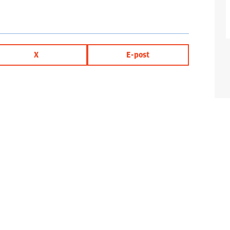
X
E-post