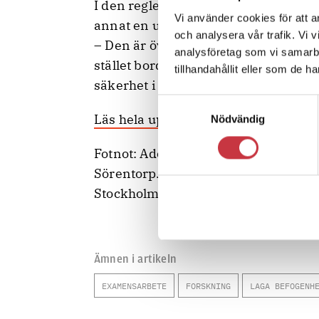
I den reglering som finns av detta 
Vi använder cookies för att a
annat en uppräkning av brott som m
och analysera vår trafik. Vi 
– Den är överflödig och omöjlig att ta 
analysföretag som vi samarb
stället borde man fokusera på hur vi
tillhandahållit eller som de h
säkerhet i förhållande till den fara 
Samtyckesval
Läs hela uppsatsen här
Nödvändig
Fotnot: Adolf Moberg Oleszkiewicz g
Sörentorp. Examensarbetet har lagts
Stockholms Universitet.
Ämnen i artikeln
EXAMENSARBETE
FORSKNING
LAGA BEFOGENH