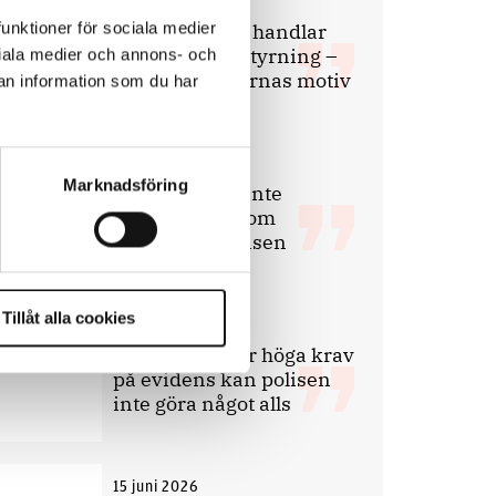
9 juli 2026
funktioner för sociala medier
Slutreplik:
Det handlar
om kunskapsstyrning –
ociala medier och annons- och
inte om forskarnas motiv
an information som du har
8 juli 2026
Marknadsföring
Replik:
Det är inte
evidenskrav som
bakbinder polisen
Tillåt alla cookies
7 juli 2026
Debatt:
Med för höga krav
på evidens kan polisen
inte göra något alls
15 juni 2026