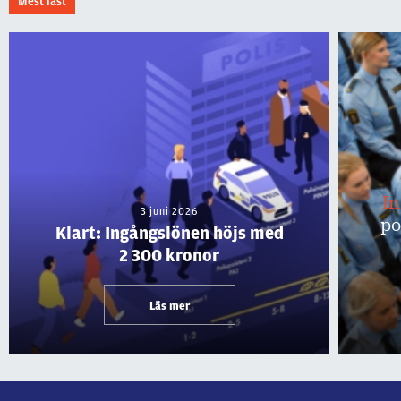
Mest läst
I
3 juni 2026
po
Klart: Ingångslönen höjs med
2 300 kronor
Läs mer