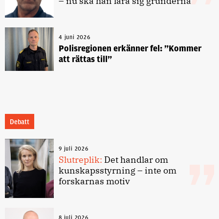
– nu ska han lära sig grunderna
4 juni 2026
Polisregionen erkänner fel: ”Kommer
att rättas till”
Debatt
9 juli 2026
Slutreplik:
Det handlar om
kunskapsstyrning – inte om
forskarnas motiv
8 juli 2026