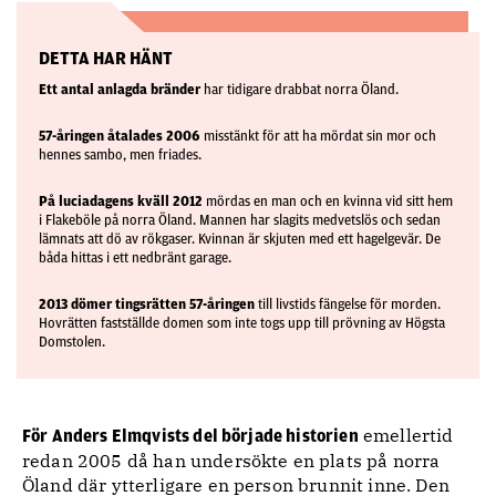
DETTA HAR HÄNT
Ett antal anlagda bränder
har tidigare drabbat norra Öland.
57-åringen åtalades 2006
misstänkt för att ha mördat sin mor och
hennes sambo, men friades.
På luciadagens kväll 2012
mördas en man och en kvinna vid sitt hem
i Flakeböle på norra Öland. Mannen har slagits medvetslös och sedan
lämnats att dö av rökgaser. Kvinnan är skjuten med ett hagelgevär. De
båda hittas i ett nedbränt garage.
2013 dömer tingsrätten 57-åringen
till livstids fängelse för morden.
Hovrätten fastställde domen som inte togs upp till prövning av Högsta
Domstolen.
emellertid
För Anders Elmqvists del började historien
redan 2005 då han undersökte en plats på norra
Öland där ytterligare en person brunnit inne. Den