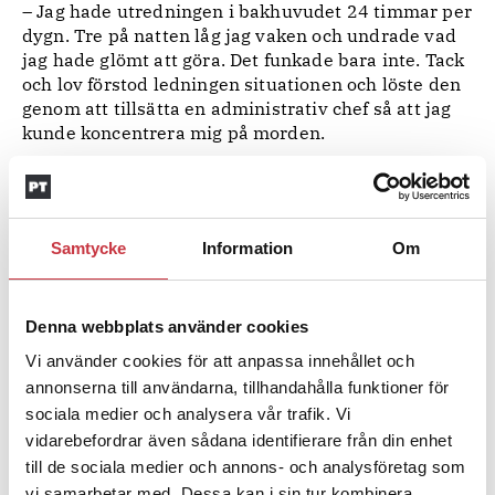
– Jag hade utredningen i bakhuvudet 24 timmar per
dygn. Tre på natten låg jag vaken och undrade vad
jag hade glömt att göra. Det funkade bara inte. Tack
och lov förstod ledningen situationen och löste den
genom att tillsätta en administrativ chef så att jag
kunde koncentrera mig på morden.
Det blev 57-åringens dåliga ekonomi som till slut fällde
. Polisen ville inte röja sitt intresse för honom
honom
genom att göra en husrannsakan. I stället passade
Samtycke
Information
Om
man på då Kronofogden beslagtog mannens sju
jaktvapen. Åklagaren beslutade i sin tur om beslag
av hans hagelbössa. Metoden har kritiserats i
efterhand, men Anders Elmqvist säger att han inte
Denna webbplats använder cookies
är sömnlös för det han kallar en kreativ lösning. Det
Vi använder cookies för att anpassa innehållet och
blev också Elmqvist som till slut presenterade det
annonserna till användarna, tillhandahålla funktioner för
sista avgörande beviset för sina kollegor då de satt i
sociala medier och analysera vår trafik. Vi
ett rum tillsammans med
vidarebefordrar även sådana identifierare från din enhet
Gärningsmannaprofilgruppen under en dagslång
till de sociala medier och annons- och analysföretag som
genomgång.
vi samarbetar med. Dessa kan i sin tur kombinera