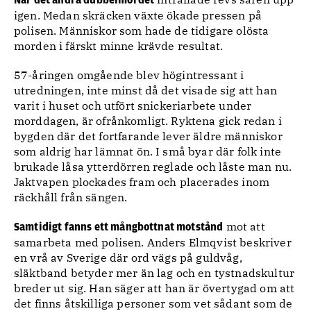
När det andra dubbelmordet
igen. Medan skräcken växte ökade pressen på
polisen. Människor som hade de tidigare olösta
morden i färskt minne krävde resultat.
57-åringen omgående blev högintressant i
utredningen, inte minst då det visade sig att han
varit i huset och utfört snickeriarbete under
morddagen, är ofrånkomligt. Ryktena gick redan i
bygden där det fortfarande lever äldre människor
som aldrig har lämnat ön. I små byar där folk inte
brukade låsa ytterdörren reglade och låste man nu.
Jaktvapen plockades fram och placerades inom
räckhåll från sängen.
mot att
Samtidigt fanns ett mångbottnat motstånd
samarbeta med polisen. Anders Elmqvist beskriver
en vrå av Sverige där ord vägs på guldvåg,
släktband betyder mer än lag och en tystnadskultur
breder ut sig. Han säger att han är övertygad om att
det finns åtskilliga personer som vet sådant som de