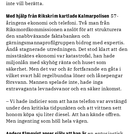
inte vill berätta.
57-
Med hjälp från Rikskrim kartlade Kalmarpolisen
åringens ekonomi och telefoni. Två man från
Riksmordkommissionen anslöt för att strukturera
den snabbväxande faktabanken och
gärningsmannaprofilgruppen bidrog med expertis.
Ändå stagnerade utredningen. Det stod klart att den
misstänktes ekonomi var katastrofal, han hade
miljonlån med skyhög ränta och huset som
säkerhet. Men det var och är fortfarande en gåta i
vilket svart hål regelbundna löner och lånepengar
försvann. Mannen spelade inte, hade inga
extravaganta levnadsvanor och en säker inkomst.
– Vi hade indicier som att hans telefon var avstängd
under den kritiska tidpunkten och att vittnen sett
honom köpa sju liter diesel. Att han kände offren.
Men ingenting som höll hela vägen.
en entusiastisk
Anders Elmqvist anser själv att han är