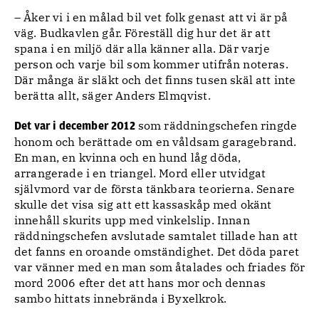
– Åker vi i en målad bil vet folk genast att vi är på
väg. Budkavlen går. Föreställ dig hur det är att
spana i en miljö där alla känner alla. Där varje
person och varje bil som kommer utifrån noteras.
Där många är släkt och det finns tusen skäl att inte
berätta allt, säger Anders Elmqvist.
som räddningschefen ringde
Det var i december 2012
honom och berättade om en våldsam garagebrand.
En man, en kvinna och en hund låg döda,
arrangerade i en triangel. Mord eller utvidgat
självmord var de första tänkbara teorierna. Senare
skulle det visa sig att ett kassaskåp med okänt
innehåll skurits upp med vinkelslip. Innan
räddningschefen avslutade samtalet tillade han att
det fanns en oroande omständighet. Det döda paret
var vänner med en man som åtalades och friades för
mord 2006 efter det att hans mor och dennas
sambo hittats innebrända i Byxelkrok.