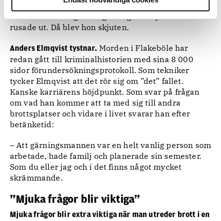
– Hon förstod nog att någonting var mycket fel och
rusade ut. Då blev hon skjuten.
Morden i Flakeböle har
Anders Elmqvist tystnar.
redan gått till kriminalhistorien med sina 8 000
sidor förundersökningsprotokoll. Som tekniker
tycker Elmqvist att det rör sig om ”det” fallet.
Kanske karriärens höjdpunkt. Som svar på frågan
om vad han kommer att ta med sig till andra
brottsplatser och vidare i livet svarar han efter
betänketid:
– Att gärningsmannen var en helt vanlig person som
arbetade, hade familj och planerade sin semester.
Som du eller jag och i det finns något mycket
skrämmande.
”Mjuka frågor blir viktiga”
Mjuka frågor blir extra viktiga när man utreder brott i en