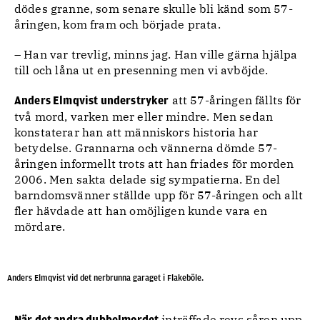
dödes granne, som senare skulle bli känd som 57-
åringen, kom fram och började prata.
– Han var trevlig, minns jag. Han ville gärna hjälpa
till och låna ut en presenning men vi avböjde.
att 57-åringen fällts för
Anders Elmqvist understryker
två mord, varken mer eller mindre. Men sedan
konstaterar han att människors historia har
betydelse. Grannarna och vännerna dömde 57-
åringen informellt trots att han friades för morden
2006. Men sakta delade sig sympatierna. En del
barndomsvänner ställde upp för 57-åringen och allt
fler hävdade att han omöjligen kunde vara en
mördare.
Anders Elmqvist vid det nerbrunna garaget i Flakeböle.
inträffade revs såren upp