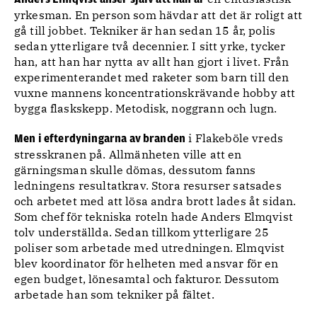
yrkesman. En person som hävdar att det är roligt att
gå till jobbet. Tekniker är han sedan 15 år, polis
sedan ytterligare två decennier. I sitt yrke, tycker
han, att han har nytta av allt han gjort i livet. Från
experimenterandet med raketer som barn till den
vuxne mannens koncentrationskrävande hobby att
bygga flaskskepp. Metodisk, noggrann och lugn.
i Flakeböle vreds
Men i efterdyningarna av branden
stresskranen på. Allmänheten ville att en
gärningsman skulle dömas, dessutom fanns
ledningens resultatkrav. Stora resurser satsades
och arbetet med att lösa andra brott lades åt sidan.
Som chef för tekniska roteln hade Anders Elmqvist
tolv underställda. Sedan tillkom ytterligare 25
poliser som arbetade med utredningen. Elmqvist
blev koordinator för helheten med ansvar för en
egen budget, lönesamtal och fakturor. Dessutom
arbetade han som tekniker på fältet.