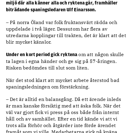
miljö där alla känner alla och ryktena går, framhåller
biträdande spaningsledaren Ulf Einarsson.
– På norra Öland var folk fruktansvärt rädda och
uppdelade i två läger. Dessutom har flera av
utredarna kopplingar till trakten, det är klart att det
blir mycket känslor.
om att någon skulle
Under en kort period gick ryktena
ta lagen i egna händer och ge sig på 57-åringen.
Risken bedömdes till slut som liten.
När det stod klart att mycket arbete återstod bad
spaningsledningen om förstärkning.
– Det är alltid en balansgång. Då ett ärende inleds
är man kanske försiktig med att äska folk. När det
väl var gjort fick vi press på oss både från internt
håll och av samhället. Efter en tid kände vi att vi
trots alla förhör och åtgärder inte förde ärendet
framåt som vi ville. Medarbetarna gick på knäna