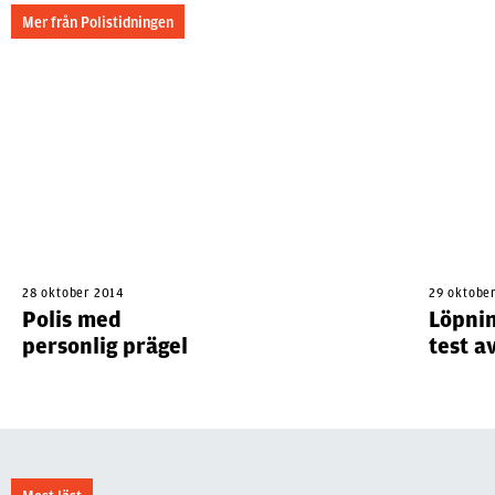
Mer från Polistidningen
28 oktober 2014
29 oktobe
Polis med
Löpnin
personlig prägel
test a