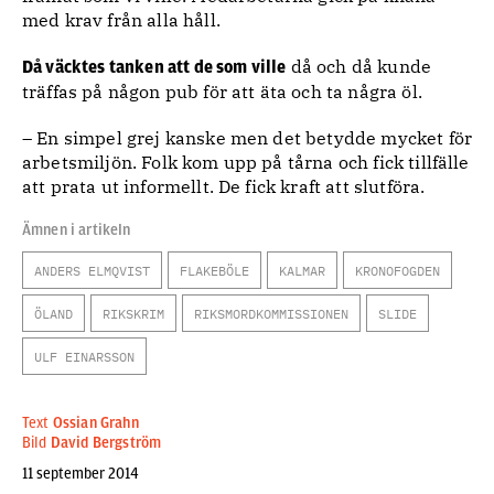
med krav från alla håll.
då och då kunde
Då väcktes tanken att de som ville
träffas på någon pub för att äta och ta några öl.
– En simpel grej kanske men det betydde mycket för
arbetsmiljön. Folk kom upp på tårna och fick tillfälle
att prata ut informellt. De fick kraft att slutföra.
Ämnen i artikeln
ANDERS ELMQVIST
FLAKEBÖLE
KALMAR
KRONOFOGDEN
ÖLAND
RIKSKRIM
RIKSMORDKOMMISSIONEN
SLIDE
ULF EINARSSON
Text
Ossian Grahn
Bild
David Bergström
11 september 2014