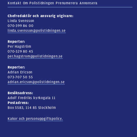
Kontakt
Om Polistidningen
Prenumerera
Annonsera
Chefredaktör och ansvarig utgivare:
Linda Svensson
070-399 86 00
linda.svensson@polistidningen.se
Reporter:
Per Hagström
070-329 80 45
per.hagstrom@polistidningen.se
Reporter:
Adrian Ericson
073-707 50 55
adrian.ericson@polistidningen.se
Besöksadress:
Adolf Fredriks kyrkogata 11
Postadress:
Box 5583, 114 85 Stockholm
Kakor och personuppgiftspolicy.