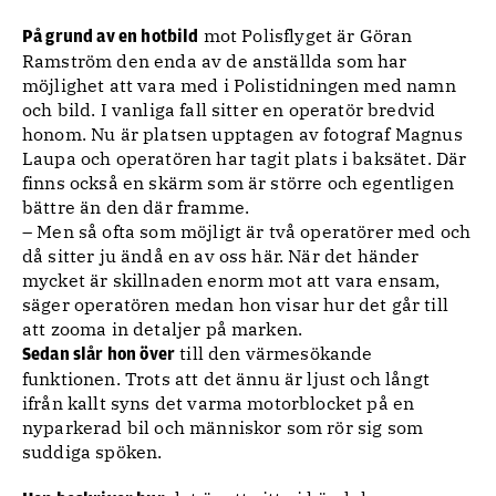
mot Polisflyget är Göran
På grund av en hotbild
Ramström den enda av de anställda som har
möjlighet att vara med i Polistidningen med namn
och bild. I vanliga fall sitter en operatör bredvid
honom. Nu är platsen upptagen av fotograf Magnus
Laupa och operatören har tagit plats i baksätet. Där
finns också en skärm som är större och egentligen
bättre än den där framme.
– Men så ofta som möjligt är två operatörer med och
då sitter ju ändå en av oss här. När det händer
mycket är skillnaden enorm mot att vara ensam,
säger operatören medan hon visar hur det går till
att zooma in detaljer på marken.
till den värmesökande
Sedan slår hon över
funktionen. Trots att det ännu är ljust och långt
ifrån kallt syns det varma motorblocket på en
nyparkerad bil och människor som rör sig som
suddiga spöken.