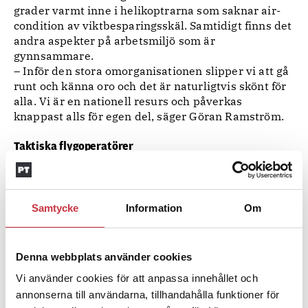
grader varmt inne i helikoptrarna som saknar air-
condition av viktbesparingsskäl. Samtidigt finns det
andra aspekter på arbetsmiljö som är
gynnsammare.
– Inför den stora omorganisationen slipper vi att gå
runt och känna oro och det är naturligtvis skönt för
alla. Vi är en nationell resurs och påverkas
knappast alls för egen del, säger Göran Ramström.
Taktiska flygoperatörer
• Löser polistaktiska uppgifter i samarbete med
piloten och poliser på marken.
Samtycke
Information
Om
• Arbetar bland annat med sökande efter försvunna,
jaga misstänkta, hålla koll på folkmassor och filma
förlopp.
Denna webbplats använder cookies
• De två senaste åren har Rikskriminalpolisen
Vi använder cookies för att anpassa innehållet och
rekryterat 17 operatörer. Åtta av dem är placerade i
annonserna till användarna, tillhandahålla funktioner för
Stockholm och sex i Göteborg. Östersund, Malmö