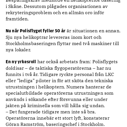
Besparingskrav medförde en helikopterlös basering
i Skåne. Dessutom plågades organisationen av
rekryteringsproblem och en allmän oro inför
framtiden.
är situationen en annan.
Nu när Polisflyget fyller 50 år
Sju nya helikoptrar levereras inom kort och
Stockholmsbaseringen flyttar med två maskiner till
nya lokaler.
har också arbetats fram: Polisflygets
En ny yrkesroll
doldisar – de taktiska flygoperatörerna – har nu
funnits i två år. Tidigare ryckte personal från LKC
eller ”lediga” piloter in för att sköta den tekniska
utrustningen i helikoptern. Numera hanterar de
specialutbildade operatörerna utrustningen som
används i sökande efter försvunna eller under
jakten på kriminella som vill hålla sig undan.
– Det fungerade tidigare men inte så bra.
Operatörerna innebär ett stort lyft, konstaterar
Göran Ramström, baseringschef i Stockholm.