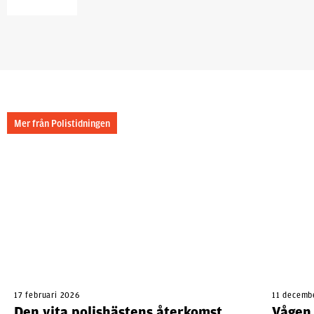
Mer från Polistidningen
17 februari 2026
11 decemb
Den vita polishästens återkomst
Vågen 