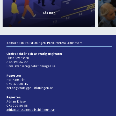
Läs mer
Kontakt
Om Polistidningen
Prenumerera
Annonsera
Chefredaktör och ansvarig utgivare:
Linda Svensson
070-399 86 00
linda.svensson@polistidningen.se
Reporter:
Per Hagström
070-329 80 45
per.hagstrom@polistidningen.se
Reporter:
Adrian Ericson
073-707 50 55
adrian.ericson@polistidningen.se