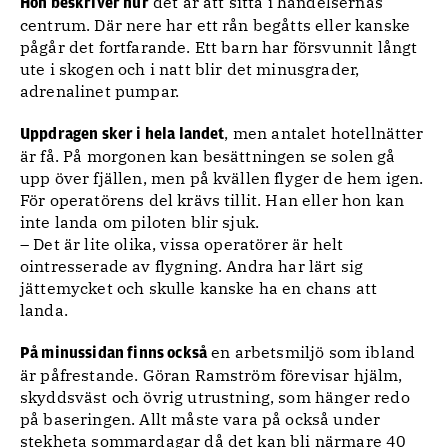
det är att sitta i händelsernas
Hon beskriver hur
centrum. Där nere har ett rån begåtts eller kanske
pågår det fortfarande. Ett barn har försvunnit långt
ute i skogen och i natt blir det minusgrader,
adrenalinet pumpar.
, men antalet hotellnätter
Uppdragen sker i hela landet
är få. På morgonen kan besättningen se solen gå
upp över fjällen, men på kvällen flyger de hem igen.
För operatörens del krävs tillit. Han eller hon kan
inte landa om piloten blir sjuk.
– Det är lite olika, vissa operatörer är helt
ointresserade av flygning. Andra har lärt sig
jättemycket och skulle kanske ha en chans att
landa.
en arbetsmiljö som ibland
På minussidan finns också
är påfrestande. Göran Ramström förevisar hjälm,
skyddsväst och övrig utrustning, som hänger redo
på baseringen. Allt måste vara på också under
stekheta sommardagar då det kan bli närmare 40