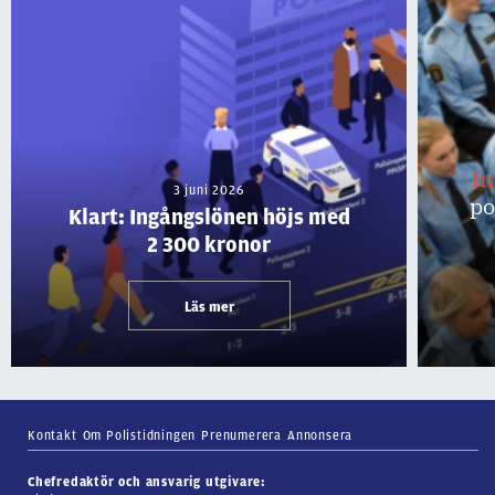
I
3 juni 2026
po
Klart: Ingångslönen höjs med
2 300 kronor
Läs mer
Kontakt
Om Polistidningen
Prenumerera
Annonsera
Chefredaktör och ansvarig utgivare: