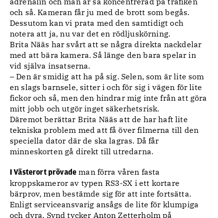
adrenalin och man är så koncentrerad på trafiken
och så. Kameran får ju med de brott som begås.
Dessutom kan vi prata med den samtidigt och
notera att ja, nu var det en rödljuskörning.
Brita Nääs har svårt att se några direkta nackdelar
med att bära kamera. Så länge den bara spelar in
vid själva insatserna.
– Den är smidig att ha på sig. Selen, som är lite som
en slags barnsele, sitter i och för sig i vägen för lite
fickor och så, men den hindrar mig inte från att göra
mitt jobb och utgör inget säkerhetsrisk.
Däremot berättar Brita Nääs att de har haft lite
tekniska problem med att få över filmerna till den
speciella dator där de ska lagras. Då får
minneskorten gå direkt till utredarna.
man förra våren fasta
I Västerort prövade
kroppskameror av typen RS3-SX i ett kortare
bärprov, men bestämde sig för att inte fortsätta.
Enligt serviceansvarig ansågs de lite för klumpiga
och dyra. Synd tycker Anton Zetterholm på