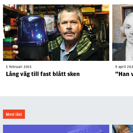
5 februari 2015
9 april 20
Lång väg till fast blått sken
”Han 
Mest läst