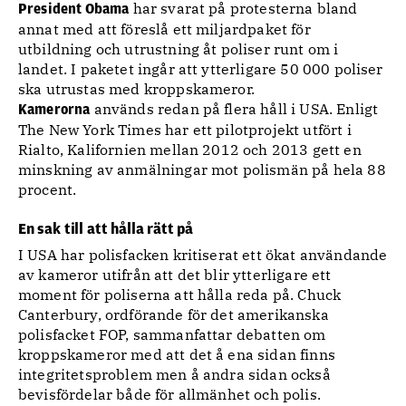
har svarat på protesterna bland
President Obama
annat med att föreslå ett miljardpaket för
utbildning och utrustning åt poliser runt om i
landet. I paketet ingår att ytterligare 50 000 poliser
ska utrustas med kroppskameror.
används redan på flera håll i USA. Enligt
Kamerorna
The New York Times har ett pilotprojekt utfört i
Rialto, Kalifornien mellan 2012 och 2013 gett en
minskning av anmälningar mot polismän på hela 88
procent.
En sak till att hålla rätt på
I USA har polisfacken kritiserat ett ökat användande
av kameror utifrån att det blir ytterligare ett
moment för poliserna att hålla reda på. Chuck
Canterbury, ordförande för det amerikanska
polisfacket FOP, sammanfattar debatten om
kroppskameror med att det å ena sidan finns
integritetsproblem men å andra sidan också
bevisfördelar både för allmänhet och polis.