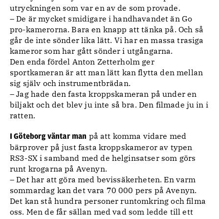
utryckningen som var en av de som provade.
– De är mycket smidigare i handhavandet än Go
pro-kamerorna. Bara en knapp att tänka på. Och så
går de inte sönder lika lätt. Vi har en massa trasiga
kameror som har gått sönder i utgångarna.
Den enda fördel Anton Zetterholm ger
sportkameran är att man lätt kan flytta den mellan
sig själv och instrumentbrädan.
– Jag hade den fasta kroppskameran på under en
biljakt och det blev ju inte så bra. Den filmade ju in i
ratten.
på att komma vidare med
I Göteborg väntar man
bärprover på just fasta kroppskameror av typen
RS3-SX i samband med de helginsatser som görs
runt krogarna på Avenyn.
– Det har att göra med bevissäkerheten. En varm
sommardag kan det vara 70 000 pers på Avenyn.
Det kan stå hundra personer runtomkring och filma
oss. Men de får sällan med vad som ledde till ett