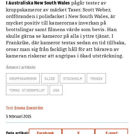
pågår tester av
I Australiska New South Wales
kroppskameror av märket Taser. Scott Weber,
ordföranden i polisfacket i New South Wales, är
mycket positiv till kamerornas inverkan på
brottslingar samt filmens värde som bevis. Han
skulle gärna se kameror på alla i yttre tjänst. I
Frankrike, där kameror testas sedan en tid tillbaka,
oroar man sig från fackligt håll för att bäraren av
kameran riskerar att angripas i ökad utsträckning.
Ämnen i artikeln
KROPPSKAMEROR
SLIDE
STOCKHOLM
TEKNIK
TOMAS STJERNFELDT
USA
Text
Emma Eneström
5 februari 2015
Dela artikel:
Facebook
X
E-post