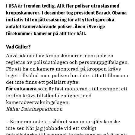
I USA är trenden tydlig. Allt fler poliser utrustas med
kroppskameror. I december tog president Barack Obama
initiativ till en jättesatsning för att ytterligare öka
antalet kamerabärande poliser. Även i Sverige
förekommer kameror på allt fler håll.
Vad Gäller?
Användandet av kroppskameror inom polisen
regleras av polisdatalagen och personuppgiftslagen.
För att ha en kamera monterad på kroppen krävs
inget tillstånd men polisen har inte rätt att filma om
det inte finns ett polisiärt syfte.
som är fast monterad i till exempel ett
För en kamera
fordon krävs tillstånd i enlighet med
kameraövervakningslagen.
Källa: Datainspektionen
– Kameran noterar sådant som man själv kanske
inte ser. När jag jobbade vid ett stökigt
fotbollsderby till exempel, kunde man se på film att