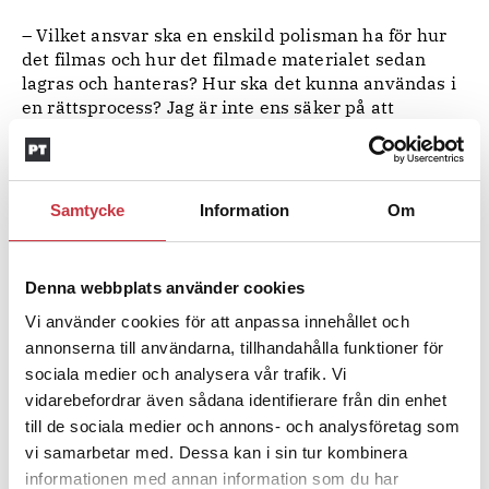
– Vilket ansvar ska en enskild polisman ha för hur
det filmas och hur det filmade materialet sedan
lagras och hanteras? Hur ska det kunna användas i
en rättsprocess? Jag är inte ens säker på att
lagstiftningen hänger med här, säger Tomas
Stjernfeldt som sitter i förbundets styrelse.
att detta är något som både
Han tycker
Samtycke
Information
Om
Polisförbundet och arbetsgivaren måste titta på. Än
så länge menar han att ganska få använder sig av
kameror och att det ofta är vid speciella typer av
Denna webbplats använder cookies
händelser.
– Vi ska vara öppna för att det här nog är något vi
Vi använder cookies för att anpassa innehållet och
ska använda oss av, men frågan är hur.
annonserna till användarna, tillhandahålla funktioner för
Tomas Stjernfeldt förstår de poliser som betraktar
sociala medier och analysera vår trafik. Vi
kameran som en extra säkerhet inte minst när det
vidarebefordrar även sådana identifierare från din enhet
gäller att bli trodd. Men han ser det som ett
till de sociala medier och annons- och analysföretag som
problem om kameran skulle bli norm.
vi samarbetar med. Dessa kan i sin tur kombinera
– Vi ser redan nu att polisrollen utarmas och att
informationen med annan information som du har