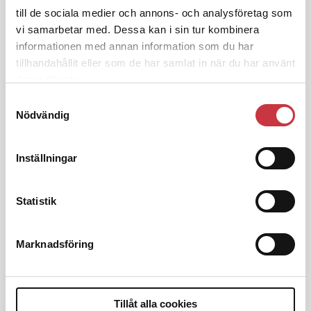
till de sociala medier och annons- och analysföretag som
vi samarbetar med. Dessa kan i sin tur kombinera
1 juni 2026
Jens Mårtensson:
Snart 20 år i tjänst
informationen med annan information som du har
– nu ska han lära sig grunderna
tillhandahållit eller som de har samlat in när du har använt
deras tjänster.
Samtyckesval
Nödvändig
4 juni 2026
Polisregionen erkänner fel: ”Kommer
att rättas till”
Inställningar
Statistik
Debatt
Marknadsföring
9 juli 2026
Slutreplik:
Det handlar om
kunskapsstyrning – inte om
Tillåt alla cookies