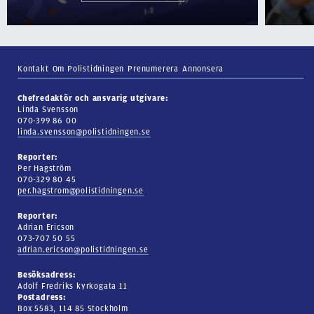
Kontakt
Om Polistidningen
Prenumerera
Annonsera
Chefredaktör och ansvarig utgivare:
Linda Svensson
070-399 86 00
linda.svensson@polistidningen.se
Reporter:
Per Hagström
070-329 80 45
per.hagstrom@polistidningen.se
Reporter:
Adrian Ericson
073-707 50 55
adrian.ericson@polistidningen.se
Besöksadress:
Adolf Fredriks kyrkogata 11
Postadress:
Box 5583, 114 85 Stockholm