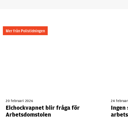
Mer från Polistidningen
20 februari 2026
24 februa
Elchockvapnet blir fråga för
Ingen 
Arbetsdomstolen
arbet