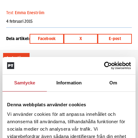
Text
Emma Eneström
4 februari 2015
Dela artikel:
Facebook
X
E-post
Andra läser
3 juni 2026
Klart: Ingångslönen höjs med 2 300
Samtycke
Information
Om
kronor
Denna webbplats använder cookies
4 juni 2026
Vi använder cookies för att anpassa innehållet och
Insändare:
Miljoner i sjön –
polisaspiranter underkänns på
annonserna till användarna, tillhandahålla funktioner för
godtyckliga grunder
sociala medier och analysera vår trafik. Vi
vidarebefordrar även sådana identifierare från din enhet