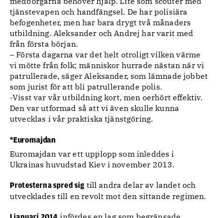
medborgarna behöver hjälp. Lite som scouter med
tjänstevapen och handfängsel. De har polisiära
befogenheter, men har bara drygt två månaders
utbildning. Aleksander och Andrej har varit med
från första början.
– Första dagarna var det helt otroligt vilken värme
vi mötte från folk; människor hurrade nästan när vi
patrullerade, säger Aleksander, som lämnade jobbet
som jurist för att bli patrullerande polis.
-Visst var vår utbildning kort, men oerhört effektiv.
Den var utformad så att vi även skulle kunna
utvecklas i vår praktiska tjänstgöring.
*Euromajdan
Euromajdan var ett upplopp som inleddes i
Ukrainas huvudstad Kiev i november 2013.
till andra delar av landet och
Protesterna spred sig
utvecklades till en revolt mot den sittande regimen.
infördes en lag som begränsade
I januari 2014