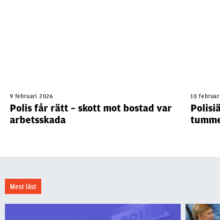
9 februari 2026
10 februar
Polis får rätt – skott mot bostad var
Polisi
arbetsskada
tumme
Mest läst