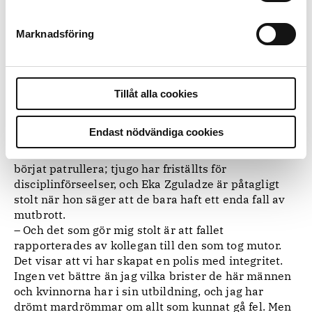
kommer att gå smärtfritt. Det finns en tröghet i alla
reformprocesser, och det finns alltid risker: 150000
poliser är direkt berörda, och en illa hanterad
Marknadsföring
reform kan leda till att man skapar en armé av
missnöjda, vapenkunniga ex-poliser.
– Vi vill skaka om systemet; vädra ut all politisk
detaljstyrning, men det är samtidigt nödvändigt att
Tillåt alla cookies
vi inte tappar kontrollen, säger Eka Zguladze.
Endast nödvändiga cookies
i stad efter stad och hittills
Patrullpolisen rullas nu ut
har allt fungerat bra. Fyra tusen nya poliser har
börjat patrullera; tjugo har friställts för
disciplinförseelser, och Eka Zguladze är påtagligt
stolt när hon säger att de bara haft ett enda fall av
mutbrott.
– Och det som gör mig stolt är att fallet
rapporterades av kollegan till den som tog mutor.
Det visar att vi har skapat en polis med integritet.
Ingen vet bättre än jag vilka brister de här männen
och kvinnorna har i sin utbildning, och jag har
drömt mardrömmar om allt som kunnat gå fel. Men