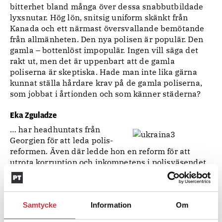
bitterhet bland många över dessa snabbutbildade
lyxsnutar. Hög lön, snitsig uniform skänkt från
Kanada och ett närmast översvallande bemötande
från allmänheten. Den nya polisen är populär. Den
gamla – bottenlöst impopulär. Ingen vill säga det
rakt ut, men det är uppenbart att de gamla
poliserna är skeptiska. Hade man inte lika gärna
kunnat ställa hårdare krav på de gamla poliserna,
som jobbat i årtionden och som känner städerna?
Eka Zguladze
… har headhuntats från
Georgien för att leda polis-
reformen. Även där ledde hon en reform för att
utrota korruption och inkompetens i polisväsendet.
Zguladze har varit vice inrikesminister och utsågs i
början av november till rikspolischef i Ukraina.
av vice inrikesminister Eka
Hela projektet är designat
Samtycke
Information
Om
Zguladze. Hon har headhuntats till uppdraget efter