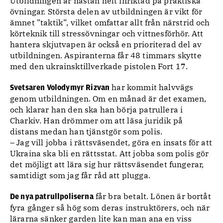
Utbildningen är nästan helt inriktad på praktiska
övningar. Största delen av utbildningen är vikt för
ämnet ”taktik”, vilket omfattar allt från närstrid och
körteknik till stressövningar och vittnesförhör. Att
hantera skjutvapen är också en prioriterad del av
utbildningen. Aspiranterna får 48 timmars skytte
med den ukrainsktillverkade pistolen Fort 17.
har kommit halvvägs
Svetsaren Volodymyr Rizvan
genom utbildningen. Om en månad är det examen,
och klarar han den ska han börja patrullera i
Charkiv. Han drömmer om att läsa juridik på
distans medan han tjänstgör som polis.
– Jag vill jobba i rättsväsendet, göra en insats för att
Ukraina ska bli en rättsstat. Att jobba som polis gör
det möjligt att lära sig hur rättsväsendet fungerar,
samtidigt som jag får råd att plugga.
får bra betalt. Lönen är bortåt
De nya patrullpoliserna
fyra gånger så hög som deras instruktörers, och när
lärarna sänker garden lite kan man ana en viss