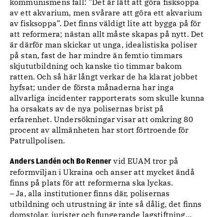
kommunismens fall: ”Det är lätt att göra fisksoppa
av ett akvarium, men svårare att göra ett akvarium
av fisksoppa”. Det finns väldigt lite att bygga på för
att reformera; nästan allt måste skapas på nytt. Det
är därför man skickar ut unga, idealistiska poliser
på stan, fast de har mindre än femtio timmars
skjututbildning och kanske tio timmar bakom
ratten. Och så här långt verkar de ha klarat jobbet
hyfsat; under de första månaderna har inga
allvarliga incidenter rapporterats som skulle kunna
ha orsakats av de nya polisernas brist på
erfarenhet. Undersökningar visar att omkring 80
procent av allmänheten har stort förtroende för
Patrullpolisen.
vid EUAM tror på
Anders Landén och Bo Renner
reformviljan i Ukraina och anser att mycket ändå
finns på plats för att reformerna ska lyckas.
– Ja, alla institutioner finns där, polisernas
utbildning och utrustning är inte så dålig, det finns
domstolar, jurister och fungerande lagstiftning…