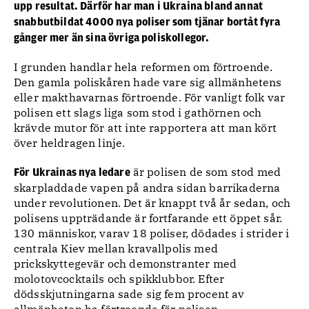
upp resultat. Därför har man i Ukraina bland annat
snabbutbildat 4000 nya poliser som tjänar bortåt fyra
gånger mer än sina övriga poliskollegor.
I grunden handlar hela reformen om förtroende.
Den gamla poliskåren hade vare sig allmänhetens
eller makthavarnas förtroende. För vanligt folk var
polisen ett slags liga som stod i gathörnen och
krävde mutor för att inte rapportera att man kört
över heldragen linje.
är polisen de som stod med
För Ukrainas nya ledare
skarpladdade vapen på andra sidan barrikaderna
under revolutionen. Det är knappt två år sedan, och
polisens uppträdande är fortfarande ett öppet sår.
130 människor, varav 18 poliser, dödades i strider i
centrala Kiev mellan kravallpolis med
prickskyttegevär och demonstranter med
molotovcocktails och spikklubbor. Efter
dödsskjutningarna sade sig fem procent av
allmänheten ha förtroende för polisen.