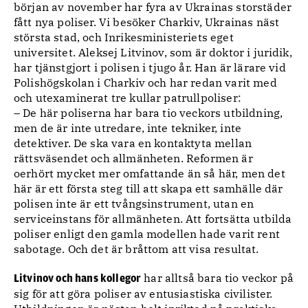
början av november har fyra av Ukrainas storstäder
fått nya poliser. Vi besöker Charkiv, Ukrainas näst
största stad, och Inrikesministeriets eget
universitet. Aleksej Litvinov, som är doktor i juridik,
har tjänstgjort i polisen i tjugo år. Han är lärare vid
Polishögskolan i Charkiv och har redan varit med
och utexaminerat tre kullar patrullpoliser:
– De här poliserna har bara tio veckors utbildning,
men de är inte utredare, inte tekniker, inte
detektiver. De ska vara en kontaktyta mellan
rättsväsendet och allmänheten. Reformen är
oerhört mycket mer omfattande än så här, men det
här är ett första steg till att skapa ett samhälle där
polisen inte är ett tvångsinstrument, utan en
serviceinstans för allmänheten. Att fortsätta utbilda
poliser enligt den gamla modellen hade varit rent
sabotage. Och det är bråttom att visa resultat.
har alltså bara tio veckor på
Litvinov och hans kollegor
sig för att göra poliser av entusiastiska civilister.