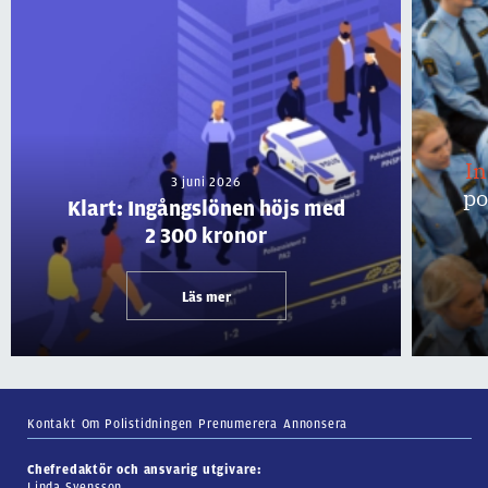
I
3 juni 2026
po
Klart: Ingångslönen höjs med
2 300 kronor
Läs mer
Kontakt
Om Polistidningen
Prenumerera
Annonsera
Chefredaktör och ansvarig utgivare:
Linda Svensson