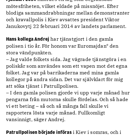
mötesfriheten, vilket eldade på missnöjet. Efter
blodiga sammandrabbningar mellan demonstranter
och kravallpolis i Kiev avsattes president Viktor
Janukovytj 22 februari 2014 av landets parlament.
har tjänstgjort i den gamla
Hans kollega Andrej
polisen i tio år. För honom var Euromajdan* den
stora vändpunkten.
– Jag valde folkets sida. Jag vägrade tjänstgöra i en
poliskår som användes som ett vapen mot det egna
folket. Jag var på barrikaderna med mina gamla
kollegor på andra sidan. Det var självklart för mig
att söka tjänst i Patrullpolisen.
– I den gamla polisen gjorde vi upp varje månad hur
pengarna från mutorna skulle fördelas. Och så hade
vi ett beting – så och så många fall skulle vi
rapportera lösta varje månad. Fullkomligt
vansinnigt, säger Andrej.
i Kiev i somras, och i
Patrullpolisen började införas