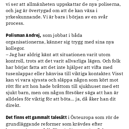
vi ser att allmänheten uppskattar de nya poliserna,
och jag är övertygad om att de kan växa i
yrkeskunnande. Vi är bara i början av en svår
process.
som jobbat i båda
Polisman Andrej,
organisationerna, känner sig trygg med sina nya
kollegor.
– Jag har aldrig känt att situationen varit utom
kontroll, trots att det varit allvarliga lägen. Och folk
har börjat fatta att det inte hjälper att vifta med
tusenlappar eller hänvisa till viktiga kontakter. Visst
kan vi vara sjyssta och släppa någon som kört mot
rött för att hon hade bråttom till sjukhuset med ett
sjukt barn, men om någon försöker säga att han är
alldeles för viktig för att böta… ja, då åker han dit
direkt.
i Östeuropa som rör de
Det finns ett gammalt talesätt
grundläggande reformer som krävdes efter