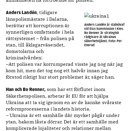
, tidigare
Anders Landén
länspolismästare i Dalarna,
Anders Landén är stabshcef
berättar att korruptionen är
vid EU:s kommission i Kiev.
synnerligen omfattande i hela
Bo Renner är strategisk
rådgivare åt Ukrainas
rättsystemet – från polisen på
säkerhetstjänst. Foto: Per
stan, till åklagarväsendet,
Enerud
domstolarna och
kriminalvården:
–Att polisen var korrumperad visste jag nog när jag
kom hit, men det tog nog ett halvår innan jag
förstod riktigt hur stort problemet är, säger han.
som har ett förflutet inom
Han och Bo Renner,
Säkerhetspolisen, arbetar åt EU för att hjälpa
Ukraina att ta sig igenom en av de kanske svåraste
reformprocesserna i landets historia.
– Ukraina är ett samhälle där mycket pågår under
ytan, bakom låsta dörrar. Det är ett samhälle med
komplicerade lojaliteter och relationer mellan