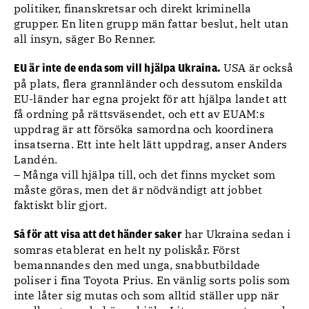
politiker, finanskretsar och direkt kriminella
grupper. En liten grupp män fattar beslut, helt utan
all insyn, säger Bo Renner.
USA är också
EU är inte de enda som vill hjälpa Ukraina.
på plats, flera grannländer och dessutom enskilda
EU-länder har egna projekt för att hjälpa landet att
få ordning på rättsväsendet, och ett av EUAM:s
uppdrag är att försöka samordna och koordinera
insatserna. Ett inte helt lätt uppdrag, anser Anders
Landén.
– Många vill hjälpa till, och det finns mycket som
måste göras, men det är nödvändigt att jobbet
faktiskt blir gjort.
har Ukraina sedan i
Så för att visa att det händer saker
somras etablerat en helt ny poliskår. Först
bemannandes den med unga, snabbutbildade
poliser i fina Toyota Prius. En vänlig sorts polis som
inte låter sig mutas och som alltid ställer upp när