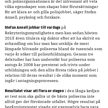
och polisorganisationen är det intressant att veta
vilka egenskaper som skapar bäst förutsättningar
för att klara av och gilla polisjobbet, säger Stefan
Annell, psykolog och forskare.
på
Stefan Annell jobbar till vardags
Rekryteringsmyndigheten men kan sedan hösten
2015 även titulera sig doktor efter att ha skrivit en
avhandling om hur man kan urskilja de mest
lämpade blivande poliserna bland de tusentals som
varje år söker till polisutbildningen. Genom tre
delstudier har han undersökt hur poliserna som
antogs år 2008 har presterat och trivts under
utbildningen och den allra första tiden på jobbet i
relation till deras resultat i de olika moment som
ingår i antagningsprocessen.
i den långa kedjan
Resultatet visar att flera av stegen
av test som ska gallra ut de bästa poliserna inte
alltid gav det förväntade utfallet. Högre resultat på
begåvningstestet visade sig exempelvis bara vara