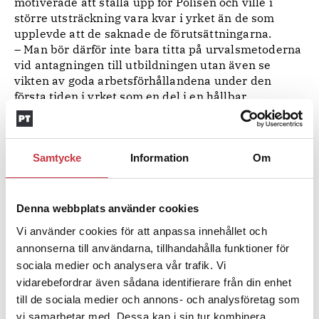
motiverade att ställa upp för Polisen och ville i
större utsträckning vara kvar i yrket än de som
upplevde att de saknade de förutsättningarna.
– Man bör därför inte bara titta på urvalsmetoderna
vid antagningen till utbildningen utan även se
vikten av goda arbetsförhållandena under den
första tiden i yrket som en del i en hållbar
rekrytering av poliser.
Anna-Karin Andersson
frilansjournalist
Samtycke
Information
Om
Ämnen i artikeln
Denna webbplats använder cookies
ANN-KARIN ANDERSSON
AVHANDLING
REKRYTERING
Vi använder cookies för att anpassa innehållet och
STEFAN ANNELL
annonserna till användarna, tillhandahålla funktioner för
sociala medier och analysera vår trafik. Vi
vidarebefordrar även sådana identifierare från din enhet
Text
Polistidningen
till de sociala medier och annons- och analysföretag som
4 februari 2016
vi samarbetar med. Dessa kan i sin tur kombinera