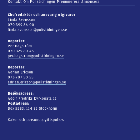
Kontakt
Om Polistidningen
Prenumerera
Annonsera
Chefredaktör och ansvarig utgivare:
Linda Svensson
070-399 86 00
linda.svensson@polistidningen.se
Reporter:
Per Hagström
070-329 80 45
per.hagstrom@polistidningen.se
Reporter:
Adrian Ericson
073-707 50 55
adrian.ericson@polistidningen.se
Besöksadress:
Adolf Fredriks kyrkogata 11
Postadress:
Box 5583, 114 85 Stockholm
Kakor och personuppgiftspolicy.