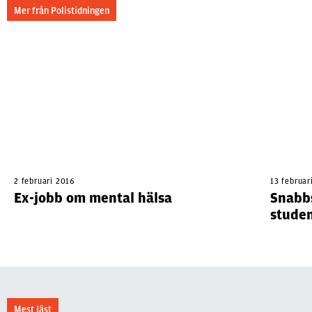
Mer från Polistidningen
2 februari 2016
13 februar
Ex-jobb om mental hälsa
Snabbs
stude
Mest läst