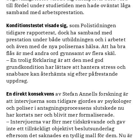
till fördel under studietiden men hade oväntat låga
samband med arbetsprestation.
som Polistidningen
Konditionstestet visade sig,
tidigare rapporterat, dock ha samband med
prestation under både utbildningen och i arbetet
och även med de nya polisernas hälsa. Att ha bra
flås är med andra ord gynnsamt av flera skäl.
– En trolig förklaring är att den med god
grundkondition har lättare att hantera stress och
snabbare kan återhämta sig efter påfrestande
uppdrag.
av Stefan Annells forskning är
En direkt konsekvens
att intervjuerna som tidigare gjordes av psykologer
och poliser i antagningsprocessens slutskede nu
har kortats ner och blivit mer formaliserade.
– Intervjuerna var förr mer tidskrävande och gav
inte ett tillräckligt objektivt beslutsunderlag
eftersom det saknades en tydlig mall för dem. Nu är