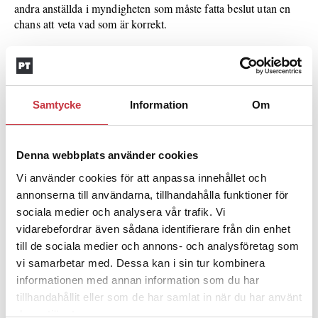
andra anställda i myndigheten som måste fatta beslut utan en
chans att veta vad som är korrekt.
Nils-Owe Waern
Samtycke
Information
Om
70 år
Ålder:
fru, två vuxna barn och barnbarn.
Familj:
Denna webbplats använder cookies
Haninge i södra Stockholm.
Bor:
Vi använder cookies för att anpassa innehållet och
annonserna till användarna, tillhandahålla funktioner för
Ledare inom handikappidrotten. ”Båda mina barn har
Fritid:
sociala medier och analysera vår trafik. Vi
olika handikapp och jag engagerade mig tidigt, nu hoppas jag
vidarebefordrar även sådana identifierare från din enhet
få möjlighet att satsa lite mer”.
till de sociala medier och annons- och analysföretag som
vi samarbetar med. Dessa kan i sin tur kombinera
Var med och byggde upp
Karriär i utdrag:
informationen med annan information som du har
Ekobrottsmyndigheten. Har bland annat jobbat på dåvarande
tillhandahållit eller som de har samlat in när du har använt
rikskrim, narkotikaspan, tunnelbanepolisen och som chef för
rättsenheten i Stockholm (hela tiden utlånad från
deras tjänster.