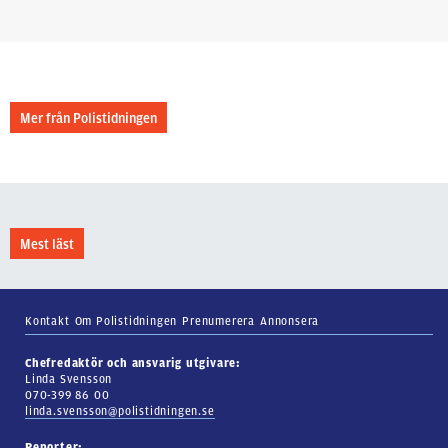
Mer från Polistidningen
Mest läst
Kontakt
Om Polistidningen
Prenumerera
Annonsera
Chefredaktör och ansvarig utgivare:
Linda Svensson
070-399 86 00
linda.svensson@polistidningen.se
Reporter: