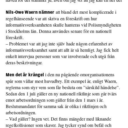
att bland det mest komplicerade i
Nils-Owe Waern nämner
regelhänseende var att skriva en föreskrift om hur
informatörsverksamheten skulle hanteras vid Polismyndigheten
i Stockholms län. Denna användes senare för en nationell
föreskrift.
– Problemet var att jag inte själv hade någon erfarenhet av
informatörsverksamhet samt att allt är så hemligt. Jag fick helt
enkelt intervjua personer som var involverade och utgå från
deras beskrivningar.
i den nu pågående omorganisationens
Men det är krångel
spår som vållar mest huvudbry. Ett exempel är, enligt Waern,
reglerna som styr vem som får besluta om ”särskild händelse”.
Sedan den 1 juli gäller en ny nationell riktlinje som går tvärs
emot arbetsordningen som gäller från den 1 mars i år.
Beslutsmandatet för samma sak är olika i riktlinjen och
arbetsordningen.
– Vad gäller? Ingen vet. Det finns mängder med liknande
regelkollisioner som skaver. Jag tycker synd om befäl och