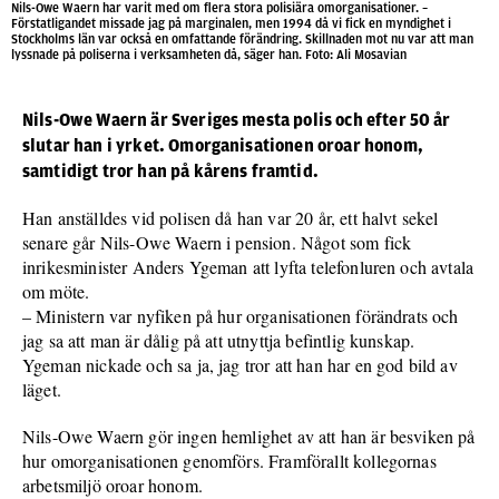
Nils-Owe Waern har varit med om flera stora polisiära omorganisationer. –
Förstatligandet missade jag på marginalen, men 1994 då vi fick en myndighet i
Stockholms län var också en omfattande förändring. Skillnaden mot nu var att man
lyssnade på poliserna i verksamheten då, säger han. Foto: Ali Mosavian
Nils-Owe Waern är Sveriges mesta polis och efter 50 år
slutar han i yrket. Omorganisationen oroar honom,
samtidigt tror han på kårens framtid.
Han anställdes vid polisen då han var 20 år, ett halvt sekel
senare går Nils-Owe Waern i pension. Något som fick
inrikesminister Anders Ygeman att lyfta telefonluren och avtala
om möte.
– Ministern var nyfiken på hur organisationen förändrats och
jag sa att man är dålig på att utnyttja befintlig kunskap.
Ygeman nickade och sa ja, jag tror att han har en god bild av
läget.
Nils-Owe Waern gör ingen hemlighet av att han är besviken på
hur omorganisationen genomförs. Framförallt kollegornas
arbetsmiljö oroar honom.