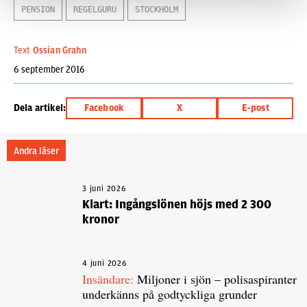
PENSION
REGELGURU
STOCKHOLM
Text
Ossian Grahn
6 september 2016
Dela artikel:
Facebook
X
E-post
Andra läser
3 juni 2026
Klart: Ingångslönen höjs med 2 300
kronor
4 juni 2026
Insändare:
Miljoner i sjön – polisaspiranter
underkänns på godtyckliga grunder