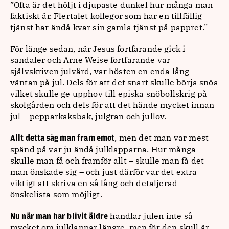
”Ofta är det höljt i djupaste dunkel hur många man
faktiskt är. Flertalet kollegor som har en tillfällig
tjänst har ändå kvar sin gamla tjänst på pappret.”
För länge sedan, när Jesus fortfarande gick i
sandaler och Arne Weise fortfarande var
självskriven julvärd, var hösten en enda lång
väntan på jul. Dels för att det snart skulle börja snöa
vilket skulle ge upphov till episka snöbollskrig på
skolgården och dels för att det hände mycket innan
jul – pepparkaksbak, julgran och jullov.
, men det man var mest
Allt detta såg man fram emot
spänd på var ju ändå julklapparna. Hur många
skulle man få och framför allt – skulle man få det
man önskade sig – och just därför var det extra
viktigt att skriva en så lång och detaljerad
önskelista som möjligt.
handlar julen inte så
Nu när man har blivit äldre
mycket om julklappar längre, men för den skull är