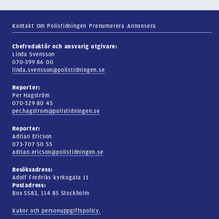
Kontakt
Om Polistidningen
Prenumerera
Annonsera
Chefredaktör och ansvarig utgivare:
Linda Svensson
070-399 86 00
linda.svensson@polistidningen.se
Reporter:
Per Hagström
070-329 80 45
per.hagstrom@polistidningen.se
Reporter:
Adrian Ericson
073-707 50 55
adrian.ericson@polistidningen.se
Besöksadress:
Adolf Fredriks kyrkogata 11
Postadress:
Box 5583, 114 85 Stockholm
Kakor och personuppgiftspolicy.