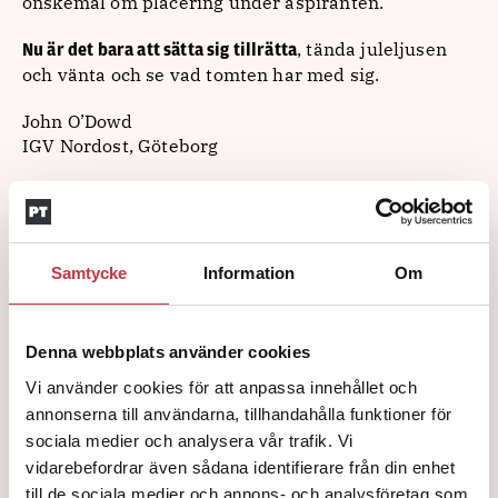
önskemål om placering under aspiranten.
, tända juleljusen
Nu är det bara att sätta sig tillrätta
och vänta och se vad tomten har med sig.
John O’Dowd
IGV Nordost, Göteborg
Detta är en insändare. Åsikterna är skribentens
egna.
Samtycke
Information
Om
Ämnen i artikeln
ÅSIKTER
ASPIRANTERNA
FAKTISK NUMERÄR
GÖTEBORG
Denna webbplats använder cookies
Vi använder cookies för att anpassa innehållet och
ÖNSKELISTA
UTREDNINGSJOUR
VÄST
annonserna till användarna, tillhandahålla funktioner för
sociala medier och analysera vår trafik. Vi
Text
Polistidningen
vidarebefordrar även sådana identifierare från din enhet
27 oktober 2016
till de sociala medier och annons- och analysföretag som