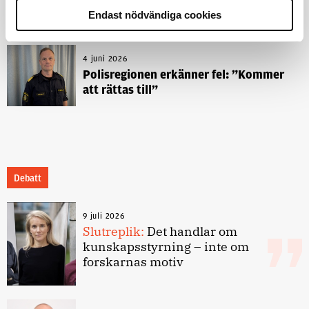
– nu ska han lära sig grunderna
Endast nödvändiga cookies
4 juni 2026
Polisregionen erkänner fel: ”Kommer
att rättas till”
Debatt
9 juli 2026
Slutreplik:
Det handlar om
kunskapsstyrning – inte om
forskarnas motiv