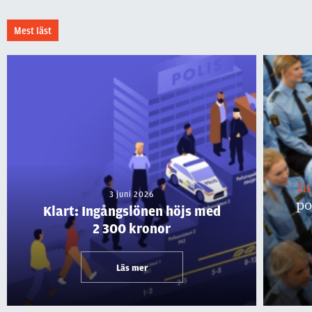
Mest läst
I
3 juni 2026
po
Klart: Ingångslönen höjs med
2 300 kronor
Läs mer