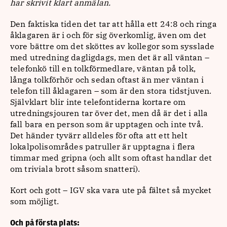
har skrivit klart anmälan.
Den faktiska tiden det tar att hålla ett 24:8 och ringa
åklagaren är i och för sig överkomlig, även om det
vore bättre om det sköttes av kollegor som sysslade
med utredning dagligdags, men det är all väntan –
telefonkö till en tolkförmedlare, väntan på tolk,
långa tolkförhör och sedan oftast än mer väntan i
telefon till åklagaren – som är den stora tidstjuven.
Självklart blir inte telefontiderna kortare om
utredningsjouren tar över det, men då är det i alla
fall bara en person som är upptagen och inte två.
Det händer tyvärr alldeles för ofta att ett helt
lokalpolisområdes patruller är upptagna i flera
timmar med gripna (och allt som oftast handlar det
om triviala brott såsom snatteri).
Kort och gott – IGV ska vara ute på fältet så mycket
som möjligt.
Och på första plats: