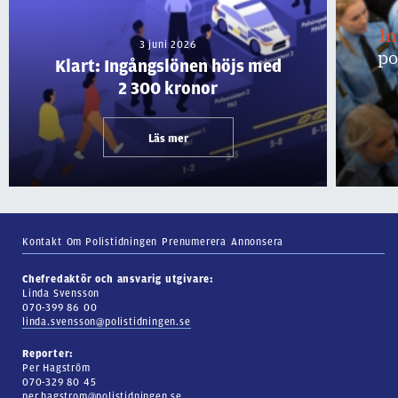
I
3 juni 2026
po
Klart: Ingångslönen höjs med
2 300 kronor
Läs mer
Kontakt
Om Polistidningen
Prenumerera
Annonsera
Chefredaktör och ansvarig utgivare:
Linda Svensson
070-399 86 00
linda.svensson@polistidningen.se
Reporter:
Per Hagström
070-329 80 45
per.hagstrom@polistidningen.se