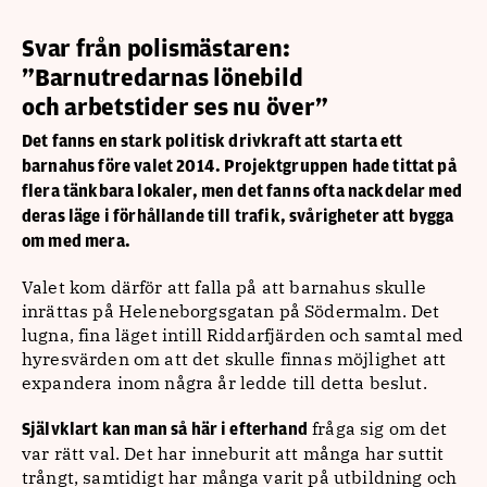
Svar från polismästaren:
”Barnutredarnas lönebild
och arbetstider ses nu över”
Det fanns en stark politisk drivkraft att starta ett
barnahus före valet 2014. Projektgruppen hade tittat på
flera tänkbara lokaler, men det fanns ofta nackdelar med
deras läge i förhållande till trafik, svårigheter att bygga
om med mera.
Valet kom därför att falla på att barnahus skulle
inrättas på Heleneborgsgatan på Södermalm. Det
lugna, fina läget intill Riddarfjärden och samtal med
hyresvärden om att det skulle finnas möjlighet att
expandera inom några år ledde till detta beslut.
fråga sig om det
Självklart kan man så här i efterhand
var rätt val. Det har inneburit att många har suttit
trångt, samtidigt har många varit på utbildning och