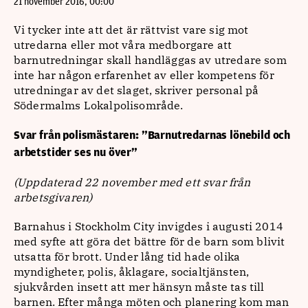
21 november 2016, 00:00
Vi tycker inte att det är rättvist vare sig mot
utredarna eller mot våra medborgare att
barnutredningar skall handläggas av utredare som
inte har någon erfarenhet av eller kompetens för
utredningar av det slaget, skriver personal på
Södermalms Lokalpolisområde.
Svar från polismästaren:
”Barnutredarnas lönebild och
arbetstider ses nu över”
(Uppdaterad 22 november
med ett svar från
arbetsgivaren)
Barnahus i Stockholm City invigdes i augusti 2014
med syfte att göra det bättre för de barn som blivit
utsatta för brott. Under lång tid hade olika
myndigheter, polis, åklagare, socialtjänsten,
sjukvården insett att mer hänsyn måste tas till
barnen. Efter många möten och planering kom man