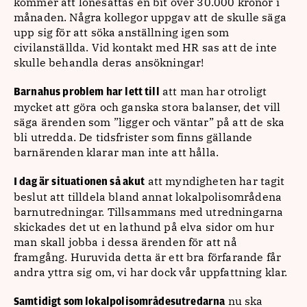
kommer att lönesättas en bit över 30.000 kronor i
månaden. Några kollegor uppgav att de skulle säga
upp sig för att söka anställning igen som
civilanställda. Vid kontakt med HR sas att de inte
skulle behandla deras ansökningar!
att man har otroligt
Barnahus problem har lett till
mycket att göra och ganska stora balanser, det vill
säga ärenden som ”ligger och väntar” på att de ska
bli utredda. De tidsfrister som finns gällande
barnärenden klarar man inte att hålla.
att myndigheten har tagit
I dag är situationen så akut
beslut att tilldela bland annat lokalpolisområdena
barnutredningar. Tillsammans med utredningarna
skickades det ut en lathund på elva sidor om hur
man skall jobba i dessa ärenden för att nå
framgång. Huruvida detta är ett bra förfarande får
andra yttra sig om, vi har dock vår uppfattning klar.
nu ska
Samtidigt som lokalpolisområdesutredarna