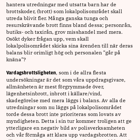
hantera utredningar med utsatta barn har de
brottskoder, (brott) som lokalpolisområdet skall
utreda blivit fler. Många ganska tunga och
resurskrävande brott finns bland dessa; personrån,
butiks- och taxirån, grov misshandel med mera.
Osökt dyker frågan upp, vem skall
lokalpolisområdet skicka sina ärenden till när deras
balans blir orimligt hög och personalen ”går på
knäna”?
, som i de allra flesta
Vardagsbrottsligheten
undersökningar är det som våra uppdragsgivare,
allmänheten är mest förgrymmade över,
lägenhetsinbrott, inbrott i källare/vind,
skadegörelse med mera läggs i balans. Av alla de
utredningar som nu läggs på lokalpolisområdet
torde dessa brott inte prioriteras som lovats av
myndigheten. Detta i sin tur kommer troligen att ge
ytterligare en negativ bild av polisverksamheten
och vår förmåga att klara upp vardagsbrotten. Att