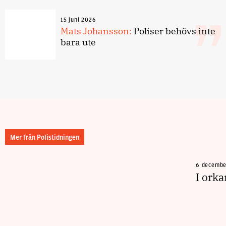
15 juni 2026
Mats Johansson:
Poliser behövs inte
bara ute
Mer från Polistidningen
6 decembe
I ork