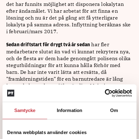
det har funnits möjlighet att disponera lokalytan
efter ändamålet. Vi har arbetat för att finna en
lösning och nu är det på gång att få ytterligare
lokalyta på samma adress. Inflyttning beräknas ske
i februari/mars 2017.
har fler
Sedan driftstart för drygt två år sedan
medarbetare slutat än vad vi kunnat rekrytera nya,
och de flesta av dem hade genomgått polisens olika
stegutbildningar för att kunna hålla förhör med
barn. De har inte varit lätta att ersätta, då
”framkörningstiden” för en barnutredare är lång
innan de kan arbeta självständigt. Majoriteten som
slutat har gjort det på grund av att de erbjudits
högre lön.
Samtycke
Information
Om
samt
Just frågan om barnutredare och deras lönebild
arbetstider ses nu över. Utan att kunna säga hur
det kommer att bli är det något arbetsgivaren
Denna webbplats använder cookies
prioriterar. Att utreda brott mot barn kan över tid