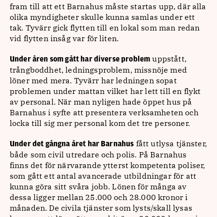
fram till att ett Barnahus måste startas upp, där alla
olika myndigheter skulle kunna samlas under ett
tak. Tyvärr gick flytten till en lokal som man redan
vid flytten insåg var för liten.
uppstått,
Under åren som gått har diverse problem
trångboddhet, ledningsproblem, missnöje med
löner med mera. Tyvärr har ledningen sopat
problemen under mattan vilket har lett till en flykt
av personal. När man nyligen hade öppet hus på
Barnahus i syfte att presentera verksamheten och
locka till sig mer personal kom det tre personer.
fått utlysa tjänster,
Under det gångna året har Barnahus
både som civil utredare och polis. På Barnahus
finns det för närvarande ytterst kompetenta poliser,
som gått ett antal avancerade utbildningar för att
kunna göra sitt svåra jobb. Lönen för många av
dessa ligger mellan 25.000 och 28.000 kronor i
månaden. De civila tjänster som lysts/skall lysas