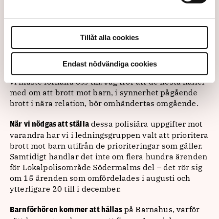
rikspolischef sagt sig vilja ha en uppgradering av
polislönerna, så är nog frågan mer av politisk
karaktär.
Tillåt alla cookies
är mycket
Mängdbrotten och det lokala polisarbetet
viktigt. Det går i princip hela polisreformen ut på.
Endast nödvändiga cookies
Brott mot barn har dock lagstadgade tidsfrister som
vi måste förhålla oss till. Jag tror att de flesta håller
med om att brott mot barn, i synnerhet pågående
brott i nära relation, bör omhändertas omgående.
dessa polisiära uppgifter mot
När vi nödgas att ställa
varandra har vi i ledningsgruppen valt att prioritera
brott mot barn utifrån de prioriteringar som gäller.
Samtidigt handlar det inte om flera hundra ärenden
för Lokalpolisområde Södermalms del – det rör sig
om 15 ärenden som omfördelades i augusti och
ytterligare 20 till i december.
på Barnahus, varför
Barnförhören kommer att hållas