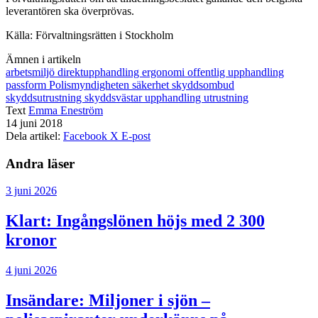
leverantören ska överprövas.
Källa: Förvaltningsrätten i Stockholm
Ämnen i artikeln
arbetsmiljö
direktupphandling
ergonomi
offentlig upphandling
passform
Polismyndigheten
säkerhet
skyddsombud
skyddsutrustning
skyddsvästar
upphandling
utrustning
Text
Emma Eneström
14 juni 2018
Dela artikel:
Facebook
X
E-post
Andra läser
3 juni 2026
Klart: Ingångslönen höjs med 2 300
kronor
4 juni 2026
Insändare:
Miljoner i sjön –