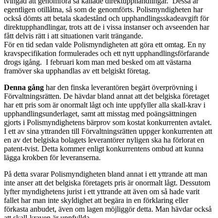
tvingad att genomföra så kallade direktupphandlingar. Dessa är
egentligen otillåtna, så som de genomförts. Polismyndigheten har
också dömts att betala skadestånd och upphandlingsskadeavgift för
direktupphandlingar, trots att de i vissa instanser och avseenden har
fått delvis rätt i att situationen varit trängande.
För en tid sedan valde Polismyndigheten att göra ett omtag. En ny
kravspecifikation formulerades och ett nytt upphandlingsförfarande
drogs igång. I februari kom man med besked om att västarna
framöver ska upphandlas av ett belgiskt företag.
Denna gång
har den finska leverantören begärt överprövning i
Förvaltningsrätten. De hävdar bland annat att det belgiska företaget
har ett pris som är onormalt lågt och inte uppfyller alla skall-krav i
upphandlingsunderlaget, samt att misstag med poängsättningen
gjorts i Polismyndighetens bärprov som kostat konkurrenten avtalet.
I ett av sina yttranden till Förvaltningsrätten uppger konkurrenten att
en av det belgiska bolagets leverantörer nyligen ska ha förlorat en
patent-tvist. Detta kommer enligt konkurrentens ombud att kunna
lägga krokben för leveranserna.
På detta svarar Polismyndigheten bland annat i ett yttrande att man
inte anser att det belgiska företagets pris är onormalt lågt. Dessutom
lyfter myndighetens jurist i ett yttrande att även om så hade varit
fallet har man inte skyldighet att begära in en förklaring eller
förkasta anbudet, även om lagen möjliggör detta. Man hävdar också
att skall-kraven är uppfyllda.