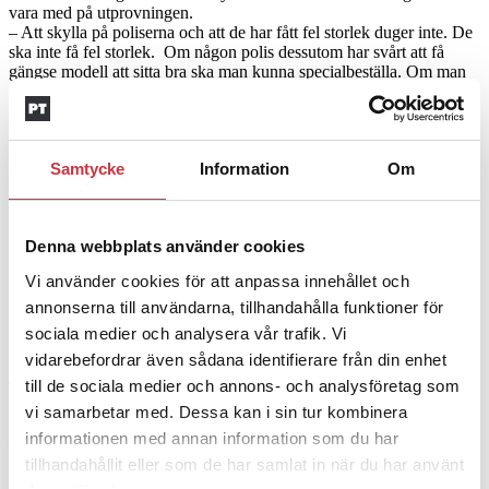
vara med på utprovningen.
– Att skylla på poliserna och att de har fått fel storlek duger inte. De
ska inte få fel storlek. Om någon polis dessutom har svårt att få
gängse modell att sitta bra ska man kunna specialbeställa. Om man
ändrar kroppsform, går upp eller ner i vikt, måste man också kunna
byta väst.
Nyligen framkom
att många poliser som fått västar ur den senaste
leveransen har fått en för stor väst. Den de provade var av ett annat
Samtycke
Information
Om
märke och ett annat måttsystem än den de sedan fick. På Intrapolis
ska det nu finnas mätverktyg och Polismyndigheten har kallat till
möte med beklädnadsansvariga från alla regioner. Det säger Eva
Denna webbplats använder cookies
Fredriksson, som sitter som kravställare i upphandlingen av västar.
Vi använder cookies för att anpassa innehållet och
Polistidningen
rapporterade
i mars om att bland annat aspiranter
reagerat på dålig passform på de västar de fått. En av dem vi talade
annonserna till användarna, tillhandahålla funktioner för
med har nu kommit ut till sin arbetsplats. Hon har ännu inte behövt
sociala medier och analysera vår trafik. Vi
använda västen så många gånger men hon bävar för kommande
vidarebefordrar även sådana identifierare från din enhet
pass.
– Jag har försökt med hjälp av stationen, förrådet och Polisförbundet
till de sociala medier och annons- och analysföretag som
att få en ny, men det verkar svårt. Speciellt eftersom vi är flera som
vi samarbetar med. Dessa kan i sin tur kombinera
behöver andra västar.
informationen med annan information som du har
– Kollegorna här skrattar åt oss, lite med glimten i ögat såklart. De
tycker det ser förjäkligt ut och att det är helt galet att vi inte kan röra
tillhandahållit eller som de har samlat in när du har använt
oss ordentligt.