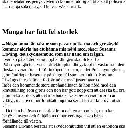
skattebetalarnas pengar. Men vi kommer aldrig att tillåta att poliserna
har dåliga saker, säger Therése Westermark.
Många har fått fel storlek
– Något annat än västar som passar poliserna och ger skydd
kommer aldrig jag att känna mig nöjd med, säger Susanne
Liwång, det skyddsombud som har hand om frågan.
I väntan på att den stora upphandlingen ska bli klar har
Polismyndigheten, via en direktupphandling, köpt in västar från den
finska leverantören. Inför inköpet har man, enligt Polismyndigheten,
gjort ändringar baserade på klagomål som kommit in. Susanne
Liwångs intryck är att folk är nöjda med justeringarna.
Inför den kommande stora upphandlingen är hon nöjd med den
kravställning som gjorts och hon har gott hopp om att det ska bli bra.
Hon betonar dock att det inte bara är valet av leverantör som är
viktigt, utan även hur förutsättningarna ser ut för att få prova ut sin
väst.
– Det kan behövas en storlek fram och en annan bak, man kan
behöva justera och få hjälp med hur verktygen ska bäras i
förhållande till västen.
Susanne Liwång berättar att skyddsombuden vill att en ergonom ska