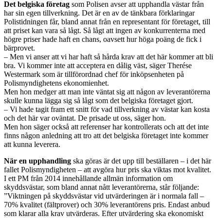
Det belgiska företag
som Polisen avser att upphandla västar från
har sin egen tillverkning. Det är en av de tänkbara förklaringar
Polistidningen får, bland annat från en representant för företaget, till
att priset kan vara så lågt. Så lågt att ingen av konkurrenterna med
högre priser hade haft en chans, oavsett hur höga poäng de fick i
bärprovet.
– Men vi anser att vi har haft så hårda krav att det här kommer att bli
bra. Vi kommer inte att acceptera en dålig väst, säger Therése
Westermark som är tillförordnad chef för inköpsenheten på
Polismyndighetens ekonomienhet.
Men hon medger att man inte väntat sig att någon av leverantörerna
skulle kunna lägga sig så lågt som det belgiska företaget gjort.
– Vi hade tagit fram ett snitt för vad tillverkning av västar kan kosta
och det här var oväntat. De prisade ut oss, säger hon.
Men hon säger också att referenser har kontrollerats och att det inte
finns någon anledning att tro att det belgiska företaget inte kommer
att kunna leverera.
När en upphandling
ska göras är det upp till beställaren – i det här
fallet Polismyndigheten – att avgöra hur pris ska viktas mot kvalitet.
I ett PM från 2014 innehållande allmän information om
skyddsvästar, som bland annat nått leverantörerna, står följande:
”Viktningen på skyddsvästar vid utvärderingen är i normala fall –
70% kvalitet (fältprover) och 30% leverantörens pris. Endast anbud
som klarar alla krav utvärderas. Efter utvärdering ska ekonomiskt