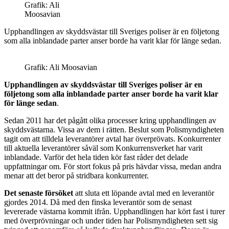
Grafik: Ali
Moosavian
Upphandlingen av skyddsvästar till Sveriges poliser är en följetong
som alla inblandade parter anser borde ha varit klar för länge sedan.
Grafik: Ali Moosavian
Upphandlingen av skyddsvästar till Sveriges poliser är en
följetong som alla inblandade parter anser borde ha varit klar
för länge sedan
.
Sedan 2011 har det pågått olika processer kring upphandlingen av
skyddsvästarna. Vissa av dem i rätten. Beslut som Polismyndigheten
tagit om att tilldela leverantörer avtal har överprövats. Konkurrenter
till aktuella leverantörer såväl som Konkurrensverket har varit
inblandade. Varför det hela tiden kör fast råder det delade
uppfattningar om. För stort fokus på pris hävdar vissa, medan andra
menar att det beror på stridbara konkurrenter.
Det senaste försöket
att sluta ett löpande avtal med en leverantör
gjordes 2014. Då med den finska leverantör som de senast
levererade västarna kommit ifrån. Upphandlingen har kört fast i turer
med överprövningar och under tiden har Polismyndigheten sett sig