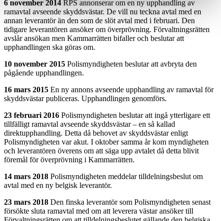
6 november 2014
RPS annonserar om en ny upphandling av
ramavtal avseende skyddsvästar. De vill nu teckna avtal med en
annan leverantör än den som de slöt avtal med i februari. Den
tidigare leverantören ansöker om överprövning. Förvaltningsrätten
avslår ansökan men Kammarrätten bifaller och beslutar att
upphandlingen ska göras om.
10 november 2015
Polismyndigheten beslutar att avbryta den
pågående upphandlingen.
16 mars 2015
En ny annons avseende upphandling av ramavtal för
skyddsvästar publiceras. Upphandlingen genomförs.
23 februari 2016
Polismyndigheten beslutar att ingå ytterligare ett
tillfälligt ramavtal avseende skyddsvästar – en så kallad
direktupphandling. Detta då behovet av skyddsvästar enligt
Polismyndigheten var akut. I oktober samma år kom myndigheten
och leverantören överens om att säga upp avtalet då detta blivit
föremål för överprövning i Kammarrätten.
14 mars 2018
Polismyndigheten meddelar tilldelningsbeslut om
avtal med en ny belgisk leverantör.
23 mars 2018
Den finska leverantör som Polismyndigheten senast
försökte sluta ramavtal med om att leverera västar ansöker till
Förvaltningsrätten om att tilldelningsbeslutet gällande den belgiska