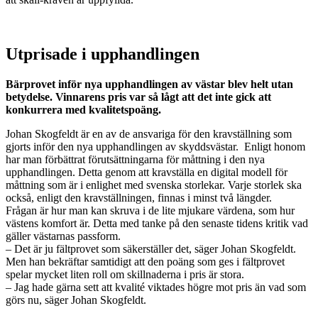
Utprisade i upphandlingen
Bärprovet inför nya upphandlingen av västar blev helt utan
betydelse. Vinnarens pris var så lågt att det inte gick att
konkurrera med kvalitetspoäng.
Johan Skogfeldt är en av de ansvariga för den kravställning som
gjorts inför den nya upphandlingen av skyddsvästar. Enligt honom
har man förbättrat förutsättningarna för måttning i den nya
upphandlingen. Detta genom att kravställa en digital modell för
måttning som är i enlighet med svenska storlekar. Varje storlek ska
också, enligt den kravställningen, finnas i minst två längder.
Frågan är hur man kan skruva i de lite mjukare värdena, som hur
västens komfort är. Detta med tanke på den senaste tidens kritik vad
gäller västarnas passform.
– Det är ju fältprovet som säkerställer det, säger Johan Skogfeldt.
Men han bekräftar samtidigt att den poäng som ges i fältprovet
spelar mycket liten roll om skillnaderna i pris är stora.
– Jag hade gärna sett att kvalité viktades högre mot pris än vad som
görs nu, säger Johan Skogfeldt.