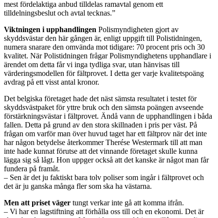
mest fördelaktiga anbud tilldelas ramavtal genom ett
tilldelningsbeslut och avtal tecknas.”
Viktningen i upphandlingen
Polismyndigheten gjort av
skyddsvästar den här gången är, enligt uppgift till Polistidningen,
numera snarare den omvända mot tidigare: 70 procent pris och 30
kvalitet. När Polistidningen frågar Polismyndighetens upphandlare i
ärendet om detta får vi inga tydliga svar, utan hänvisas till
värderingsmodellen för fältprovet. I detta ger varje kvalitetspoäng
avdrag på ett visst antal kronor.
Det belgiska företaget hade det näst sämsta resultatet i testet för
skyddsvästpaket för yttre bruk och den sämsta poängen avseende
förstärkningsvästar i fältprovet. Ändå vann de upphandlingen i båda
fallen. Detta på grund av den stora skillnaden i pris per väst. På
frågan om varför man över huvud taget har ett fältprov när det inte
har någon betydelse återkommer Therése Westermark till att man
inte hade kunnat förutse att det vinnande företaget skulle kunna
lägga sig så lågt. Hon uppger också att det kanske är något man får
fundera på framåt.
– Sen är det ju faktiskt bara tolv poliser som ingår i fältprovet och
det är ju ganska många fler som ska ha västarna.
Men att priset väger
tungt verkar inte gå att komma ifrån.
– Vi har en lagstiftning att förhålla oss till och en ekonomi. Det är