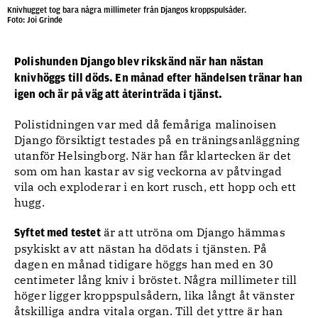
Knivhugget tog bara några millimeter från Djangos kroppspulsåder.
Foto: Joi Grinde
Polishunden Django blev rikskänd när han nästan
knivhöggs till döds. En månad efter händelsen tränar han
igen och är på väg att återinträda i tjänst.
Polistidningen var med då femåriga malinoisen
Django försiktigt testades på en träningsanläggning
utanför Helsingborg. När han får klartecken är det
som om han kastar av sig veckorna av påtvingad
vila och exploderar i en kort rusch, ett hopp och ett
hugg.
är att utröna om Django hämmas
Syftet med testet
psykiskt av att nästan ha dödats i tjänsten. På
dagen en månad tidigare höggs han med en 30
centimeter lång kniv i bröstet. Några millimeter till
höger ligger kroppspulsådern, lika långt åt vänster
åtskilliga andra vitala organ. Till det yttre är han