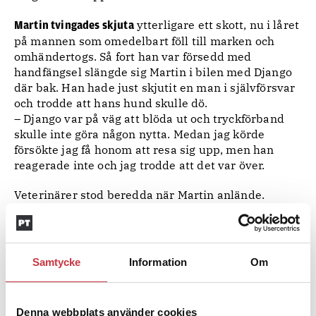
ytterligare ett skott, nu i låret
Martin tvingades skjuta
på mannen som omedelbart föll till marken och
omhändertogs. Så fort han var försedd med
handfängsel slängde sig Martin i bilen med Django
där bak. Han hade just skjutit en man i självförsvar
och trodde att hans hund skulle dö.
– Django var på väg att blöda ut och tryckförband
skulle inte göra någon nytta. Medan jag körde
försökte jag få honom att resa sig upp, men han
reagerade inte och jag trodde att det var över.
Veterinärer stod beredda när Martin anlände.
– Det var en lättnad att öppna bakluckan och se att
Django var vid liv.
Hunden bars över till en bår och rullades iväg, efter
Samtycke
Information
Om
en akut operation svävade han först mellan liv och
död. Martin visar ärren som nu täcks av päls. Det
verkar som Django har återhämtat sig lika fort på
Denna webbplats använder cookies