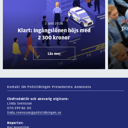
I
3 juni 2026
po
Klart: Ingångslönen höjs med
2 300 kronor
Läs mer
Kontakt
Om Polistidningen
Prenumerera
Annonsera
Chefredaktör och ansvarig utgivare:
Linda Svensson
070-399 86 00
linda.svensson@polistidningen.se
Reporter:
Per Hagström