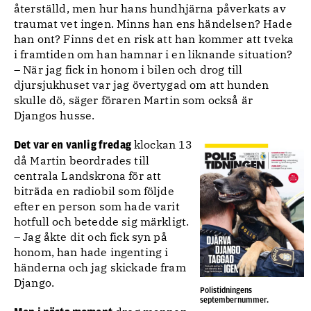
återställd, men hur hans hundhjärna påverkats av
traumat vet ingen. Minns han ens händelsen? Hade
han ont? Finns det en risk att han kommer att tveka
i framtiden om han hamnar i en liknande situation?
– När jag fick in honom i bilen och drog till
djursjukhuset var jag övertygad om att hunden
skulle dö, säger föraren Martin som också är
Djangos husse.
klockan 13
Det var en vanlig fredag
då Martin beordrades till
centrala Landskrona för att
biträda en radiobil som följde
efter en person som hade varit
hotfull och betedde sig märkligt.
– Jag åkte dit och fick syn på
honom, han hade ingenting i
händerna och jag skickade fram
Django.
Polistidningens
septembernummer.