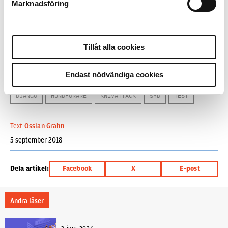
Marknadsföring
Mannen som knivhögg Django misstänks för grovt
hot mot tjänsteman och grov skadegörelse. Ett av
förslagen i ”Blåljusutredningen” som presenterar
sitt slutbetänkande i slutet av september går ut på
Tillåt alla cookies
att angrepp på polishundar ska straffas hårdare.
Endast nödvändiga cookies
Ämnen i artikeln
DJANGO
HUNDFÖRARE
KNIVATTACK
SYD
TEST
Text
Ossian Grahn
5 september 2018
Dela artikel:
Facebook
X
E-post
Andra läser