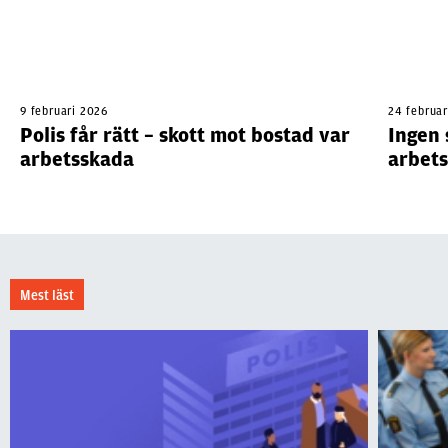
9 februari 2026
24 februa
Polis får rätt – skott mot bostad var
Ingen 
arbetsskada
arbet
Mest läst