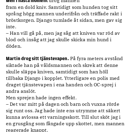
drog mannen
Men i nästa moment
fram en dold kniv. Samtidigt som hunden tog sitt
språng högg mannen underifrån och träffade rakt i
bröstkorgen. Django tumlade åt sidan, men gav sig
inte.
– Han vill gå på, men jag såg att kniven var röd av
blod och insåg att jag skulle skicka min hund i
döden.
På fyra meters avstånd
Martin drog sitt tjänstevapen.
siktade han på våldsmannen och skrek att denne
skulle släppa kniven, samtidigt som han höll
tillbaka Django i kopplet. Ytterligare en polis med
draget tjänstevapen i ena handen och OC-sprej i
andra anslöt.
Men sprejen hade ingen effekt.
– Det var mitt på dagen och barn och vuxna rörde
sig runt oss. Jag hade inte ens utrymme att säkert
kunna avlossa ett varningsskott. Till slut sköt jag i
en grusgång som fångade upp skottet, men mannen
reagerade knappt.