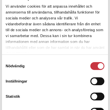
insidan och instruktören Erik berättar att de
inledande testen gick bra.
Vi använder cookies för att anpassa innehållet och
annonserna till användarna, tillhandahålla funktioner för
kommer nivån att höjas
Vid nästa träningstillfälle
sociala medier och analysera vår trafik. Vi
ytterligare ett snäpp. Senare ska knivattrapper
vidarebefordrar även sådana identifierare från din enhet
introduceras och förmodligen kommer Django få
till de sociala medier och annons- och analysföretag som
visa att han kan prestera i en miljö lik den där han
vi samarbetar med. Dessa kan i sin tur kombinera
nästan dog.
informationen med annan information som du har
Det märks att Martin är lättad. Django är en del av
tillhandahållit eller som de har samlat in när du har använt
polislivet, men också en familjemedlem och där
deras tjänster.
hemma finns det två små barn som gråtit av oro.
– Hundarna gör allt för oss, de är så enormt trofasta
Samtyckesval
och modiga att det är svårt att ta in. Barnen har
Nödvändig
vetat att han fångar tjuvar men inte hur farligt
jobbet är, säger Martin.
Inställningar
Foto: Joi Grinde
Statistik
Hårdare straff?