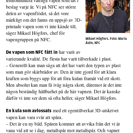
femtonhundra vanliga vapen som tas i
beslag varje år. Vi på NFC ser större
delen av vapenflödet, så det vore
märkligt om det fanns en uppsjö av 3D-
printade vapen som vi inte kände till,
säger Mikael Högfors, chef för
vapengruppen på NFC.
Mikael Högfors. Foto: Maria
Åsén, NFC
har varit av
De vapen som NFC fått in
varierande kvalité. De flesta har varit tillverkade i plast.
– Generellt kan man säga att det har varit den typen av plast
som man gör skärbrädor av. Den är inte gjord för att klara
kraften som byggs upp för att föra kulan framåt vid ett skott.
Men absolut kan man få iväg några skott, däremot är det inte
någon beständig hållbarhet på de här vapnen. Det är kanske
därför vi inte ser dem så ofta heller, säger Mikael Högfors.
med ett egentillverkat 3D-utskrivet
En kula som avlossats
vapen kan vara svår att spåra.
– Det är en ny bild. Spåren kommer att avvika från det vi är
vana vid att se i dag, metallspår mot metallspår. Och vapnet