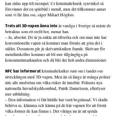
kan eldas upp till exempel. Ur kriminalteknisk synvinkel så
försvinner det en spårbild i metall, men det tillkommer annat
som vi får lära oss, säger Mikael Högfors.
är vanliga i Sverige så måste de
Trots att 3D-vapen ännu inte
betraktas som ett reellt hot, menar han.
– Ja, absolut. De är ju enkla att tillverka och om man inte har
konventionella vapen så kommer man förstås att göra det i
stället. Dessutom går ju skrivartekniken framåt. Skrivare för
metallutskrifter kommer att bli mer tillgängliga på
konsumentmarknaden och då blir det helt andra dimensioner.
kriminaltekniker runt om i landet om
NFC har informerat
utvecklingen med 3D-vapen. Men än så länge är många poliser
inte alls medvetna om vilka risker de innebär. Polisens nya
nationella huvudskyddsombud, Patrik Danielsson, efterlyser
mer utbildning.
– Den information vi fått hittills har varit begränsad. Vi skulle
behöva se, klämma och känna på de här vapnen för att förstå
vilka former de kan finnas i. Det viktiga nu är att sprida