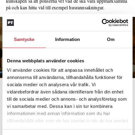
kunskapen så att poliserna vet vad de ska vara uppmärksamma
på och kan hitta vid till exempel husrannsakningar.
Samtycke
Information
Om
Denna webbplats använder cookies
Vi använder cookies för att anpassa innehållet och
annonserna till användarna, tillhandahålla funktioner för
Polisens nya nationella huvudskyddsombud, Patrik Danielsson, efterlyser mer
sociala medier och analysera vår trafik. Vi
utbildning om 3D-vapen. Foto: Emma Eneström
vidarebefordrar även sådana identifierare från din enhet
till de sociala medier och annons- och analysföretag som
vi samarbetar med. Dessa kan i sin tur kombinera
informationen med annan information som du har
2013 publicerade USA-företaget Defense Distributed
tillhandahållit eller som de har samlat in när du har använt
ritningar på en pistol, ”The Liberator”, som kunde laddas
deras tjänster.
ner gratis. Med en 3D-skrivare gick det att skriva ut en