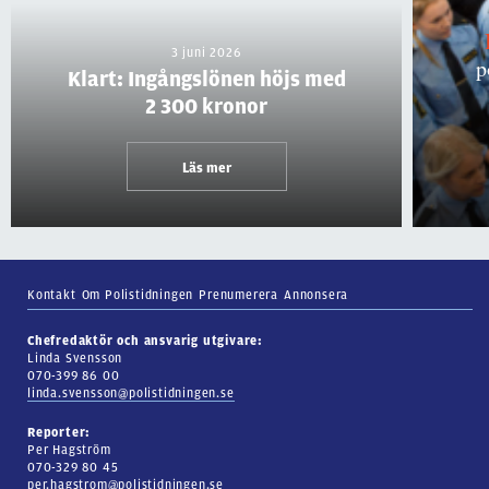
3 juni 2026
p
Klart: Ingångslönen höjs med
2 300 kronor
Läs mer
Kontakt
Om Polistidningen
Prenumerera
Annonsera
Chefredaktör och ansvarig utgivare:
Linda Svensson
070-399 86 00
linda.svensson@polistidningen.se
Reporter:
Per Hagström
070-329 80 45
per.hagstrom@polistidningen.se