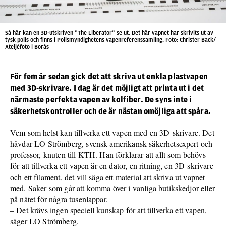
Så här kan en 3D-utskriven ”The Liberator” se ut. Det här vapnet har skrivits ut av
tysk polis och finns i Polismyndighetens vapenreferenssamling. Foto: Christer Back/
Ateljéfoto i Borås
För fem år sedan gick det att skriva ut enkla plastvapen
med 3D-skrivare. I dag är det möjligt att printa ut i det
närmaste perfekta vapen av kolfiber. De syns inte i
säkerhetskontroller och de är nästan omöjliga att spåra.
Vem som helst kan tillverka ett vapen med en 3D-skrivare. Det
hävdar LO Strömberg, svensk-amerikansk säkerhetsexpert och
professor, knuten till KTH. Han förklarar att allt som behövs
för att tillverka ett vapen är en dator, en ritning, en 3D-skrivare
och ett filament, det vill säga ett material att skriva ut vapnet
med. Saker som går att komma över i vanliga butikskedjor eller
på nätet för några tusenlappar.
– Det krävs ingen speciell kunskap för att tillverka ett vapen,
säger LO Strömberg.