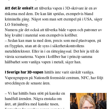
att tillverka vapen i 3D-skrivare är en av
Att det är enkelt
riskerna med dem. De kan lätt spridas, exempelvis bland
kriminella gäng. Något som man sett exempel på i USA, säger
LO Strömberg.
Numera går det också att tillverka både vapen och patroner av
hög kvalité i material som exempelvis kolfiber.
– Sedan kan man ta med dem, precis som med plastvapen, på
en flygplats, utan att de syns i säkerhetskontrollens
metalldetektorer. Eller in i en rättegångssal. Det hör ju till de
värsta scenarierna. Vapen i kolfiber har i princip samma
hållbarhet som vanliga vapen i metall, säger han.
hittills inte varit särskilt vanliga.
I Sverige har 3D-vapen
Vapengruppen på Nationellt forensiskt centrum, NFC, har följt
utvecklingen de senaste åren.
– Vi har hittills bara stött på kanske en
handfull ärenden. Några enstaka om
året, att jämföra med kanske tusen,