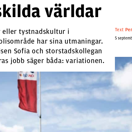
skilda världar
Text
Pe
eller tystnadskultur i
5 septemb
polisområde har sina utmaningar.
sen Sofia och storstadskollegan
as jobb säger båda: variationen.