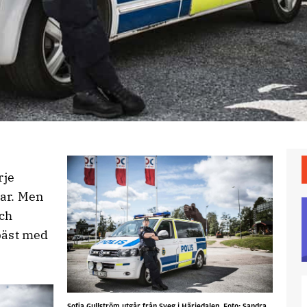
rje
ar. Men
och
bäst med
Sofia Gullström utgår från Sveg i Härjedalen. Foto: Sandra