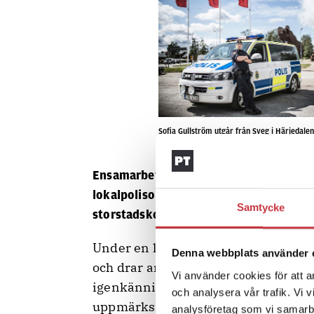
Sofia Gullström utgår från Sveg i Härjedalen
Pettersson.
Ensamarbete på ensliga vägar eller tyst
lokalpolisområde har sina utmaningar. 
Samtycke
storstadskollegan Hans vad som är bäst
Under en lunch på en facklig utbildni
Denna webbplats använder 
och drar anekdoter ur sina yrkesliv. D
Vi använder cookies för att a
igenkänningen är stor, men det är 
och analysera vår trafik. Vi 
uppmärksamhet.
analysföretag som vi samarb