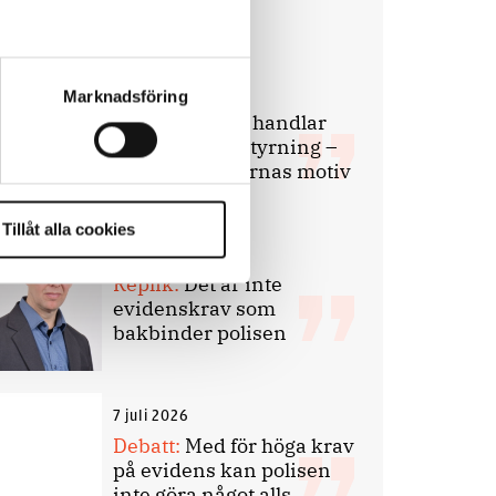
Debatt
9 juli 2026
Marknadsföring
Slutreplik:
Det handlar
om kunskapsstyrning –
inte om forskarnas motiv
Tillåt alla cookies
8 juli 2026
Replik:
Det är inte
evidenskrav som
bakbinder polisen
7 juli 2026
Debatt:
Med för höga krav
på evidens kan polisen
inte göra något alls