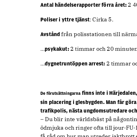
2 4
Antal händelserapporter förra året:
: Cirka 5.
Poliser i yttre tjänst
från polisstationen till när
Avstånd
…
2 timmar och 20 minuter
psykakut:
…
2 timmar oc
dygnetruntöppen arrest:
finns inte i Härjedale
De förutsättningarna
sin placering i glesbygden. Man får göra
trafikpolis, nästa ungdomsutredare och 
– Du blir inte världsbäst på någont
ödmjuka och ringer ofta till jour-FU
få råd om hur man utreder jaktbrott e