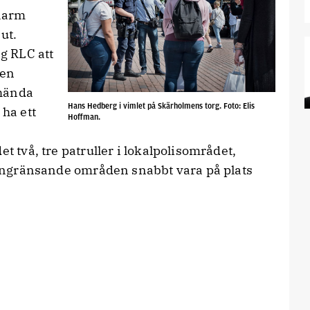
 larm
ut.
ag RLC att
 en
 hända
Hans Hedberg i vimlet på Skärholmens torg. Foto: Elis
 ha ett
Hoffman.
et två, tre patruller i lokalpolisområdet,
n angränsande områden snabbt vara på plats