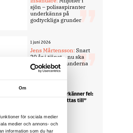
Insändare:
Miljoner i
sjön – polisaspiranter
underkänns på
godtyckliga grunder
1 juni 2026
Jens Mårtensson:
Snart
20 år i tjänst – nu ska
han lära sig grunderna
4 juni 2026
Om
Polisregionen erkänner fel:
”Kommer att rättas till”
funktioner för sociala medier
ociala medier och annons- och
an information som du har