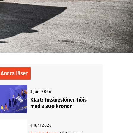
Andra läser
3 juni 2026
Klart: Ingångslönen höjs
med 2 300 kronor
4 juni 2026