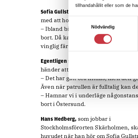
tillhandahållit eller som de h
i Härjedalen
Sofia Gullström från Sveg
med att hon åker ensam på jobb.
Samtyckesval
Nödvändig
– Ibland bildar jag patrull med en k
bort. Då kan RLC höra av sig på väge
vinglig färd till exempel.
inte köra fram när
Egentligen ska hon
händer att hon gör det ändå, eftersom
– Det har gått bra hittills, men den g
Även när patrullen är fulltalig kan 
– Hamnar vi i underläge någonstans
bort i Östersund.
som jobbar i
Hans Hedberg,
Stockholmsförorten Skärholmen, sk
huvudet när han hör om Sofia Gulls