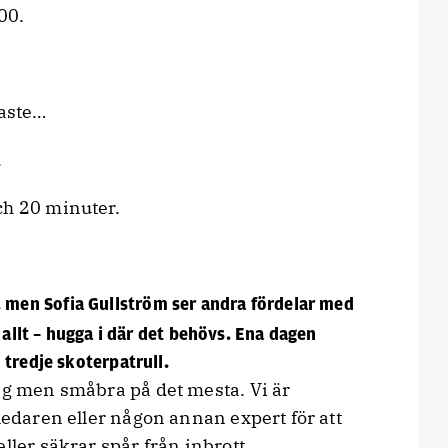
00.
maste…
.
h 20 minuter.
n, men Sofia Gullström ser andra fördelar med
 allt – hugga i där det behövs. Ena dagen
tredje skoterpatrull.
ing men småbra på det mesta. Vi är
-ledaren eller någon annan expert för att
ller säkrar spår från inbrott.