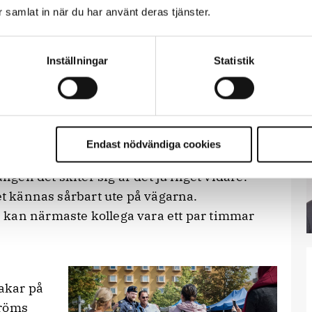
ar samlat in när du har använt deras tjänster.
 lyckas chocka några Stockholmspoliser
Inställningar
Statistik
ollega från en annan station många mil
n och be mig att kontrollera en bil med
 hon är ensam i radiobilen men det
Endast nödvändiga cookies
 alternativet är att ingen åker.
ången det skiter sig är det ju inget vidare.
det kännas sårbart ute på vägarna.
 kan närmaste kollega vara ett par timmar
akar på
tröms