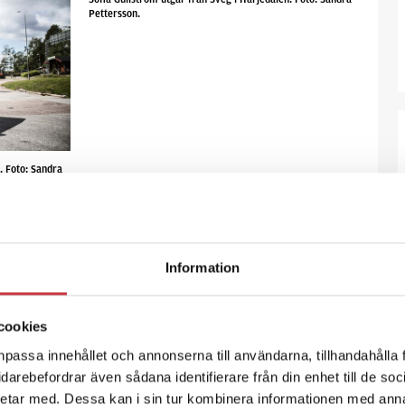
Pettersson.
. Foto: Sandra
nadskultur i förortsbetongen. Varje
Men frågar man glesbygdspolisen Sofia och
Information
 med deras jobb säger båda: variationen.
ng sitter poliser från olika delar av landet
cookies
e jobbar alla i yttre tjänst så
npassa innehållet och annonserna till användarna, tillhandahålla 
skillnaderna som väcker mest
vidarebefordrar även sådana identifierare från din enhet till de s
etar med. Dessa kan i sin tur kombinera informationen med ann