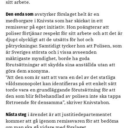
sitt arbete.
avstyrker förslaget helt är en
Den enda som
medborgare i Knivsta som har skickat in ett
remissvar på eget initiativ. Hon poängterar att
poliser förtjänar respekt för sitt arbete och att det är
djupt olyckligt att de utsätts för hot och
påtryckningar. Samtidigt tycker hon att Polisen, som
är Sveriges största och i vissa avseenden
mäktigaste myndighet, borde ha goda
förutsättningar att skydda sina anställda utan att
göra dem anonyma.
“Att den som är satt att vara en del av det statliga
våldsmonopolet kan identifieras på ett enkelt sätt
torde vara en grundläggande förutsättning för att
den som blir felbehandlad av polisen inte ska tappa
förtroende för densamma”, skriver Knivstabon.
i ärendet är att justitiedepartementet
Nästa steg
kommer att gå igenom remissvaren för att bedöma
om man ska gå vidare med förslaget.