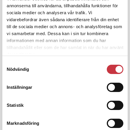
kronor
annonserna till användarna, tillhandahålla funktioner för
sociala medier och analysera vår trafik. Vi
vidarebefordrar även sådana identifierare från din enhet
4 juni 2026
till de sociala medier och annons- och analysföretag som
Insändare:
Miljoner i sjön –
polisaspiranter underkänns på
vi samarbetar med. Dessa kan i sin tur kombinera
godtyckliga grunder
informationen med annan information som du har
tillhandahållit eller som de har samlat in när du har använt
deras tjänster.
1 juni 2026
Samtyckesval
Jens Mårtensson:
Snart 20 år i tjänst
Nödvändig
– nu ska han lära sig grunderna
Inställningar
4 juni 2026
Polisregionen erkänner fel: ”Kommer
Statistik
att rättas till”
Marknadsföring