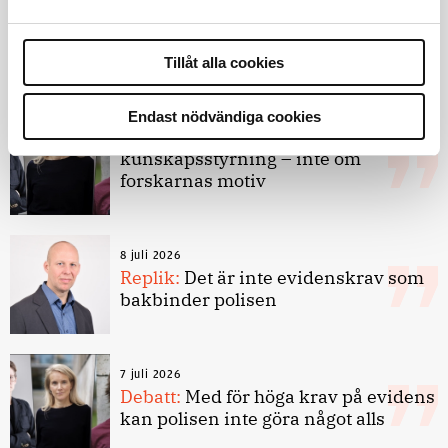
Debatt
Tillåt alla cookies
9 juli 2026
Endast nödvändiga cookies
Slutreplik:
Det handlar om
kunskapsstyrning – inte om
forskarnas motiv
8 juli 2026
Replik:
Det är inte evidenskrav som
bakbinder polisen
7 juli 2026
Debatt:
Med för höga krav på evidens
kan polisen inte göra något alls