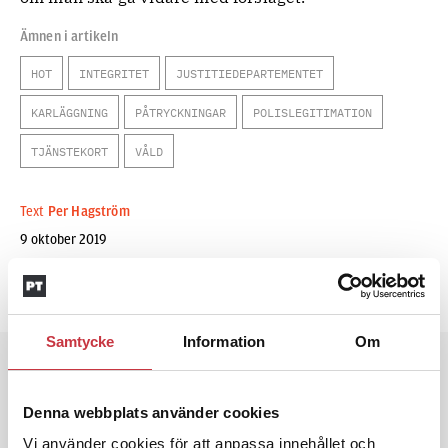
Ämnen i artikeln
HOT
INTEGRITET
JUSTITIEDEPARTEMENTET
KARLÄGGNING
PÅTRYCKNINGAR
POLISLEGITIMATION
TJÄNSTEKORT
VÅLD
Text
Per Hagström
9 oktober 2019
Dela artikel:
Facebook
X
E-post
Samtycke
Information
Om
Andra läser
Denna webbplats använder cookies
3 juni 2026
Klart: Ingångslönen höjs med 2 300
Vi använder cookies för att anpassa innehållet och