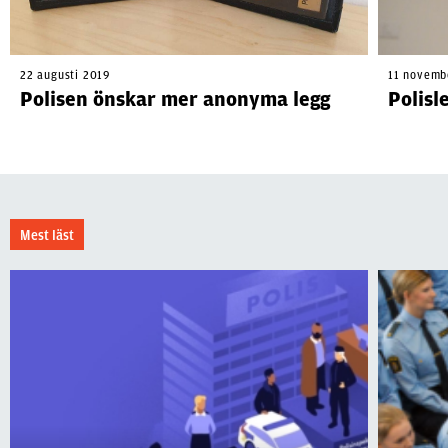
22 augusti 2019
11 novemb
Polisen önskar mer anonyma legg
Polisl
Mest läst