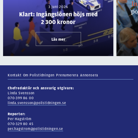
I
3 juni 2026
po
Klart: Ingångslönen höjs med
2 300 kronor
Läs mer
Kontakt
Om Polistidningen
Prenumerera
Annonsera
Chefredaktör och ansvarig utgivare:
Linda Svensson
070-399 86 00
linda.svensson@polistidningen.se
Reporter:
Per Hagström
070-329 80 45
per.hagstrom@polistidningen.se