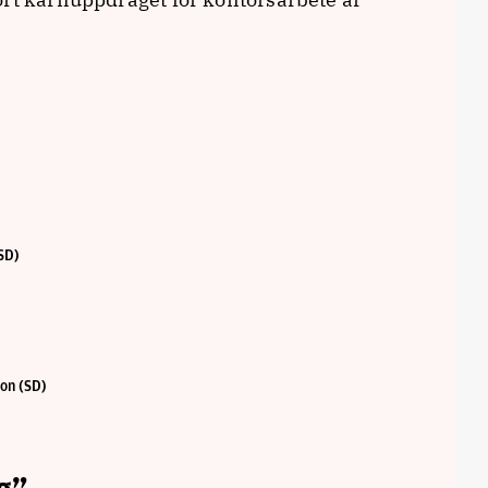
(SD)
son (SD)