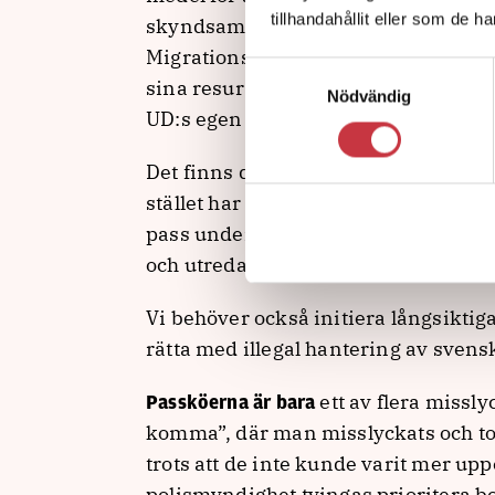
tillhandahållit eller som de h
skyndsamt se över möjligheten att l
Migrationsverket för att klara den 
Samtyckesval
sina resurser till allmänhetens för
Nödvändig
UD:s egen passexpedition för allmänh
Det finns dessutom ett omfattande fu
stället har sålts vidare för illegal 
pass under de senaste åren bör därfö
och utredas.
Vi behöver också initiera långsiktiga
rätta med illegal hantering av svens
ett av flera missl
Passköerna är bara
komma”, där man misslyckats och tot
trots att de inte kunde varit mer up
polismyndighet tvingas prioritera b