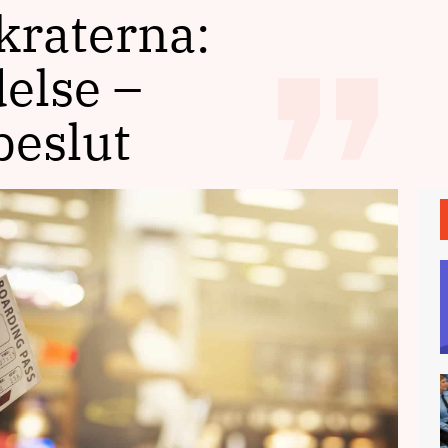
raterna:
else –
beslut