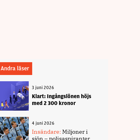
Andra läser
3 juni 2026
Klart: Ingångslönen höjs
med 2 300 kronor
4 juni 2026
Insändare:
Miljoner i
sjön – polisaspiranter