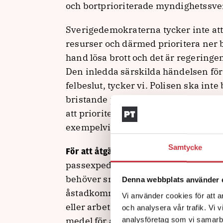
och bortprioriterade myndighetssve
Sverigedemokraterna tycker inte att
resurser och därmed prioritera ner 
hand lösa brott och det är regeringens
Den inledda särskilda händelsen för
felbeslut, tycker vi. Polisen ska int
bristande planering och resursallok
att prioritera passköerna bör de få
exempelvis Migrationsverket eller U
Samtycke
med passköer
För att åtgärda problemet
passexpeditioner omgående öppnas 
behöver snarast uppdra åt myndighet
Denna webbplats använder 
åstadkomma detta, utan att det ske
Vi använder cookies för att a
eller arbetsbörda. Regeringen behö
och analysera vår trafik. Vi 
medel för att Polisen ska mäkta med
analysföretag som vi samarb