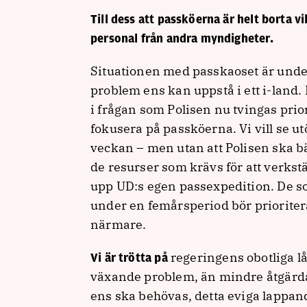
Till dess att passköerna är helt borta vi
personal från andra myndigheter.
Situationen med passkaoset är under a
problem ens kan uppstå i ett i-land. 
i frågan som Polisen nu tvingas prio
fokusera på passköerna. Vi vill se u
veckan – men utan att Polisen ska bär
de resurser som krävs för att verkstä
upp UD:s egen passexpedition. De s
under en femårsperiod bör prioriter
närmare.
regeringens obotliga l
Vi är trötta på
växande problem, än mindre åtgärda d
ens ska behövas, detta eviga lappand