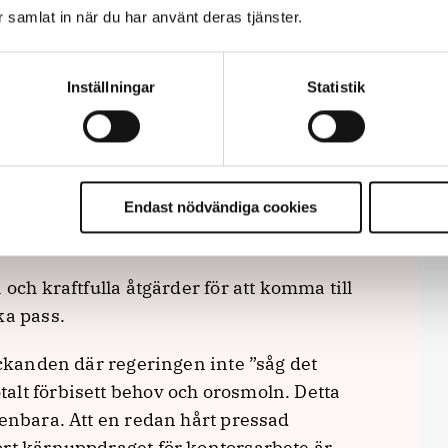
ar samlat in när du har använt deras tjänster.
åna in personal från exempelvis
extra bemanningen. Regeringen bör ställa
fogande genom att förstärka och öppna upp
Inställningar
Statistik
eten så att de kan avlasta Polisen.
sk med påstått förlorade pass, som i
migration. De som flera gånger ansökt om
Endast nödvändiga cookies
r prioriteras bort helt från kösystemet
 och kraftfulla åtgärder för att komma till
ka pass.
yckanden där regeringen inte ”såg det
alt förbisett behov och orosmoln. Detta
penbara. Att en redan hårt pressad
ort kärnuppdraget för kontorsarbete är