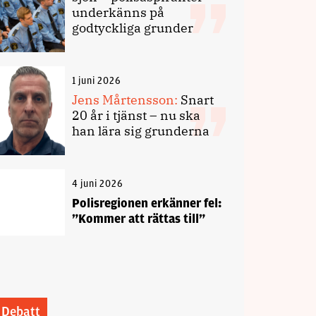
underkänns på
godtyckliga grunder
1 juni 2026
Jens Mårtensson:
Snart
20 år i tjänst – nu ska
han lära sig grunderna
4 juni 2026
Polisregionen erkänner fel:
”Kommer att rättas till”
Debatt