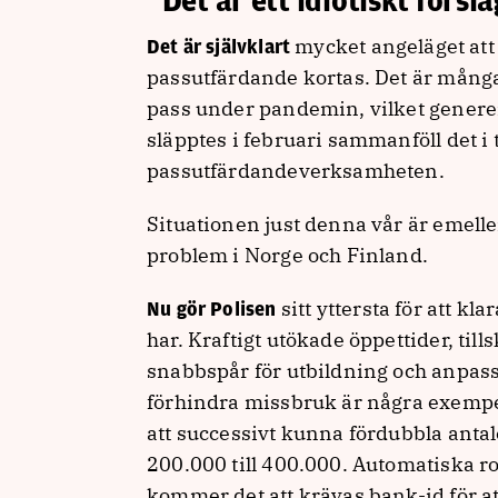
”Det är ett idiotiskt försl
mycket angeläget att 
Det är självklart
passutfärdande kortas. Det är många
pass under pandemin, vilket generer
släpptes i februari sammanföll det i
passutfärdandeverksamheten.
Situationen just denna vår är emelle
problem i Norge och Finland.
sitt yttersta för att 
Nu gör Polisen
har. Kraftigt utökade öppettider, til
snabbspår för utbildning och anpass
förhindra missbruk är några exempe
att successivt kunna fördubbla anta
200.000 till 400.000. Automatiska r
kommer det att krävas bank-id för at