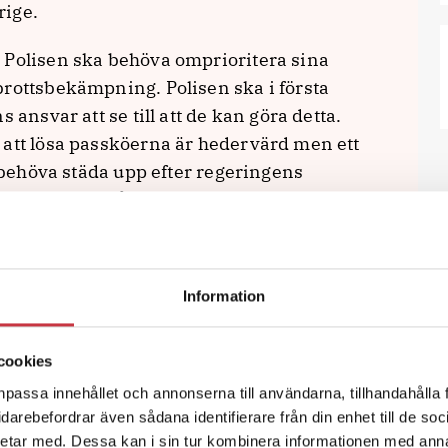
rige.
 Polisen ska behöva omprioritera sina
brottsbekämpning. Polisen ska i första
 ansvar att se till att de kan göra detta.
 att lösa passköerna är hedervärd men ett
e behöva städa upp efter regeringens
ering. I den mån Polisen saknar personal
 personalresurser från andra myndigheter,
D.
Information
na så föreslår vi att Polisens
för dygnetruntbetjäning. Regeringen
en att vidta de åtgärder som krävs för att
cookies
r på bekostnad av Polisens kärnuppdrag
npassa innehållet och annonserna till användarna, tillhandahålla 
ver i sin kommande ändringsbudget anslå
vidarebefordrar även sådana identifierare från din enhet till de s
 ett sådant åtagande. De behöver
etar med. Dessa kan i sin tur kombinera informationen med ann