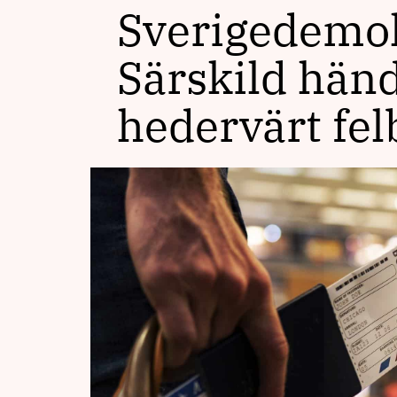
Sverigedemok
Särskild händ
hedervärt fel