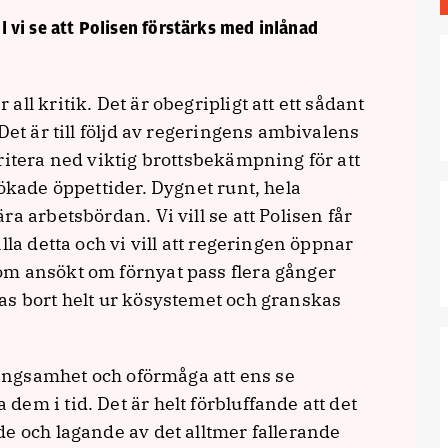
ll vi se att Polisen förstärks med inlånad
ll kritik. Det är obegripligt att ett sådant
Det är till följd av regeringens ambivalens
ritera ned viktig brottsbekämpning för att
tökade öppettider. Dygnet runt, hela
a arbetsbördan. Vi vill se att Polisen får
lla detta och vi vill att regeringen öppnar
om ansökt om förnyat pass flera gånger
as bort helt ur kösystemet och granskas
ångsamhet och oförmåga att ens se
em i tid. Det är helt förbluffande att det
e och lagande av det alltmer fallerande