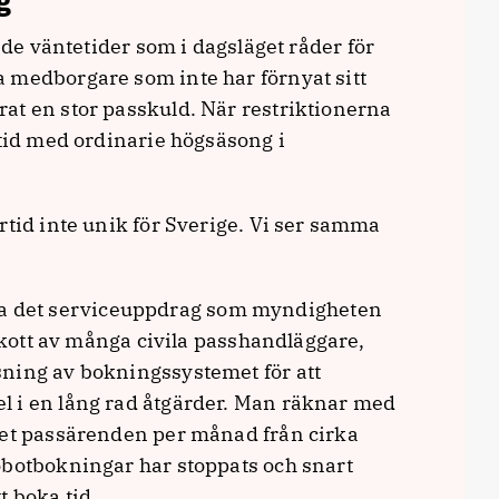
ag”
de väntetider som i dagsläget råder för
 medborgare som inte har förnyat sitt
at en stor passkuld. När restriktionerna
 tid med ordinarie högsäsong i
rtid inte unik för Sverige. Vi ser samma
klara det serviceuppdrag som myndigheten
lskott av många civila passhandläggare,
ning av bokningssystemet för att
l i en lång rad åtgärder. Man räknar med
let passärenden per månad från cirka
obotbokningar har stoppats och snart
t boka tid.