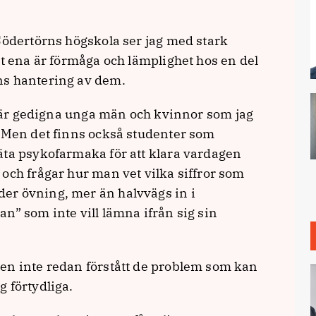
Södertörns högskola ser jag med stark
et ena är förmåga och lämplighet hos en del
ns hantering av dem.
 är gedigna unga män och kvinnor som jag
. Men det finns också studenter som
äta psykofarmaka för att klara vardagen
och frågar hur man vet vilka siffror som
er övning, mer än halvvägs in i
n” som inte vill lämna ifrån sig sin
en inte redan förstått de problem som kan
 förtydliga.