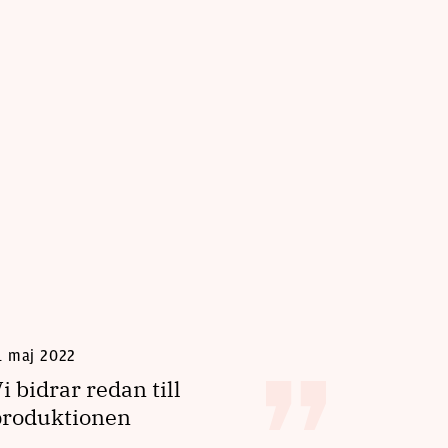
15 april 
Stefan
Tystna
polisl
de egn
1 maj 2022
i bidrar redan till
produktionen