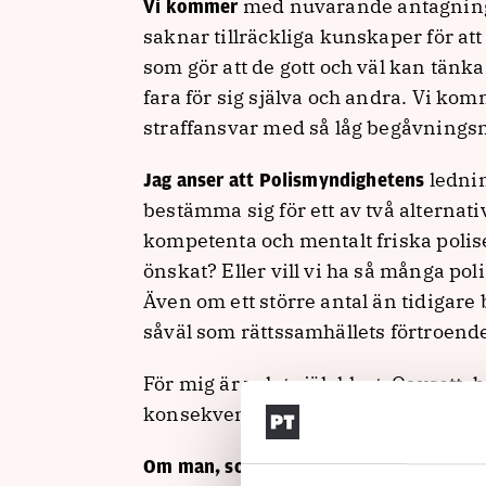
med nuvarande antagningsk
Vi kommer
saknar tillräckliga kunskaper för att
som gör att de gott och väl kan tänk
fara för sig själva och andra. Vi kom
straffansvar med så låg begåvningsni
lednin
Jag anser att Polismyndighetens
bestämma sig för ett av två alternati
kompetenta och mentalt friska polise
önskat? Eller vill vi ha så många po
Även om ett större antal än tidigare 
såväl som rättssamhällets förtroende
För mig är valet självklart. Oavsett,
konsekvenserna av de val vi gör.
avser 
Om man, som Polismyndigheten,