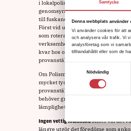
i lokalpolisområdet och få mer handl
Samtycke
genomsyra hela organisationen. Nuv
till fuskande studenter som sedan k
Denna webbplats använder 
Först vid upprepat fusk avskiljs stu
Vi använder cookies för att a
som roterar efter aspirantterminen 
och analysera vår trafik. Vi 
verksamheten hanterar det med instäl
analysföretag som vi samarb
kvar hos oss så det där får hens LPO
tillhandahållit eller som de h
provanställningstiden slut.
Samtyckesval
Nödvändig
Om Polismyndigheten står fast vid 
mycket tydliga rutiner för bedömnin
provanställningsperioden och för nä
behöver gränsen för vad som ska an
lämplighet för fast anställda justeras
anser väl det va
Ingen vettig människa
längre utgör det föredöme som anko