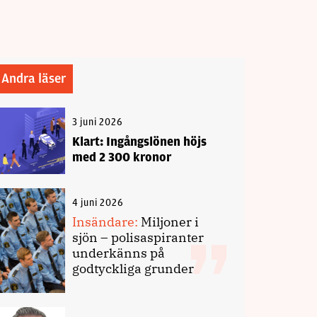
Andra läser
3 juni 2026
Klart: Ingångslönen höjs
med 2 300 kronor
4 juni 2026
Insändare:
Miljoner i
sjön – polisaspiranter
underkänns på
godtyckliga grunder