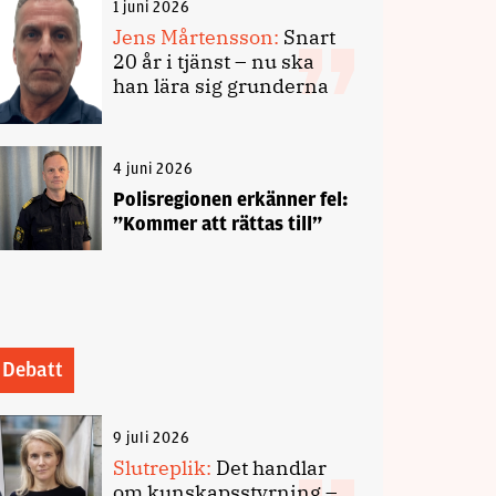
1 juni 2026
Jens Mårtensson:
Snart
20 år i tjänst – nu ska
han lära sig grunderna
4 juni 2026
Polisregionen erkänner fel:
”Kommer att rättas till”
Debatt
9 juli 2026
Slutreplik:
Det handlar
om kunskapsstyrning –