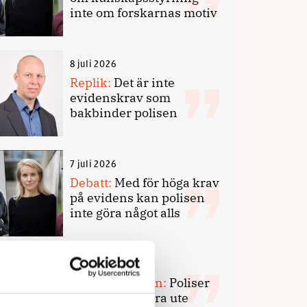
inte om forskarnas motiv
8 juli 2026
Replik:
Det är inte
evidenskrav som
bakbinder polisen
7 juli 2026
Debatt:
Med för höga krav
på evidens kan polisen
inte göra något alls
15 juni 2026
Mats Johansson:
Poliser
behövs inte bara ute