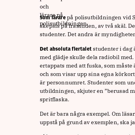
på polisutbildningen vid 
Som lärare
skepsis på framtiden, av två skäl. D
studenter. Det andra är myndighete
studenter i dag
Det absoluta flertalet
med glädje skulle dela radiobil med
ertappats med att fuska, som måste 
och som visar upp sina egna körkort 
är personnumret. Studenter som und
utbildningen, skjuter en ”berusad ma
spritflaska.
Det är bara några exempel. Om läsar
uppstå på grund av exemplen, ska jag