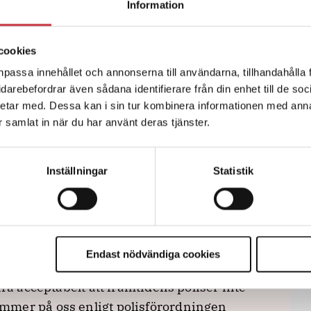
edning än tidigare, måste detta
Information
arande praxis är att HR utdelar varningar
an studera vidare som om inget har hänt.
cookies
denten. I dag förekommer att nya poliser,
npassa innehållet och annonserna till användarna, tillhandahålla 
beter sig undermåligt och den aktuella
vidarebefordrar även sådana identifierare från din enhet till de s
lningen att ”hen ska i alla fall inte vara
etar med. Dessa kan i sin tur kombinera informationen med ann
 hantera senare”. Men ”senare” är
ar samlat in när du har använt deras tjänster.
Inställningar
Statistik
sin inriktning, måste man därmed ta fram
g av poliser under
r anställningen ska avslutas. Annars
ses vara godtagbar kunskap, beteende och
 nedåt.
Endast nödvändiga cookies
ra acceptabelt att framtidens poliser inte
mmer på oss enligt polisförordningen