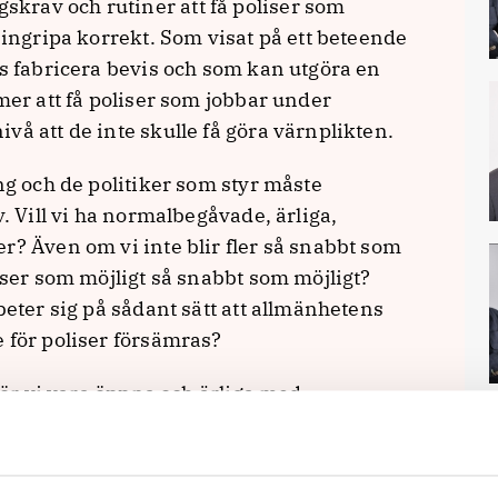
rav och rutiner att få poliser som
 ingripa korrekt. Som visat på ett beteende
as fabricera bevis och som kan utgöra en
mer att få poliser som jobbar under
vå att de inte skulle få göra värnplikten.
g och de politiker som styr måste
v. Vill vi ha normalbegåvade, ärliga,
r? Även om vi inte blir fler så snabbt som
liser som möjligt så snabbt som möjligt?
beter sig på sådant sätt att allmänhetens
 för poliser försämras?
 bör vi vara öppna och ärliga med
att låta nya poliser växa in i rollen på plats