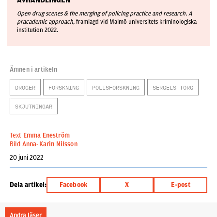
AVHANDLINGEN
Open drug scenes & the merging of policing practice and research. A
pracademic approach
, framlagd vid Malmö universitets kriminologiska
institution 2022.
Ämnen i artikeln
DROGER
FORSKNING
POLISFORSKNING
SERGELS TORG
SKJUTNINGAR
Text
Emma Eneström
Bild
Anna-Karin Nilsson
20 juni 2022
Dela artikel:
Facebook
X
E-post
Andra läser