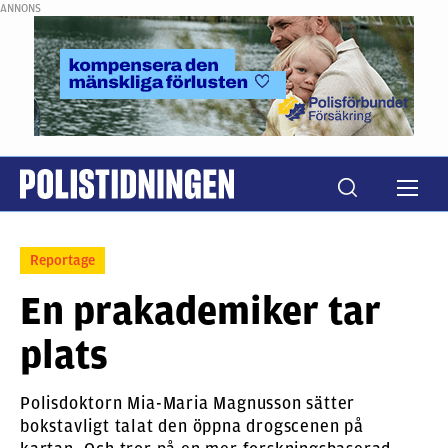
ANNONS
Reportage
En prakademiker tar
plats
Polisdoktorn Mia-Maria Magnusson sätter
bokstavligt talat den öppna drogscenen på