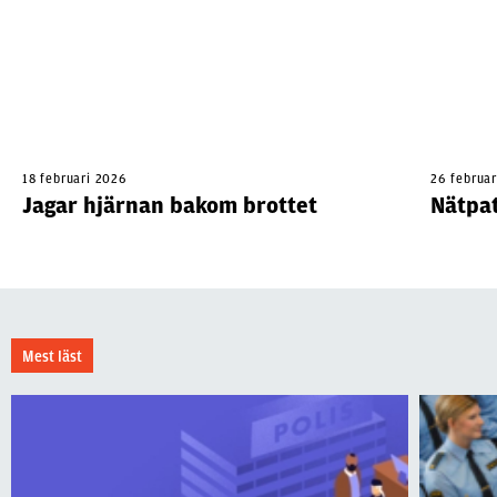
18 februari 2026
26 februa
Jagar hjärnan bakom brottet
Nätpat
Mest läst