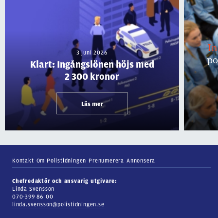
I
3 juni 2026
po
Klart: Ingångslönen höjs med
2 300 kronor
Läs mer
Kontakt
Om Polistidningen
Prenumerera
Annonsera
Chefredaktör och ansvarig utgivare:
Linda Svensson
070-399 86 00
linda.svensson@polistidningen.se