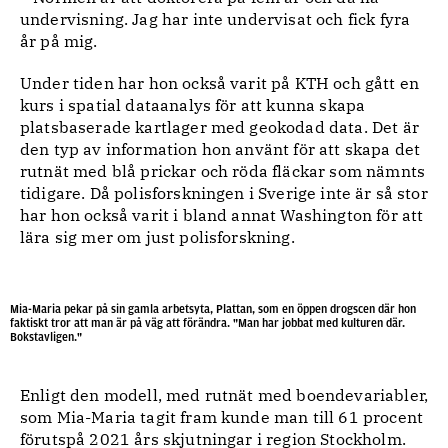
undervisning. Jag har inte undervisat och fick fyra
år på mig.
Under tiden har hon också varit på KTH och gått en
kurs i spatial dataanalys för att kunna skapa
platsbaserade kartlager med geokodad data. Det är
den typ av information hon använt för att skapa det
rutnät med blå prickar och röda fläckar som nämnts
tidigare. Då polisforskningen i Sverige inte är så stor
har hon också varit i bland annat Washington för att
lära sig mer om just polisforskning.
Mia-Maria pekar på sin gamla arbetsyta, Plattan, som en öppen drogscen där hon
faktiskt tror att man är på väg att förändra. "Man har jobbat med kulturen där.
Bokstavligen."
Enligt den modell, med rutnät med boendevariabler,
som Mia-Maria tagit fram kunde man till 61 procent
förutspå 2021 års skjutningar i region Stockholm.