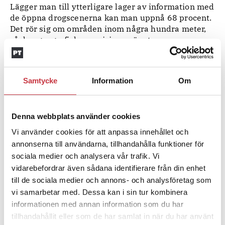
Lägger man till ytterligare lager av information med
de öppna drogscenerna kan man uppnå 68 procent.
Det rör sig om områden inom några hundra meter,
så den geografiska precisionen är stor.
– Och det finns också områden även i de utsatta
områdena utan någon risk alls.
Samtycke
Information
Om
Vi kan liksom inte gripa oss ur den här
situationen. En så enkel sak som hur en plats
är byggd spelar roll.
Denna webbplats använder cookies
Vi använder cookies för att anpassa innehållet och
annonserna till användarna, tillhandahålla funktioner för
Mia-Maria lade fram sin avhandling i mars i år.
sociala medier och analysera vår trafik. Vi
Nästa uppdrag hon har är nu att ta reda på om
vidarebefordrar även sådana identifierare från din enhet
polisen faktiskt jobbar i just de här mikroområdena.
till de sociala medier och annons- och analysföretag som
För polisnärvaro spelar roll. Sedan är det många
vi samarbetar med. Dessa kan i sin tur kombinera
andra faktorer som måste till för att bli av med
öppna drogscener.
informationen med annan information som du har
– Multisamverkan är det som fungerar och insatser
tillhandahållit eller som de har samlat in när du har använt