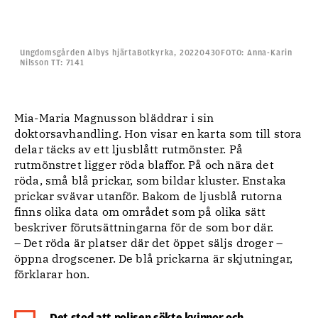
Ungdomsgården Albys hjärtaBotkyrka, 20220430FOTO: Anna-Karin
Nilsson TT: 7141
Mia-Maria Magnusson bläddrar i sin
doktorsavhandling. Hon visar en karta som till stora
delar täcks av ett ljusblått rutmönster. På
rutmönstret ligger röda blaffor. På och nära det
röda, små blå prickar, som bildar kluster. Enstaka
prickar svävar utanför. Bakom de ljusblå rutorna
finns olika data om området som på olika sätt
beskriver förutsättningarna för de som bor där.
– Det röda är platser där det öppet säljs droger –
öppna drogscener. De blå prickarna är skjutningar,
förklarar hon.
Det stod att polisen sökte kvinnor och