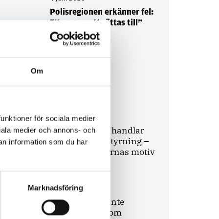
Polisregionen erkänner fel:
”Kommer att rättas till”
Om
Debatt
9 juli 2026
funktioner för sociala medier
Slutreplik:
Det handlar
ociala medier och annons- och
om kunskapsstyrning –
an information som du har
inte om forskarnas motiv
Marknadsföring
8 juli 2026
Replik:
Det är inte
evidenskrav som