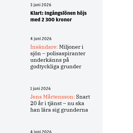
3 juni 2026
Klart: Ingångslönen höjs
med 2 300 kronor
4 juni 2026
Insändare:
Miljoner i
sjön – polisaspiranter
underkänns på
godtyckliga grunder
1 juni 2026
Jens Mårtensson:
Snart
20 år i tjänst – nu ska
han lära sig grunderna
4 juni 2026