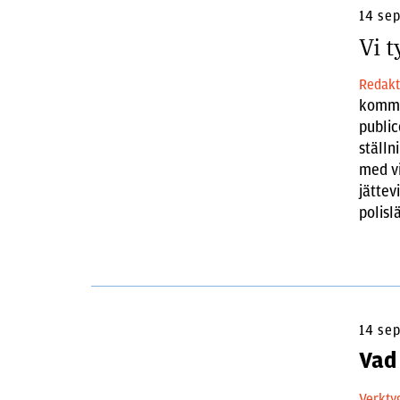
14 se
Vi 
Redakt
kommen
public
ställn
med vi
jättev
polisl
14 se
Vad 
Verkty