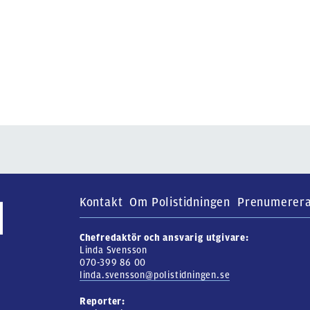
Kontakt
Om Polistidningen
Prenumerer
Chefredaktör och ansvarig utgivare:
Linda Svensson
070-399 86 00
linda.svensson@polistidningen.se
Reporter: