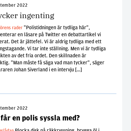
ptember 2022
tycker ingenting
”Polistidningen är tydliga här”,
örens rader
terar en läsare på Twitter en debattartikel vi
erat. Det är jättefel. Vi är aldrig tydliga med ett
ingstagande. Vi tar inte ställning. Men vi är tydliga
kten av det fria ordet. Den skillnaden är
iktig. ”Man måste få säga vad man tycker”, säger
äraren Johan Siverland i en intervju […]
ptember 2022
får en polis syssla med?
Plocka disk på räkkryssning, brygga öl i
gslådan