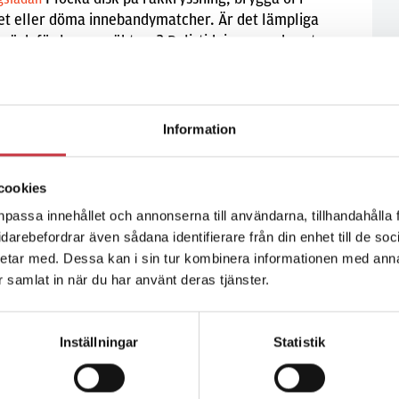
et eller döma innebandymatcher. Är det lämpliga
näck för lagens väktare? Polistidningen reder ut
pen kring bisysslor.
Information
cookies
npassa innehållet och annonserna till användarna, tillhandahålla 
vidarebefordrar även sådana identifierare från din enhet till de s
etar med. Dessa kan i sin tur kombinera informationen med ann
ar samlat in när du har använt deras tjänster.
Inställningar
Statistik