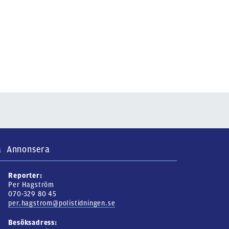
a
Annonsera
Reporter:
Per Hagström
070-329 80 45
per.hagstrom@polistidningen.se
Besöksadress: