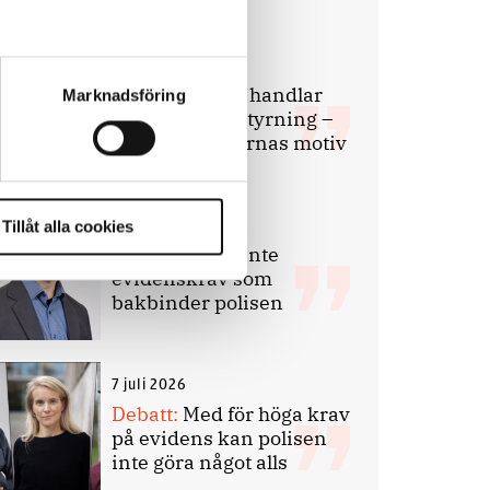
9 juli 2026
Slutreplik:
Det handlar
Marknadsföring
om kunskapsstyrning –
inte om forskarnas motiv
8 juli 2026
Tillåt alla cookies
Replik:
Det är inte
evidenskrav som
bakbinder polisen
7 juli 2026
Debatt:
Med för höga krav
på evidens kan polisen
inte göra något alls