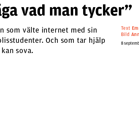
ga vad man tycker”
Text
Em
en som välte internet med sin
Bild
Ann
lisstudenter. Och som tar hjälp
8 septemb
 kan sova.