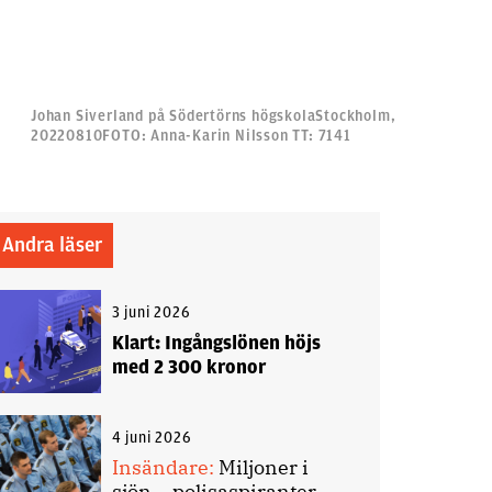
Johan Siverland på Södertörns högskolaStockholm,
20220810FOTO: Anna-Karin Nilsson TT: 7141
Andra läser
3 juni 2026
Klart: Ingångslönen höjs
med 2 300 kronor
4 juni 2026
Insändare:
Miljoner i
sjön – polisaspiranter