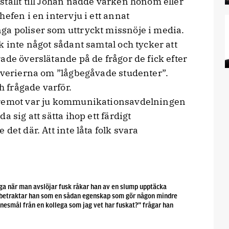
tällt till Johan nådde varken honom eller
efen i en intervju i ett annat
a poliser som uttryckt missnöje i media.
k inte något sådant samtal och tycker att
ade överslätande på de frågor de fick efter
riverierna om ”lågbegåvade studenter”.
 frågade varför.
Däremot var ju kommunikationsavdelningen
 sig att sätta ihop ett färdigt
det där. Att inte låta folk svara
äga när man avslöjar fusk råkar han av en slump upptäcka
ig betraktar han som en sådan egenskap som gör någon mindre
ttnesmål från en kollega som jag vet har fuskat?” frågar han