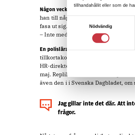
tillhandahållit eller som de h
i debatten och mediaak
Någon vecka in
han till någon av de journalister so
Samtyckesval
fasa ut sig. Men sen har han konstate
Nödvändig
– Inte med tanke på hur Polismyndig
”anekdotiskt återg
En polislärare som
tillkortakommanden”. Så beskrivs 
HR-direktör Henrik Dider
i en repli
maj. Repliken är inte ett svar på Joh
även den i i Svenska Dagbladet, om 
Jag gillar inte det där. Att in
frågor.