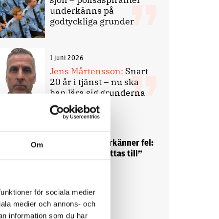
underkänns på
godtyckliga grunder
1 juni 2026
Jens Mårtensson:
Snart
20 år i tjänst – nu ska
han lära sig grunderna
4 juni 2026
Polisregionen erkänner fel:
Om
”Kommer att rättas till”
funktioner för sociala medier
ociala medier och annons- och
an information som du har
Debatt