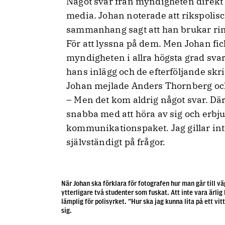
Något svar från myndigheten direkt s
media. Johan noterade att rikspolisch
sammanhang sagt att han brukar ring
För att lyssna på dem. Men Johan fic
myndigheten i allra högsta grad svar
hans inlägg och de efterföljande sk
Johan mejlade Anders Thornberg och
– Men det kom aldrig något svar. 
snabba med att höra av sig och erbjuda
kommunikationspaket. Jag gillar inte 
självständigt på frågor.
När Johan ska förklara för fotografen hur man går till v
ytterligare två studenter som fuskat. Att inte vara ärl
lämplig för polisyrket. ”Hur ska jag kunna lita på ett vi
sig.