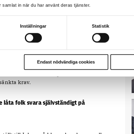
ar samlat in när du har använt deras tjänster.
tiviteten som Johans artikel utlöste sa
m kontaktade honom att han ville försöka
rat att frågan inte är död.
Inställningar
Statistik
heten bemötte det här.
ett några studenters
Johan av Polismyndighetens dåvarande
Endast nödvändiga cookies
k i Svenska Dagbladet
som publicerades i
ans debattartikel utan på en ledartext,
sänkta krav.
te låta folk svara självständigt på