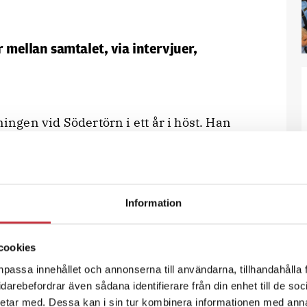
r mellan samtalet, via intervjuer,
ningen vid Södertörn i ett år i höst. Han
gen i Södertälje när han fick ett
ammal kollega rekommenderat mig.
 trafikens juridik hade av olika
Information
 samtalet, via intervjuer, till att jag
cookies
npassa innehållet och annonserna till användarna, tillhandahålla 
ottsutredningens psykologi samt
vidarebefordrar även sådana identifierare från din enhet till de s
etar med. Dessa kan i sin tur kombinera informationen med ann