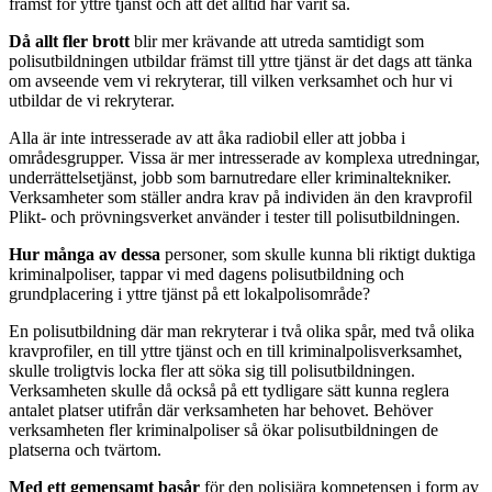
främst för yttre tjänst och att det alltid har varit så.
Då allt fler brott
blir mer krävande att utreda samtidigt som
polisutbildningen utbildar främst till yttre tjänst är det dags att tänka
om avseende vem vi rekryterar, till vilken verksamhet och hur vi
utbildar de vi rekryterar.
Alla är inte intresserade av att åka radiobil eller att jobba i
områdesgrupper. Vissa är mer intresserade av komplexa utredningar,
underrättelsetjänst, jobb som barnutredare eller kriminaltekniker.
Verksamheter som ställer andra krav på individen än den kravprofil
Plikt- och prövningsverket använder i tester till polisutbildningen.
Hur många av dessa
personer, som skulle kunna bli riktigt duktiga
kriminalpoliser, tappar vi med dagens polisutbildning och
grundplacering i yttre tjänst på ett lokalpolisområde?
En polisutbildning där man rekryterar i två olika spår, med två olika
kravprofiler, en till yttre tjänst och en till kriminalpolisverksamhet,
skulle troligtvis locka fler att söka sig till polisutbildningen.
Verksamheten skulle då också på ett tydligare sätt kunna reglera
antalet platser utifrån där verksamheten har behovet. Behöver
verksamheten fler kriminalpoliser så ökar polisutbildningen de
platserna och tvärtom.
Med ett gemensamt basår
för den polisiära kompetensen i form av