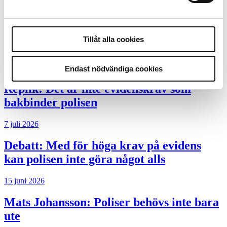
Slutreplik:
Det handlar om
kunskapsstyrning – inte om forskarnas
Tillåt alla cookies
motiv
8 juli 2026
Endast nödvändiga cookies
Replik:
Det är inte evidenskrav som
bakbinder polisen
7 juli 2026
Debatt:
Med för höga krav på evidens
kan polisen inte göra något alls
15 juni 2026
Mats Johansson:
Poliser behövs inte bara
ute