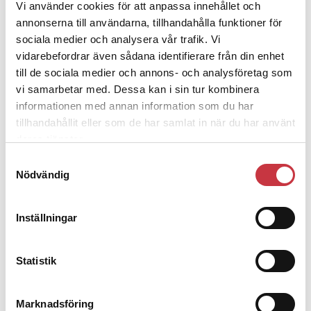
Vi använder cookies för att anpassa innehållet och
polisaspiranter underkänns på
annonserna till användarna, tillhandahålla funktioner för
godtyckliga grunder
sociala medier och analysera vår trafik. Vi
vidarebefordrar även sådana identifierare från din enhet
1 juni 2026
till de sociala medier och annons- och analysföretag som
vi samarbetar med. Dessa kan i sin tur kombinera
Jens Mårtensson:
Snart 20 år i tjänst – nu
informationen med annan information som du har
ska han lära sig grunderna
tillhandahållit eller som de har samlat in när du har använt
deras tjänster.
4 juni 2026
Samtyckesval
Polisregionen erkänner fel: ”Kommer att
Nödvändig
rättas till”
Inställningar
Mobilannons
Desktopannnons
Statistik
Debatt
Marknadsföring
9 juli 2026