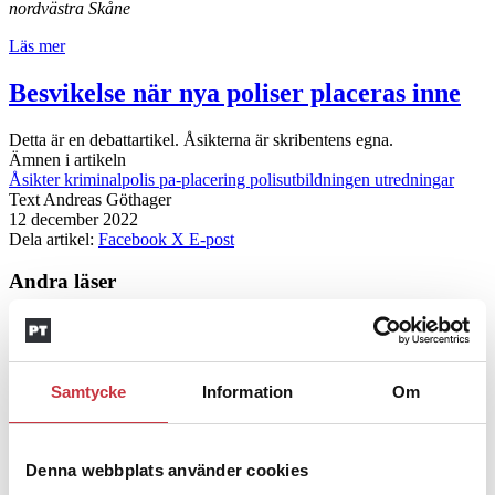
nordvästra Skåne
Läs mer
Besvikelse när nya poliser placeras inne
Detta är en debattartikel. Åsikterna är skribentens egna.
Ämnen i artikeln
Åsikter
kriminalpolis
pa-placering
polisutbildningen
utredningar
Text
Andreas Göthager
12 december 2022
Dela artikel:
Facebook
X
E-post
Andra läser
3 juni 2026
Klart: Ingångslönen höjs med 2 300
Samtycke
Information
Om
kronor
4 juni 2026
Denna webbplats använder cookies
Insändare:
Miljoner i sjön –