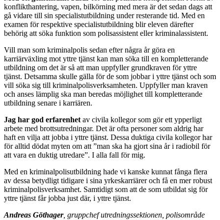
konflikthantering, vapen, bilkörning med mera är det sedan dags att
gå vidare till sin specialistutbildning under resterande tid. Med en
examen för respektive specialistutbildning blir eleven därefter
behörig att söka funktion som polisassistent eller kriminalassistent.
Vill man som kriminalpolis sedan efter några år göra en
karriärväxling mot yttre tjänst kan man söka till en kompletterande
utbildning om det är så att man uppfyller grundkraven för yttre
tjänst. Detsamma skulle gälla för de som jobbar i yttre tjänst och som
vill söka sig till kriminalpolisverksamheten. Uppfyller man kraven
och anses lämplig ska man beredas möjlighet till kompletterande
utbildning senare i karriären.
Jag har god erfarenhet
av civila kollegor som gör ett ypperligt
arbete med brottsutredningar. Det är ofta personer som aldrig har
haft en vilja att jobba i yttre tjänst. Dessa duktiga civila kollegor har
för alltid dödat myten om att ”man ska ha gjort sina år i radiobil för
att vara en duktig utredare”. I alla fall för mig.
Med en kriminalpolisutbildning hade vi kanske kunnat fånga flera
av dessa betydligt tidigare i sina yrkeskarriärer och få en mer robust
kriminalpolisverksamhet. Samtidigt som att de som utbildat sig för
yttre tjänst får jobba just där, i yttre tjänst.
Andreas Göthager
, gruppchef utredningssektionen,
polisområde