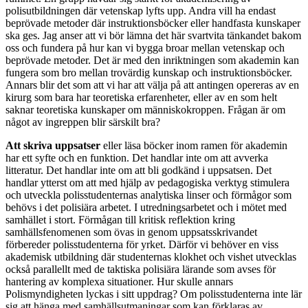
polisutbildningen där vetenskap lyfts upp. Andra vill ha endast
beprövade metoder där instruktionsböcker eller handfasta kunskaper
ska ges. Jag anser att vi bör lämna det här svartvita tänkandet bakom
oss och fundera på hur kan vi bygga broar mellan vetenskap och
beprövade metoder. Det är med den inriktningen som akademin kan
fungera som bro mellan trovärdig kunskap och instruktionsböcker.
Annars blir det som att vi har att välja på att antingen opereras av en
kirurg som bara har teoretiska erfarenheter, eller av en som helt
saknar teoretiska kunskaper om människokroppen. Frågan är om
något av ingreppen blir särskilt bra?
Att skriva uppsatser
eller läsa böcker inom ramen för akademin
har ett syfte och en funktion. Det handlar inte om att avverka
litteratur. Det handlar inte om att bli godkänd i uppsatsen. Det
handlar ytterst om att med hjälp av pedagogiska verktyg stimulera
och utveckla polisstudenternas analytiska linser och förmågor som
behövs i det polisiära arbetet. I utredningsarbetet och i mötet med
samhället i stort. Förmågan till kritisk reflektion kring
samhällsfenomenen som övas in genom uppsatsskrivandet
förbereder polisstudenterna för yrket. Därför vi behöver en viss
akademisk utbildning där studenternas klokhet och vishet utvecklas
också parallellt med de taktiska polisiära lärande som avses för
hantering av komplexa situationer. Hur skulle annars
Polismyndigheten lyckas i sitt uppdrag? Om polisstudenterna inte lär
sig att hänga med samhällsutmaningar som kan förklaras av