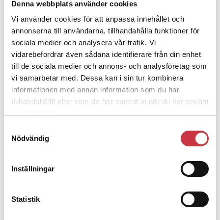
Denna webbplats använder cookies
4 juni 2026
Vi använder cookies för att anpassa innehållet och
Insändare:
Miljoner i sjön –
annonserna till användarna, tillhandahålla funktioner för
polisaspiranter underkänns på
sociala medier och analysera vår trafik. Vi
godtyckliga grunder
vidarebefordrar även sådana identifierare från din enhet
till de sociala medier och annons- och analysföretag som
1 juni 2026
vi samarbetar med. Dessa kan i sin tur kombinera
informationen med annan information som du har
Jens Mårtensson:
Snart 20 år i tjänst – nu
tillhandahållit eller som de har samlat in när du har använt
ska han lära sig grunderna
deras tjänster.
Samtyckesval
4 juni 2026
Nödvändig
Polisregionen erkänner fel: ”Kommer att
rättas till”
Inställningar
Mobilannons
Statistik
Desktopannnons