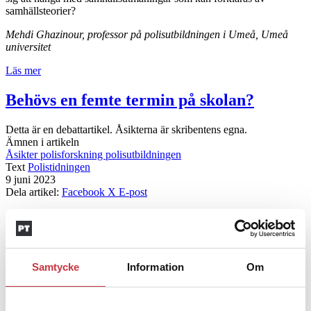
samhällsteorier?
Mehdi Ghazinour, professor på polisutbildningen i Umeå, Umeå
universitet
Läs mer
Behövs en femte termin på skolan?
Detta är en debattartikel. Åsikterna är skribentens egna.
Ämnen i artikeln
Åsikter
polisforskning
polisutbildningen
Text
Polistidningen
9 juni 2023
Dela artikel:
Facebook
X
E-post
Andra läser
3 juni 2026
Samtycke
Information
Om
Klart: Ingångslönen höjs med 2 300
kronor