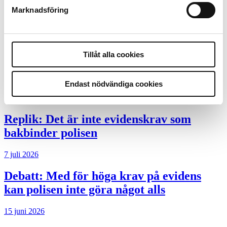
Debatt
Marknadsföring
9 juli 2026
Slutreplik:
Det handlar om
Tillåt alla cookies
kunskapsstyrning – inte om forskarnas
motiv
Endast nödvändiga cookies
8 juli 2026
Replik:
Det är inte evidenskrav som
bakbinder polisen
7 juli 2026
Debatt:
Med för höga krav på evidens
kan polisen inte göra något alls
15 juni 2026