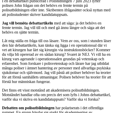
I en debattartikel publicerad i Polistidningen 7 juni 2023 lyfter
polisen John frågan om det behövs en femte termin på
polisutbildningen eller inte. Skribenten ifrågasätter också nyttan med
att polisstudenter skriver kandidatuppsats.
Jag vill bemöta debattartikeln
med att säga: ja det behövs en
femte termin. Jag vill till och med gå ännu längre och säga att det
behövs en sjätte termin.
Låt mig ställa en fråga till oss läsare. Vem av oss, som i stunden läser
den här debattartikeln, kan tänka sig ligga i en operationssal där vi
vet att kirurgen har lärt sig kirurgin via instruktionsböcker? Kommer
du vilja bli opererad av en sådan kirurg? Svaret är NEJ. Vi vill ha en
kirurg vars agerande i operationssalen grundas på vetenskap och
erfarenhet. Som forskare i polisvetenskap och lärare har jag utbildat
många poliser i ämnet hantering av personer med allvarliga psykiska
sjukdomar och självmord. Jag vill påstå att poliser behöver ha teorier
för att förstå samhällets utmaningar. Polisen behöver ha teorier för att
förstå hur människan fungerar.
Det finns ett visst motstånd att akademisera polisutbildningen.
Motståndet handlar ofta om precis det som lyfts i Johns debattartikel,
varför ska vi skriva en kandidatuppsats? Varför ska vi forska?
Debatten om polisutbildningen
har polariserats i det offentliga
rummet. En grupp hävdar sig starkt för akademisering av