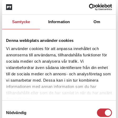
vissa grupper av poliser på Polismyndigheten har
fått relativt stora löneökningar kan Säpo behöva
göra motsvarande höjningar för att behålla
konkurrenskraften.
Samtycke
Information
Om
Martin Åberg tror att lönerna för det första
revisionstillfället sannolikt kommer att vara klara i
Denna webbplats använder cookies
februari och då betalas ut retroaktivt från 1 oktober
2023.
Vi använder cookies för att anpassa innehållet och
annonserna till användarna, tillhandahålla funktioner för
Ämnen i artikeln
sociala medier och analysera vår trafik. Vi
LÖNER
MARTIN ÅBERG
RALS
SÄKERHETSPOLISEN
vidarebefordrar även sådana identifierare från din enhet
till de sociala medier och annons- och analysföretag som
SÄPO
vi samarbetar med. Dessa kan i sin tur kombinera
informationen med annan information som du har
tillhandahållit eller som de har samlat in när du har använt
Text
Per Hagström
deras tjänster.
19 december 2023
Samtyckesval
Nödvändig
Dela artikel:
Facebook
X
E-post