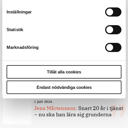
Inställningar
Andra läser
Statistik
3 juni 2026
Klart: Ingångslönen höjs med 2 300
kronor
Marknadsföring
4 juni 2026
Insändare:
Miljoner i sjön –
Tillåt alla cookies
polisaspiranter underkänns på
godtyckliga grunder
Endast nödvändiga cookies
1 juni 2026
Jens Mårtensson:
Snart 20 år i tjänst
– nu ska han lära sig grunderna