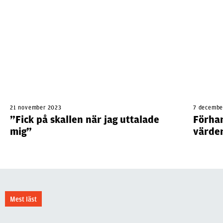
21 november 2023
7 decembe
”Fick på skallen när jag uttalade
Förhan
mig”
värde
Mest läst