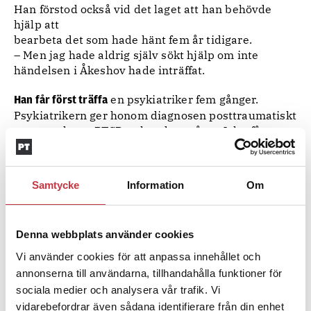
Han förstod också vid det laget att han behövde
hjälp att
bearbeta det som hade hänt fem år tidigare.
– Men jag hade aldrig själv sökt hjälp om inte
händelsen i Åkeshov hade inträffat.
en psykiatriker fem gånger.
Han får först träffa
Psykiatrikern ger honom diagnosen posttraumatiskt
stressyndrom, PTSD, och ordnar så att John får
träffa en psykolog ungefär en gång i veckan i ett
halvår. Därefter tycker John att det räcker.
Vändpunkten kommer när psykologen får honom att
Samtycke
Information
Om
förstå att han blev rädd båda gångerna som han var
på väg att bli attackerad.
– Han sa att rädsla är en naturlig fysisk reaktion
Denna webbplats använder cookies
som får oss att antingen fly, frysa eller försvara oss
när vi blir attackerade. Jag vet inte varför det
Vi använder cookies för att anpassa innehållet och
påverkade mig så att förstå att jag hade blivit rädd
annonserna till användarna, tillhandahålla funktioner för
men jag minns att jag log stort när det äntligen gick
sociala medier och analysera vår trafik. Vi
upp för mig, säger John och tillägger fundersamt:
vidarebefordrar även sådana identifierare från din enhet