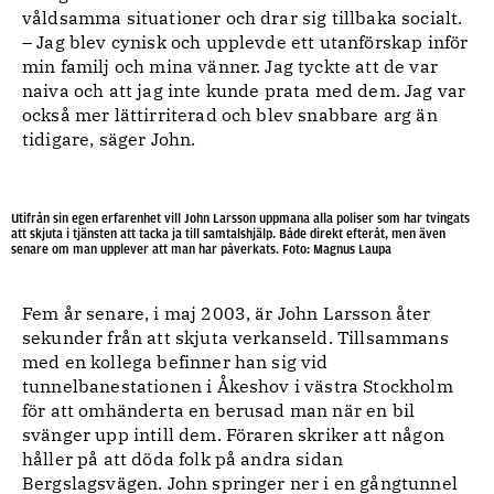
våldsamma situationer och drar sig tillbaka socialt.
– Jag blev cynisk och upplevde ett utanförskap inför
min familj och mina vänner. Jag tyckte att de var
naiva och att jag inte kunde prata med dem. Jag var
också mer lättirriterad och blev snabbare arg än
tidigare, säger John.
Utifrån sin egen erfarenhet vill John Larsson uppmana alla poliser som har tvingats
att skjuta i tjänsten att tacka ja till samtalshjälp. Både direkt efteråt, men även
senare om man upplever att man har påverkats. Foto: Magnus Laupa
Fem år senare, i maj 2003, är John Larsson åter
sekunder från att skjuta verkanseld. Tillsammans
med en kollega befinner han sig vid
tunnelbanestationen i Åkeshov i västra Stockholm
för att omhänderta en berusad man när en bil
svänger upp intill dem. Föraren skriker att någon
håller på att döda folk på andra sidan
Bergslagsvägen. John springer ner i en gångtunnel