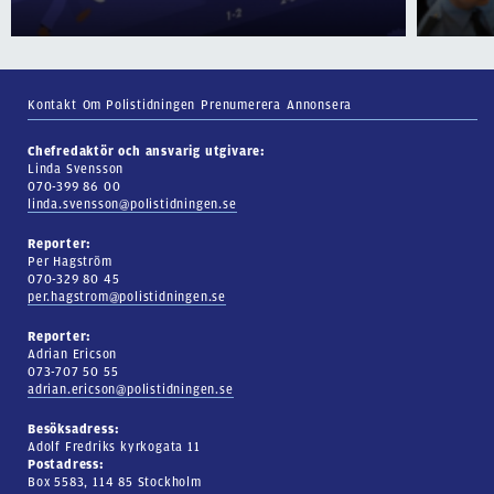
Kontakt
Om Polistidningen
Prenumerera
Annonsera
Chefredaktör och ansvarig utgivare:
Linda Svensson
070-399 86 00
linda.svensson@polistidningen.se
Reporter:
Per Hagström
070-329 80 45
per.hagstrom@polistidningen.se
Reporter:
Adrian Ericson
073-707 50 55
adrian.ericson@polistidningen.se
Besöksadress:
Adolf Fredriks kyrkogata 11
Postadress:
Box 5583, 114 85 Stockholm