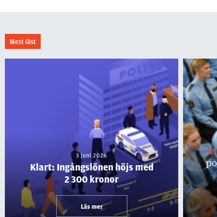
Mest läst
I
3 juni 2026
po
Klart: Ingångslönen höjs med
2 300 kronor
Läs mer