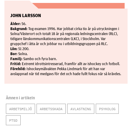
JOHN LARSSON
Ålder:
56.
Bakgrund:
Tog examen 1996. Har jobbat cirka tio år på utryckningen i
Solna/Västerort och totalt 18 år på regionala ledningscentralen (RLC),
tidigare länskommunikationscentralen (LKC), i Stockholm. Var
gruppchef i åtta år och jobbar nu i utbildningsgruppen på RLC.
Lön:
51 200.
Bor:
Solna.
Familj:
Sambo och fyra barn.
Fritid:
Extremt idrottsintresserad, framför allt av ishockey och fotboll.
Förebild:
Ishockeymålvakten Pekka Lindmark för att han var
avslappnad när tid medgavs för det och hade fullt fokus när så krävdes.
Ämnen i artikeln
ARBETSMILJÖ
ARBETSSKADA
AVLASTNING
PSYKOLOG
PTSD