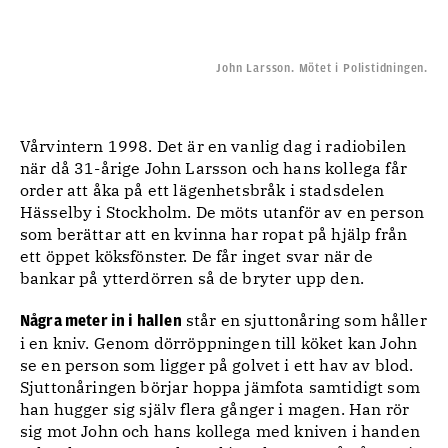
John Larsson. Mötet i Polistidningen.
Vårvintern 1998. Det är en vanlig dag i radiobilen
när då 31-årige John Larsson och hans kollega får
order att åka på ett lägenhetsbråk i stadsdelen
Hässelby i Stockholm. De möts utanför av en person
som berättar att en kvinna har ropat på hjälp från
ett öppet köksfönster. De får inget svar när de
bankar på ytterdörren så de bryter upp den.
står en sjuttonåring som håller
Några meter in i hallen
i en kniv. Genom dörröppningen till köket kan John
se en person som ligger på golvet i ett hav av blod.
Sjuttonåringen börjar hoppa jämfota samtidigt som
han hugger sig själv flera gånger i magen. Han rör
sig mot John och hans kollega med kniven i handen