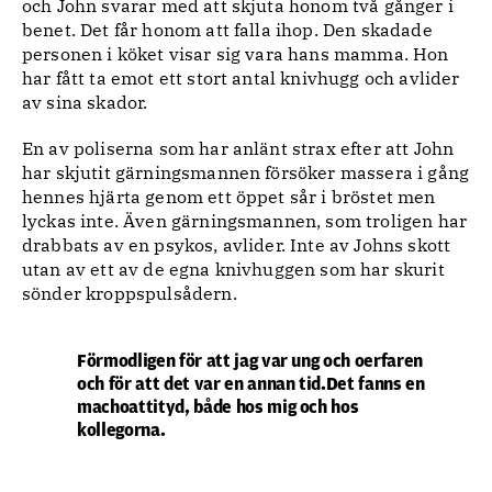
och John svarar med att skjuta honom två gånger i
benet. Det får honom att falla ihop. Den skadade
personen i köket visar sig vara hans mamma. Hon
har fått ta emot ett stort antal knivhugg och avlider
av sina skador.
En av poliserna som har anlänt strax efter att John
har skjutit gärningsmannen försöker massera i gång
hennes hjärta genom ett öppet sår i bröstet men
lyckas inte. Även gärningsmannen, som troligen har
drabbats av en psykos, avlider. Inte av Johns skott
utan av ett av de egna knivhuggen som har skurit
sönder kroppspulsådern.
Förmodligen för att jag var ung och oerfaren
och för att det var en annan tid.Det fanns en
machoattityd, både hos mig och hos
kollegorna.