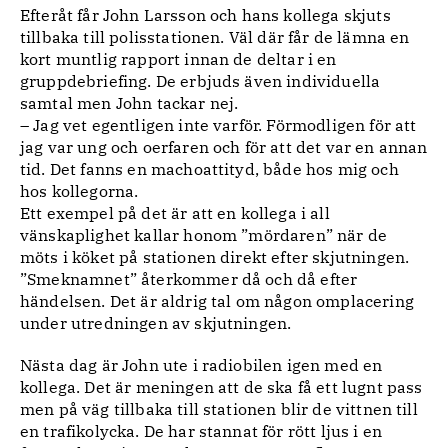
Efteråt får John Larsson och hans kollega skjuts
tillbaka till polisstationen. Väl där får de lämna en
kort muntlig rapport innan de deltar i en
gruppdebriefing. De erbjuds även individuella
samtal men John tackar nej.
– Jag vet egentligen inte varför. Förmodligen för att
jag var ung och oerfaren och för att det var en annan
tid. Det fanns en machoattityd, både hos mig och
hos kollegorna.
Ett exempel på det är att en kollega i all
vänskaplighet kallar honom ”mördaren” när de
möts i köket på stationen direkt efter skjutningen.
”Smeknamnet” återkommer då och då efter
händelsen. Det är aldrig tal om någon omplacering
under utredningen av skjutningen.
Nästa dag är John ute i radiobilen igen med en
kollega. Det är meningen att de ska få ett lugnt pass
men på väg tillbaka till stationen blir de vittnen till
en trafikolycka. De har stannat för rött ljus i en