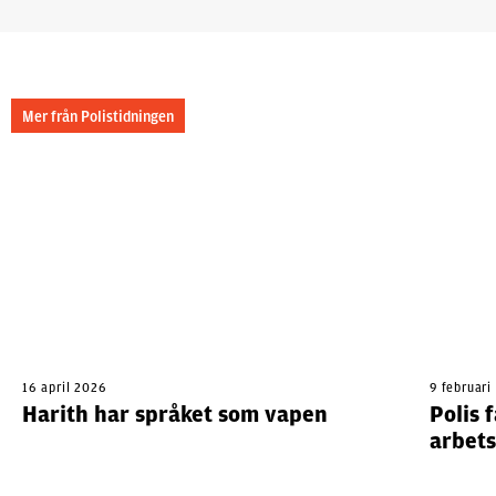
Mer från Polistidningen
16 april 2026
9 februari
Harith har språket som vapen
Polis 
arbet