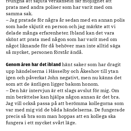
tvungna att skjuta verkanseld får möjlighet att
prata med andra poliser som har varit med om
samma sak.
– Jag pratade för några år sedan med en annan polis
som hade skjutit en person och jag märkte att vi
delade många erfarenheter. Ibland kan det vara
skönt att prata med någon som har varit med om
något liknande för då behöver man inte alltid säga
så mycket, personen förstår ändå.
hänt saker som har dragit
Genom åren har det ibland
upp händelserna i Hässelby och Åkeshov till ytan
igen och påverkat John negativt, men nu känns det
som att de äntligen ligger bakom honom.
– Den här intervjun är ett slags avslut för mig. Om
min berättelse kan hjälpa någon annan är det bra.
Jag vill också passa på att berömma kollegorna som
var med mig vid de båda händelserna. De fungerade
precis så bra som man hoppas att en kollega ska
fungera i ett mycket svårt läge.