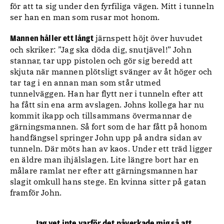
för att ta sig under den fyrfiliga vägen. Mitt i tunneln
ser han en man som rusar mot honom.
järnspett höjt över huvudet
Mannen håller ett långt
och skriker: ”Jag ska döda dig, snutjävel!” John
stannar, tar upp pistolen och gör sig beredd att
skjuta när mannen plötsligt svänger av åt höger och
tar tag i en annan man som står utmed
tunnelväggen. Han har flytt ner i tunneln efter att
ha fått sin ena arm avslagen. Johns kollega har nu
kommit ikapp och tillsammans övermannar de
gärningsmannen. Så fort som de har fått på honom
handfängsel springer John upp på andra sidan av
tunneln. Där möts han av kaos. Under ett träd ligger
en äldre man ihjälslagen. Lite längre bort har en
målare ramlat ner efter att gärningsmannen har
slagit omkull hans stege. En kvinna sitter på gatan
framför John.
Jag vet inte varför det påverkade mig så att