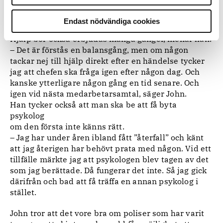
närmaste chef och be om att få ett samtal med en
psykolog, säger John.
Endast nödvändiga cookies
Hjälp bör också erbjudas många gånger, menar han.
– Det är förstås en balansgång, men om någon
tackar nej till hjälp direkt efter en händelse tycker
jag att chefen ska fråga igen efter någon dag. Och
kanske ytterligare någon gång en tid senare. Och
igen vid nästa medarbetarsamtal, säger John.
Han tycker också att man ska be att få byta
psykolog
om den första inte känns rätt.
– Jag har under åren ibland fått ”återfall” och känt
att jag återigen har behövt prata med någon. Vid ett
tillfälle märkte jag att psykologen blev tagen av det
som jag berättade. Då fungerar det inte. Så jag gick
därifrån och bad att få träffa en annan psykolog i
stället.
John tror att det vore bra om poliser som har varit