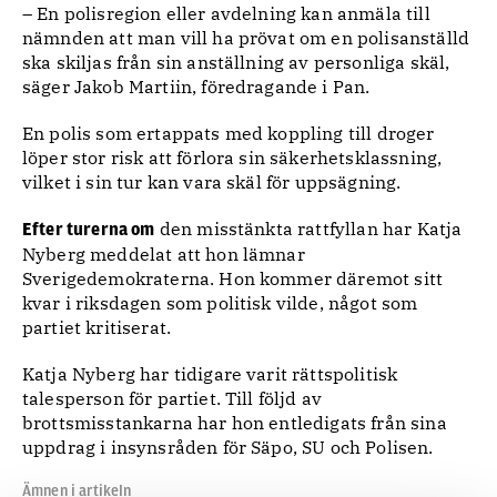
– En polisregion eller avdelning kan anmäla till
nämnden att man vill ha prövat om en polisanställd
ska skiljas från sin anställning av personliga skäl,
säger Jakob Martiin, föredragande i Pan.
En polis som ertappats med koppling till droger
löper stor risk att förlora sin säkerhetsklassning,
vilket i sin tur kan vara skäl för uppsägning.
den misstänkta rattfyllan har Katja
Efter turerna om
Nyberg meddelat att hon lämnar
Sverigedemokraterna. Hon kommer däremot sitt
kvar i riksdagen som politisk vilde, något som
partiet kritiserat.
Katja Nyberg har tidigare varit rättspolitisk
talesperson för partiet. Till följd av
brottsmisstankarna har hon entledigats från sina
uppdrag i insynsråden för Säpo, SU och Polisen.
Ämnen i artikeln