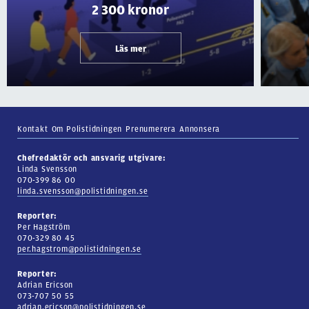
2 300 kronor
Läs mer
Kontakt
Om Polistidningen
Prenumerera
Annonsera
Chefredaktör och ansvarig utgivare:
Linda Svensson
070-399 86 00
linda.svensson@polistidningen.se
Reporter:
Per Hagström
070-329 80 45
per.hagstrom@polistidningen.se
Reporter:
Adrian Ericson
073-707 50 55
adrian.ericson@polistidningen.se