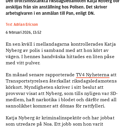
Den brottsmisstänkta riksdagsledamoten Katja Nyberg bör
avskiljas från sin anställning hos Polisen. Det skriver
arbetsgivaren i en anmälan till Pan, enligt DN.
Text
Adrian Ericson
6 februari 2026, 13:52
En sen kväll i mellandagarna kontrollerades Katja
Nyberg av polis i samband med att hon kört av
vägen. I hennes handväska hittades en liten påse
med vitt pulver.
En månad senare rapporterade
TV4 Nyheterna
att
Transportstyrelsen återkallat riksdagsledamotens
körkort. Myndigheten skriver i sitt beslut att
provsvar visat att Nyberg, som tills nyligen var SD-
medlem, haft narkotika i blodet och därför med all
sannolikhet kommer att dömas för rattfylleri.
Katja Nyberg är kriminalinspektör och har jobbat
som utredare på Noa. Ett jobb som hon varit