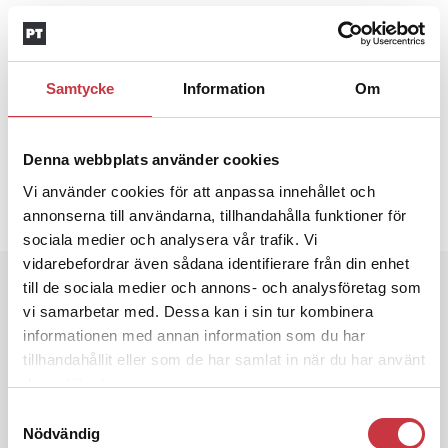
KATJA NYBERG
NARKOTIKABROTT
NOA
PAN
RATTFYLLERI
Samtycke
Information
Om
Text
Adrian Ericson
6 februari 2026
Denna webbplats använder cookies
Vi använder cookies för att anpassa innehållet och
annonserna till användarna, tillhandahålla funktioner för
Dela artikel:
Facebook
X
E-post
sociala medier och analysera vår trafik. Vi
vidarebefordrar även sådana identifierare från din enhet
Andra läser
till de sociala medier och annons- och analysföretag som
vi samarbetar med. Dessa kan i sin tur kombinera
3 juni 2026
informationen med annan information som du har
Klart: Ingångslönen höjs med 2 300
tillhandahållit eller som de har samlat in när du har använt
kronor
deras tjänster.
Samtyckesval
Nödvändig
4 juni 2026