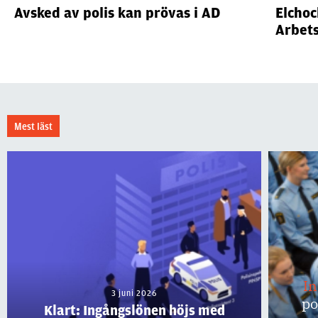
Avsked av polis kan prövas i AD
Elchoc
Arbet
Mest läst
I
3 juni 2026
po
Klart: Ingångslönen höjs med