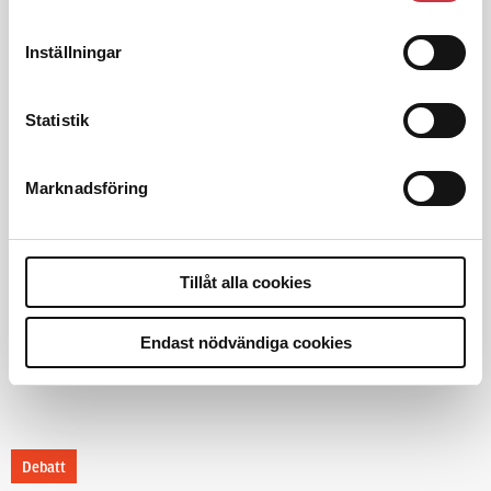
Insändare:
Miljoner i sjön –
polisaspiranter underkänns på
Inställningar
godtyckliga grunder
Statistik
1 juni 2026
Jens Mårtensson:
Snart 20 år i tjänst
Marknadsföring
– nu ska han lära sig grunderna
4 juni 2026
Tillåt alla cookies
Polisregionen erkänner fel: ”Kommer
att rättas till”
Endast nödvändiga cookies
Debatt