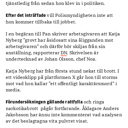
tjänstledig från sedan hon klev in i politiken.
vill Polismyndigheten inte att
Efter det inträffade
hon kommer tillbaka till jobbet.
I en begäran till Pan skriver arbetsgivaren att Katja
Nyberg ”grovt har åsidosatt sina åligganden mot
arbetsgivaren” och därför bör skiljas från sin
anställning, rapporterar
DN
. Skrivelsen är
undertecknad av Johan Olsson, chef Noa.
Katja Nyberg har från första stund nekat till brott. I
ett videoklipp på plattformen X går hon till storms
mot vad hon kallar ”ett offentligt karaktärsmord” i
media.
och ringa
Förundersökningen
gällande rattfylla
narkotikabrott pågår fortfarande. Åklagare Anders
Jakobsson har ännu inte kommenterat vad analysen
av det beslagtagna vita pulvret visat.