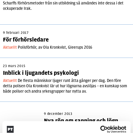
Scharffs förhörsmetoder från sin utbildning så användes inte dessa i det
ockuperade Irak.
9 februari 2017
För förhörsledare
Aktuellt
Polisförhör, av Ola Kronkvist, Gleerups 2016
23 mars 2015
Inblick i ljugandets psykologi
Aktuellt
De flesta människor ljuger runt åtta gånger per dag. Den före
detta polisen Ola Kronkvist lär ut hur lögnarna avslöjas – en kunskap som
både poliser och andra yrkesgrupper har nytta av.
9 december 2013
Nya rön om sanning och lögn
Aktuellt