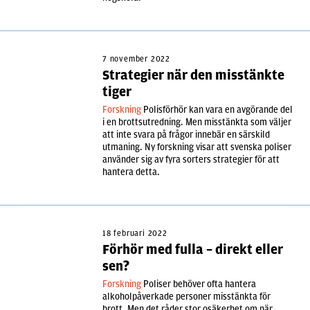
7 november 2022
Strategier när den misstänkte
tiger
Forskning
Polisförhör kan vara en avgörande del
i en brottsutredning. Men misstänkta som väljer
att inte svara på frågor innebär en särskild
utmaning. Ny forskning visar att svenska poliser
använder sig av fyra sorters strategier för att
hantera detta.
18 februari 2022
Förhör med fulla – direkt eller
sen?
Forskning
Poliser behöver ofta hantera
alkoholpåverkade personer misstänkta för
brott. Men det råder stor osäkerhet om när