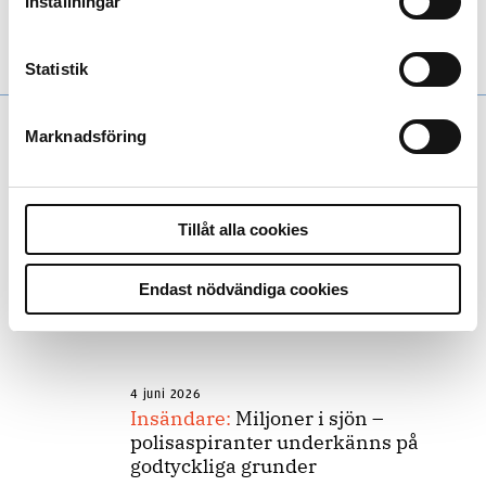
Inställningar
mobiltelefontrafik och kameraövervakning. Ändå ökar inte
uppklarningsprocenten.
Statistik
Marknadsföring
Andra läser
Tillåt alla cookies
3 juni 2026
Endast nödvändiga cookies
Klart: Ingångslönen höjs med 2 300
kronor
4 juni 2026
Insändare:
Miljoner i sjön –
polisaspiranter underkänns på
godtyckliga grunder