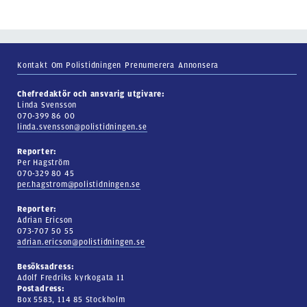
Kontakt
Om Polistidningen
Prenumerera
Annonsera
Chefredaktör och ansvarig utgivare:
Linda Svensson
070-399 86 00
linda.svensson@polistidningen.se
Reporter:
Per Hagström
070-329 80 45
per.hagstrom@polistidningen.se
Reporter:
Adrian Ericson
073-707 50 55
adrian.ericson@polistidningen.se
Besöksadress:
Adolf Fredriks kyrkogata 11
Postadress:
Box 5583, 114 85 Stockholm