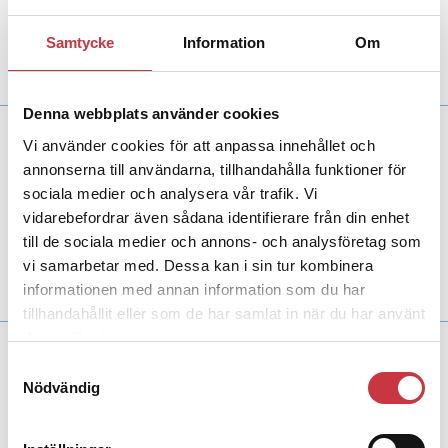
Den som talar sanning om sina planer har oftare
skapat sig en mental bild av planerna än den
som ljuger om vad den …
Samtycke
Information
Om
Denna webbplats använder cookies
Vi använder cookies för att anpassa innehållet och
13 juni 2013
”Djävulens advokat” utmanar
annonserna till användarna, tillhandahålla funktioner för
utredare
sociala medier och analysera vår trafik. Vi
vidarebefordrar även sådana identifierare från din enhet
Forskning
“Om sanningen ska fram” är titeln på
polisforskaren Ola Kronkvist doktorsavhandling,
till de sociala medier och annons- och analysföretag som
om förhör med personer misstänkta för grova
vi samarbetar med. Dessa kan i sin tur kombinera
brott.
informationen med annan information som du har
tillhandahållit eller som de har samlat in när du har använt
deras tjänster.
29 juni 2011
Samtyckesval
”Bättre förhör med
Nödvändig
intellektuella hantverkare”
Insänt
Fler och fler mord klaras i dag upp med hjälp av DNA-teknik, analyser av