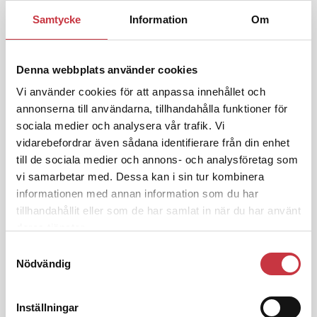
3 juni 2026
Samtycke
Information
Om
Klart: Ingångslönen höjs med 2 300
kronor
Denna webbplats använder cookies
4 juni 2026
Vi använder cookies för att anpassa innehållet och
Insändare:
Miljoner i sjön –
annonserna till användarna, tillhandahålla funktioner för
polisaspiranter underkänns på
sociala medier och analysera vår trafik. Vi
godtyckliga grunder
vidarebefordrar även sådana identifierare från din enhet
till de sociala medier och annons- och analysföretag som
vi samarbetar med. Dessa kan i sin tur kombinera
1 juni 2026
informationen med annan information som du har
Jens Mårtensson:
Snart 20 år i tjänst
tillhandahållit eller som de har samlat in när du har använt
– nu ska han lära sig grunderna
deras tjänster.
Samtyckesval
Nödvändig
4 juni 2026
Polisregionen erkänner fel: ”Kommer
att rättas till”
Inställningar