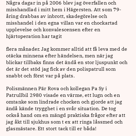
Några dagar in på 2006 blev jag överfallen och
misshandlad i mitt hem i Hägersten. Att som 79-
åring drabbas av inbrott, skadegörelse och
misshandel i den egna villan var en chockartad
upplevelse och konvalescensen efter en
hjärtoperation har tagit
flera månader. Jag kommer alltid att få leva med de
otäcka minnena efter händelsen, men när jag
blickar tillbaks finns det ändå en stor ljuspunkt och
det är det stöd jag fick av den polispatrull som
snabbt och först var på plats.
Polismännen Pär Rova och kollegan Pa Sy i
Patrullbil 2980 visade en värme, ett lugn och en
omtanke som lindrade chocken och gjorde att jag
ändå kände trygghet i en svår situation. De tog
också hand om en mängd praktiska frågor efter att
jag åkt till sjukhus som t ex att ringa låssmed och
glasmästare. Ett stort tack till er båda!