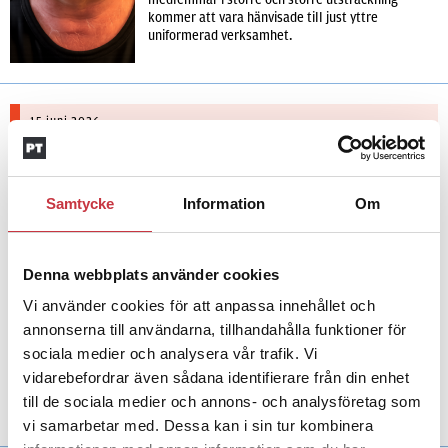
kommer att vara hänvisade till just yttre
uniformerad verksamhet.
15 juni 2026
Replik:
Bra att vi ställer höga krav på våra
aspiranter
Insänt
"Att fem procent underkänns är inte konstigt när man ser till
Samtycke
Information
Om
storleken på kullarna som numera går ut. Det är ett tecken på att
någonting fungerar trots allt. Kraven på aspiranter kan inte sänkas
bara för att vi har fått ett mål om att bli ett visst antal fler poliser."
Det menar skribenten i en replik på insändaren om aspiranter.
Denna webbplats använder cookies
Vi använder cookies för att anpassa innehållet och
4 juni 2026
annonserna till användarna, tillhandahålla funktioner för
Insändare:
Miljoner i sjön –
sociala medier och analysera vår trafik. Vi
polisaspiranter underkänns på
vidarebefordrar även sådana identifierare från din enhet
godtyckliga grunder
till de sociala medier och annons- och analysföretag som
vi samarbetar med. Dessa kan i sin tur kombinera