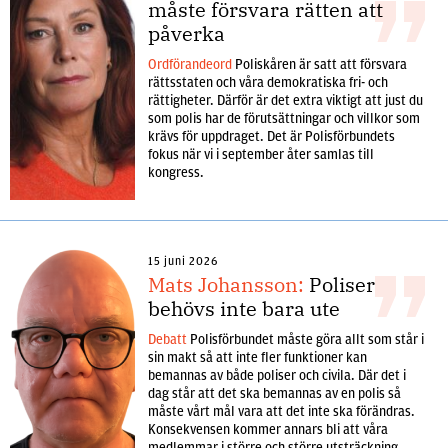
måste försvara rätten att
påverka
Ordförandeord
Poliskåren är satt att försvara
rättsstaten och våra demokratiska fri- och
rättigheter. Därför är det extra viktigt att just du
som polis har de förutsättningar och villkor som
krävs för uppdraget. Det är Polisförbundets
fokus när vi i september åter samlas till
kongress.
15 juni 2026
Mats Johansson:
Poliser
behövs inte bara ute
Debatt
Polisförbundet måste göra allt som står i
sin makt så att inte fler funktioner kan
bemannas av både poliser och civila. Där det i
dag står att det ska bemannas av en polis så
måste vårt mål vara att det inte ska förändras.
Konsekvensen kommer annars bli att våra
medlemmar i större och större utsträckning