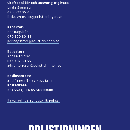
Chefredaktör och ansvarig utgivare:
Linda Svensson
070-399 86 00
linda.svensson@polistidningen.se
Reporter:
Per Hagström
070-329 80 45
per.hagstrom@polistidningen.se
Reporter:
Adrian Ericson
073-707 50 55
adrian.ericson@polistidningen.se
Besöksadress:
Adolf Fredriks kyrkogata 11
Postadress:
Box 5583, 114 85 Stockholm
Kakor och personuppgiftspolicy.