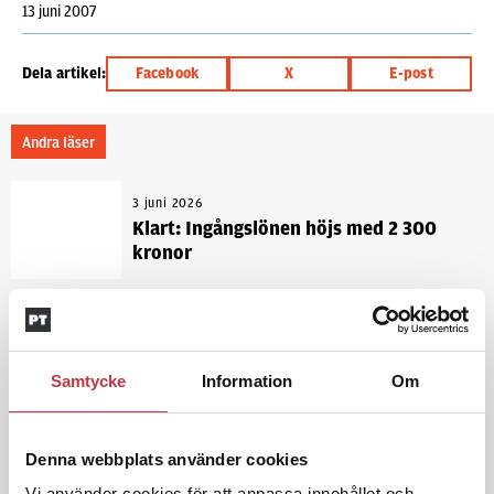
13 juni 2007
Dela artikel:
Facebook
X
E-post
Andra läser
3 juni 2026
Klart: Ingångslönen höjs med 2 300
kronor
4 juni 2026
Insändare:
Miljoner i sjön –
polisaspiranter underkänns på
Samtycke
Information
Om
godtyckliga grunder
Denna webbplats använder cookies
1 juni 2026
Vi använder cookies för att anpassa innehållet och