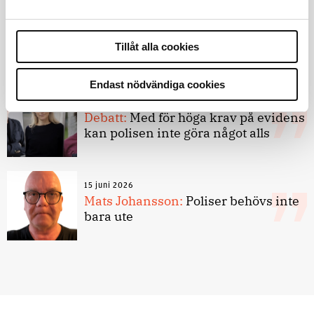
8 juli 2026
Replik:
Det är inte evidenskrav som
Tillåt alla cookies
bakbinder polisen
Endast nödvändiga cookies
7 juli 2026
Debatt:
Med för höga krav på evidens
kan polisen inte göra något alls
15 juni 2026
Mats Johansson:
Poliser behövs inte
bara ute