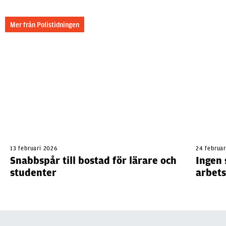
Mer från Polistidningen
13 februari 2026
24 februa
Snabbspår till bostad för lärare och
Ingen 
studenter
arbet