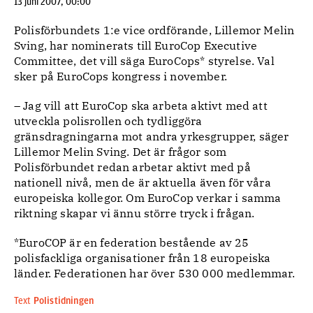
13 juni 2007, 00:00
Polisförbundets 1:e vice ordförande, Lillemor Melin
Sving, har nominerats till EuroCop Executive
Committee, det vill säga EuroCops* styrelse. Val
sker på EuroCops kongress i november.
– Jag vill att EuroCop ska arbeta aktivt med att
utveckla polisrollen och tydliggöra
gränsdragningarna mot andra yrkesgrupper, säger
Lillemor Melin Sving. Det är frågor som
Polisförbundet redan arbetar aktivt med på
nationell nivå, men de är aktuella även för våra
europeiska kollegor. Om EuroCop verkar i samma
riktning skapar vi ännu större tryck i frågan.
*EuroCOP är en federation bestående av 25
polisfackliga organisationer från 18 europeiska
länder. Federationen har över 530 000 medlemmar.
Text
Polistidningen