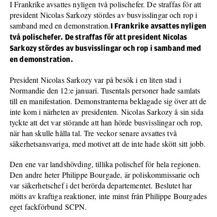
I Frankrike avsattes nyligen två polischefer. De straffas för att
president Nicolas Sarkozy stördes av busvisslingar och rop i
samband med en demonstration.
I Frankrike avsattes nyligen
två polischefer. De straffas för att president Nicolas
Sarkozy stördes av busvisslingar och rop i samband med
en demonstration.
President Nicolas Sarkozy var på besök i en liten stad i
Normandie den 12:e januari. Tusentals personer hade samlats
till en manifestation. Demonstranterna beklagade sig över att de
inte kom i närheten av presidenten. Nicolas Sarkozy å sin sida
tyckte att det var störande att han hörde busvisslingar och rop,
när han skulle hålla tal. Tre veckor senare avsattes två
säkerhetsansvariga, med motivet att de inte hade skött sitt jobb.
Den ene var landshövding, tillika polischef för hela regionen.
Den andre heter Philippe Bourgade, är poliskommissarie och
var säkerhetschef i det berörda departementet. Beslutet har
mötts av kraftiga reaktioner, inte minst från Philippe Bourgades
eget fackförbund SCPN.