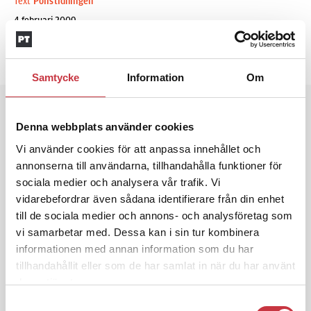
Text
Polistidningen
4 februari 2009
Dela artikel:
Facebook
X
E-post
Samtycke
Information
Om
Andra läser
Denna webbplats använder cookies
3 juni 2026
Vi använder cookies för att anpassa innehållet och
Klart: Ingångslönen höjs med 2 300
annonserna till användarna, tillhandahålla funktioner för
kronor
sociala medier och analysera vår trafik. Vi
vidarebefordrar även sådana identifierare från din enhet
till de sociala medier och annons- och analysföretag som
4 juni 2026
Insändare:
Miljoner i sjön – polisaspiranter
vi samarbetar med. Dessa kan i sin tur kombinera
underkänns på godtyckliga grunder
informationen med annan information som du har
tillhandahållit eller som de har samlat in när du har använt
deras tjänster.
1 juni 2026
Samtyckesval